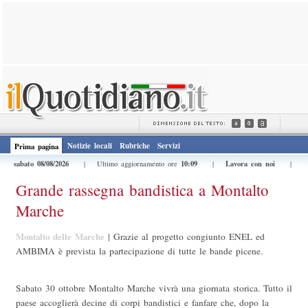
Notizie locali
Rubriche
Servizi
Prima pagina
sabato 08/08/2026
10:09
Lavora con noi
| Ultimo aggiornamento ore
|
|
Grande rassegna bandistica a Montalto
Marche
Montalto delle Marche
|
Grazie al progetto congiunto ENEL ed
AMBIMA è prevista la partecipazione di tutte le bande picene.
Sabato 30 ottobre Montalto Marche vivrà una giornata storica. Tutto il
paese accoglierà decine di corpi bandistici e fanfare che, dopo la