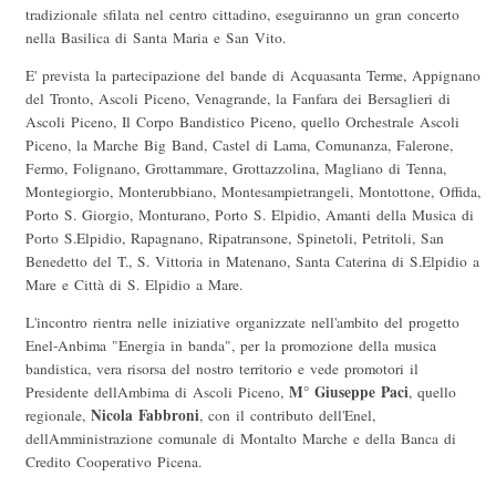
tradizionale sfilata nel centro cittadino, eseguiranno un gran concerto
nella Basilica di Santa Maria e San Vito.
E' prevista la partecipazione del bande di Acquasanta Terme, Appignano
del Tronto, Ascoli Piceno, Venagrande, la Fanfara dei Bersaglieri di
Ascoli Piceno, Il Corpo Bandistico Piceno, quello Orchestrale Ascoli
Piceno, la Marche Big Band, Castel di Lama, Comunanza, Falerone,
Fermo, Folignano, Grottammare, Grottazzolina, Magliano di Tenna,
Montegiorgio, Monterubbiano, Montesampietrangeli, Montottone, Offida,
Porto S. Giorgio, Monturano, Porto S. Elpidio, Amanti della Musica di
Porto S.Elpidio, Rapagnano, Ripatransone, Spinetoli, Petritoli, San
Benedetto del T., S. Vittoria in Matenano, Santa Caterina di S.Elpidio a
Mare e Città di S. Elpidio a Mare.
L'incontro rientra nelle iniziative organizzate nell'ambito del progetto
Enel-Anbima "Energia in banda", per la promozione della musica
bandistica, vera risorsa del nostro territorio e vede promotori il
M° Giuseppe Paci
Presidente dellAmbima di Ascoli Piceno,
, quello
Nicola Fabbroni
regionale,
, con il contributo dell'Enel,
dellAmministrazione comunale di Montalto Marche e della Banca di
Credito Cooperativo Picena.