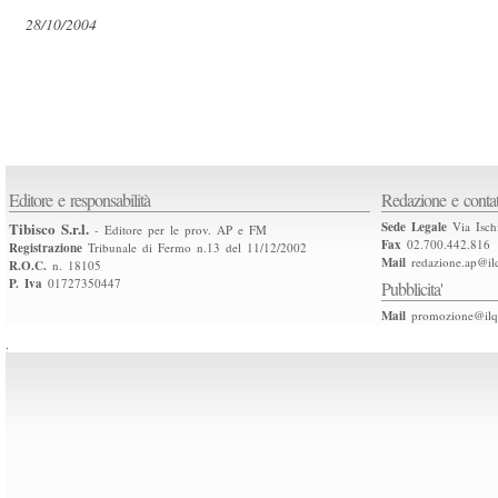
28/10/2004
Editore e responsabilità
Redazione e contat
Tibisco S.r.l.
Sede Legale
Via Isch
- Editore per le prov. AP e FM
Fax
02.700.442.816
Registrazione
Tribunale di Fermo n.13 del 11/12/2002
Mail
redazione.ap@ilq
R.O.C.
n. 18105
P. Iva
01727350447
Pubblicita'
Mail
promozione@ilqu
.