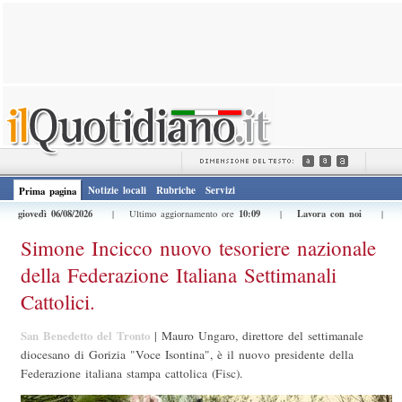
Notizie locali
Rubriche
Servizi
Prima pagina
giovedì 06/08/2026
10:09
Lavora con noi
| Ultimo aggiornamento ore
|
|
Simone Incicco nuovo tesoriere nazionale
della Federazione Italiana Settimanali
Cattolici.
San Benedetto del Tronto
|
Mauro Ungaro, direttore del settimanale
diocesano di Gorizia "Voce Isontina", è il nuovo presidente della
Federazione italiana stampa cattolica (Fisc).