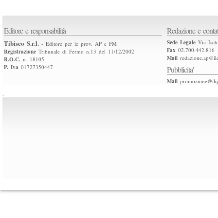
Editore e responsabilità
Redazione e contat
Tibisco S.r.l.
Sede Legale
Via Isch
- Editore per le prov. AP e FM
Fax
02.700.442.816
Registrazione
Tribunale di Fermo n.13 del 11/12/2002
Mail
redazione.ap@ilq
R.O.C.
n. 18105
P. Iva
01727350447
Pubblicita'
Mail
promozione@ilqu
.