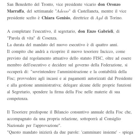
don Oronzo
San Benedetto del Tronto, vice presidente vicario
Marraffa
, del settimanale "
Adesso
" di Castellaneta, mentre il vice
Chiara Genisio
presidente scelto è
, direttrice di
Agd
di Torino.
don Enzo Gabrieli
A completare l'esecutivo, il segretario,
, di
"Parola di vita" di Cosenza.
La durata del mandato del nuovo esecutivo è di quattro anni.
Il compito che andrà a ricoprire il nuovo tesoriere Incicco, come
previsto dal regolamento attuativo dello statuto FISC, oltre ad essere
membro dell'esecutivo e decidere sul governo della Federazione, si
occuperà di: "sovrintendere l'amministrazione e la contabilità della
Fisc; provvedere agli incassi e ai pagamenti autorizzati dal Presidente
e alla gestione amministrativa; delegare alcune delle proprie funzioni
al Segretario, spendere la firma della Fisc nelle materie di sua
competenza.
Il Tesoriere predispone il Bilancio consuntivo annuale della Fisc che,
accompagnato da una propria relazione, sottoporrà al Consiglio
Nazionale per l'approvazione".
"Questo mandato inizierà da due parole: 'camminare insieme' - spiega