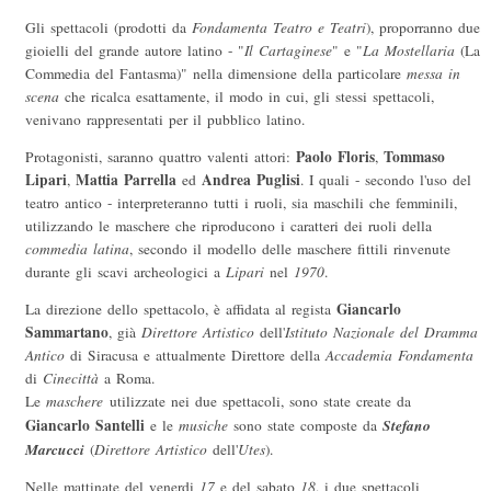
Gli spettacoli (prodotti da
Fondamenta Teatro e Teatri
), proporranno due
gioielli del grande autore latino - "
Il Cartaginese
" e "
La Mostellaria
(La
Commedia del Fantasma)" nella dimensione della particolare
messa in
scena
che ricalca esattamente, il modo in cui, gli stessi spettacoli,
venivano rappresentati per il pubblico latino.
Paolo Floris
Tommaso
Protagonisti, saranno quattro valenti attori:
,
Lipari
Mattia Parrella
Andrea Puglisi
,
ed
. I quali - secondo l'uso del
teatro antico - interpreteranno tutti i ruoli, sia maschili che femminili,
utilizzando le maschere che riproducono i caratteri dei ruoli della
commedia latina
, secondo il modello delle maschere fittili rinvenute
durante gli scavi archeologici a
Lipari
nel
1970
.
Giancarlo
La direzione dello spettacolo, è affidata al regista
Sammartano
, già
Direttore Artistico
dell'
Istituto Nazionale del Dramma
Antico
di Siracusa e attualmente Direttore della
Accademia Fondamenta
di
Cinecittà
a Roma.
Le
maschere
utilizzate nei due spettacoli, sono state create da
Giancarlo Santelli
Stefano
e le
musiche
sono state composte da
Marcucci
(
Direttore Artistico
dell'
Utes
).
Nelle mattinate del venerdi
17
e del sabato
18
, i due spettacoli