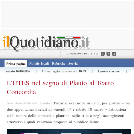
Notizie locali
Rubriche
Servizi
Prima pagina
sabato 08/08/2026
10:09
Lavora con noi
| Ultimo aggiornamento ore
|
|
L'UTES nel segno di Plauto al Teatro
Concordia
San Benedetto del Tronto
|
Preziosa occasione in Città, per gustare – nei
due appuntamenti serali di venerdì 17 e sabato 18 marzo – l'atmosfera
ed il sapore delle commedie plautine, nello stile e negli accorgimenti
attraverso i quali venivano proposte al pubblico latino.