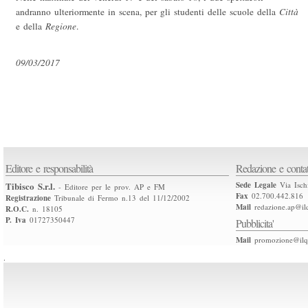
andranno ulteriormente in scena, per gli studenti delle scuole della
Città
e della
Regione
.
09/03/2017
Editore e responsabilità
Redazione e contat
Tibisco S.r.l.
Sede Legale
Via Isch
- Editore per le prov. AP e FM
Fax
02.700.442.816
Registrazione
Tribunale di Fermo n.13 del 11/12/2002
Mail
redazione.ap@ilq
R.O.C.
n. 18105
P. Iva
01727350447
Pubblicita'
Mail
promozione@ilqu
.