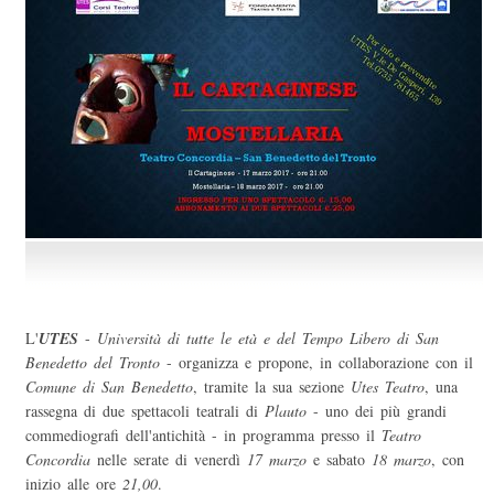
L'
UTES
-
Università di tutte le età e del Tempo Libero di San
Benedetto del Tronto
- organizza e propone, in collaborazione con il
Comune di San Benedetto
, tramite la sua sezione
Utes Teatro
, una
rassegna di due spettacoli teatrali di
Plauto
- uno dei più grandi
commediografi dell'antichità - in programma presso il
Teatro
Concordia
nelle serate di venerdì
17 marzo
e sabato
18 marzo
, con
inizio alle ore
21,00
.