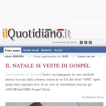
Notizie locali
Rubriche
Servizi
Prima pagina
sabato 08/08/2026
10:09
Lavora con noi
| Ultimo aggiornamento ore
|
|
IL NATALE SI VESTE DI GOSPEL
San Benedetto del Tronto
|
Scrivo accompagnata da una celestiale
musica ricavata dalla colonna sonora di un Cd dal titolo “ONE” opera
prima tutta registrata live, di un coro di straordinaria bravura gli
ANCORAinCORO Gospel Choir.
di Sabrina Cava