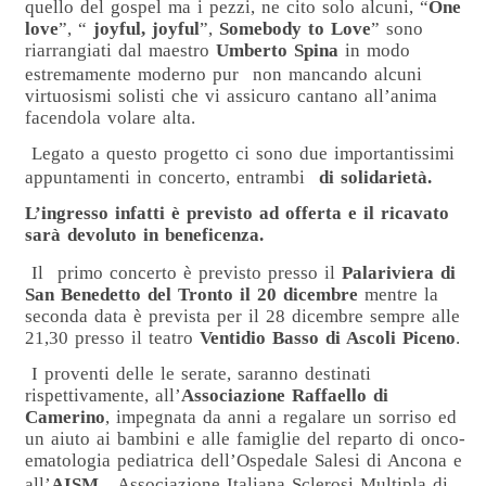
quello del gospel ma i pezzi, ne cito solo alcuni, “
One
love
”, “
joyful, joyful
”,
Somebody to Love
” sono
riarrangiati dal maestro
Umberto Spina
in modo
estremamente moderno pur
non mancando alcuni
virtuosismi solisti che vi assicuro cantano all’anima
facendola volare alta.
Legato a questo progetto ci sono due importantissimi
appuntamenti in concerto, entrambi
di solidarietà.
L’ingresso infatti è previsto ad offerta e il ricavato
sarà devoluto in beneficenza.
Il
primo concerto è previsto presso il
Palariviera di
San Benedetto del Tronto il 20 dicembre
mentre la
seconda data è prevista per il 28 dicembre sempre alle
21,30 presso il teatro
Ventidio Basso di Ascoli Piceno
.
I proventi delle le serate, saranno destinati
rispettivamente, all’
Associazione Raffaello di
Camerino
, impegnata da anni a regalare un sorriso ed
un aiuto ai bambini e alle famiglie del reparto di onco-
ematologia pediatrica dell’Ospedale Salesi di Ancona e
all’
AISM
,
Associazione Italiana Sclerosi Multipla di