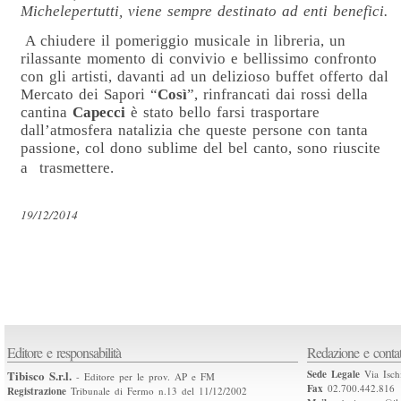
Michelepertutti, viene sempre destinato ad enti benefici.
A chiudere il pomeriggio musicale in libreria, un
rilassante momento di convivio e bellissimo confronto
con gli artisti, davanti ad un delizioso buffet offerto dal
Mercato dei Sapori “
Così
”, rinfrancati dai rossi della
cantina
Capecci
è stato bello farsi trasportare
dall’atmosfera natalizia che queste persone con tanta
passione, col dono sublime del bel canto, sono riuscite
a
trasmettere.
19/12/2014
Editore e responsabilità
Redazione e contat
Tibisco S.r.l.
Sede Legale
Via Isch
- Editore per le prov. AP e FM
Fax
02.700.442.816
Registrazione
Tribunale di Fermo n.13 del 11/12/2002