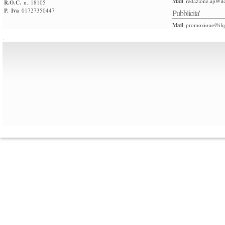
Mail
redazione.ap@ilq
R.O.C.
n. 18105
P. Iva
01727350447
Pubblicita'
Mail
promozione@ilqu
.