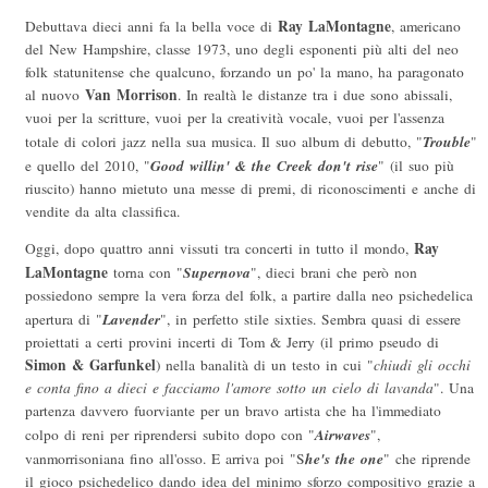
Ray LaMontagne
Debuttava dieci anni fa la bella voce di
, americano
del New Hampshire, classe 1973, uno degli esponenti più alti del neo
folk statunitense che qualcuno, forzando un po' la mano, ha paragonato
Van Morrison
al nuovo
. In realtà le distanze tra i due sono abissali,
vuoi per la scritture, vuoi per la creatività vocale, vuoi per l'assenza
Trouble
totale di colori jazz nella sua musica. Il suo album di debutto, "
"
Good willin' & the Creek don't rise
e quello del 2010, "
" (il suo più
riuscito) hanno mietuto una messe di premi, di riconoscimenti e anche di
vendite da alta classifica.
Ray
Oggi, dopo quattro anni vissuti tra concerti in tutto il mondo,
LaMontagne
Supernova
torna con "
", dieci brani che però non
possiedono sempre la vera forza del folk, a partire dalla neo psichedelica
Lavender
apertura di "
", in perfetto stile sixties. Sembra quasi di essere
proiettati a certi provini incerti di Tom & Jerry (il primo pseudo di
Simon & Garfunkel
) nella banalità di un testo in cui "
chiudi gli occhi
e conta fino a dieci e facciamo l'amore sotto un cielo di lavanda
". Una
partenza davvero fuorviante per un bravo artista che ha l'immediato
Airwaves
colpo di reni per riprendersi subito dopo con "
",
he's the one
vanmorrisoniana fino all'osso. E arriva poi "S
" che riprende
il gioco psichedelico dando idea del minimo sforzo compositivo grazie a