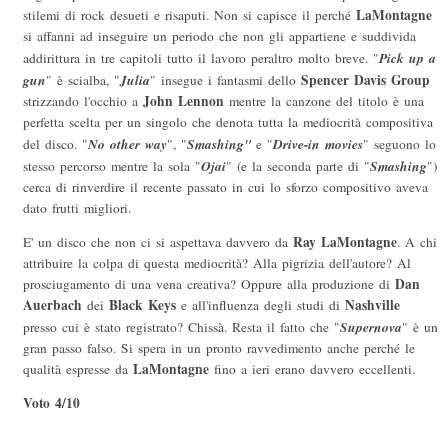
LaMontagne
stilemi di rock desueti e risaputi. Non si capisce il perché
si affanni ad inseguire un periodo che non gli appartiene e suddivida
Pick up a
addirittura in tre capitoli tutto il lavoro peraltro molto breve. "
gun
Julia
Spencer Davis Group
" è scialba, "
" insegue i fantasmi dello
John Lennon
strizzando l'occhio a
mentre la canzone del titolo è una
perfetta scelta per un singolo che denota tutta la mediocrità compositiva
No other way
Smashing"
Drive-in movies
del disco. "
", "
e "
" seguono lo
Ojai
Smashing
stesso percorso mentre la sola "
" (e la seconda parte di "
")
cerca di rinverdire il recente passato in cui lo sforzo compositivo aveva
dato frutti migliori.
Ray LaMontagne
E' un disco che non ci si aspettava davvero da
. A chi
attribuire la colpa di questa mediocrità? Alla pigrizia dell'autore? Al
Dan
prosciugamento di una vena creativa? Oppure alla produzione di
Auerbach
Black Keys
Nashville
dei
e all'influenza degli studi di
Supernova
presso cui è stato registrato? Chissà. Resta il fatto che "
" è un
gran passo falso. Si spera in un pronto ravvedimento anche perché le
LaMontagne
qualità espresse da
fino a ieri erano davvero eccellenti.
Voto 4/10