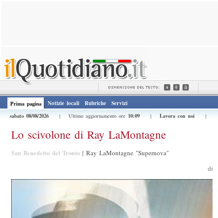
Notizie locali
Rubriche
Servizi
Prima pagina
sabato 08/08/2026
10:09
Lavora con noi
| Ultimo aggiornamento ore
|
|
Lo scivolone di Ray LaMontagne
San Benedetto del Tronto
|
Ray LaMontagne "Supernova"
di