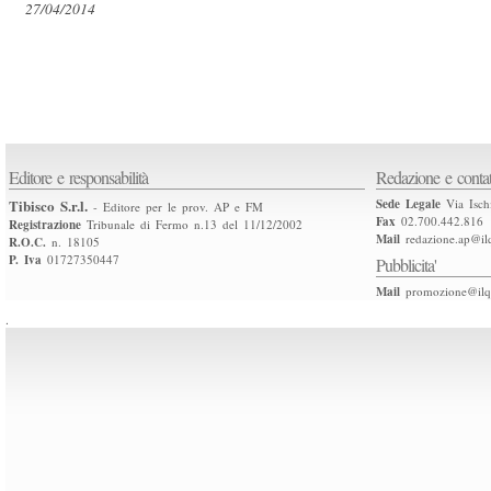
27/04/2014
Editore e responsabilità
Redazione e contat
Tibisco S.r.l.
Sede Legale
Via Isch
- Editore per le prov. AP e FM
Fax
02.700.442.816
Registrazione
Tribunale di Fermo n.13 del 11/12/2002
Mail
redazione.ap@ilq
R.O.C.
n. 18105
P. Iva
01727350447
Pubblicita'
Mail
promozione@ilqu
.