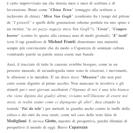
è certo improvvisato ma che denota mesi e mesi di scrittura e di
China Town
lavorazione. Brani come "
" (omaggio alla scrittura a
Mica Van Gogh
inchiostro di china), "
" (confronto fra i tempi del pittore
de "
I girasoli"
e quelli delle generazioni odierne perdute tra uno spino e
Cover
Compro
un twitter; "
tu sei pazzo ragazzo mica Van Gogh
"!), "
", "
horror
E' tardi
" (contro lo spazio alla cronaca nera di molti giornali), "
"
Michael Franti
(con il rap grandioso di
) dimostrano una maturità
sempre più convincente che da modo a Caparezza di seminare cultura
vomitando parole su parole senza essere mai banale.
Anzi, il tracciato di tutte le canzoni avrebbe bisogno, come in un
persorso museale, di un'audioguida tante sono le citazioni, i movimenti,
"Museica"
le allusioni e le metafore. E' un disco ricco
che non può
certo essere digerito al primo ascolto. Non mancano le invettive e gli
stimoli per i suoi giovani ascoltatori ("
Ognuno di noi è una tela bianca
che viene dipinta dai giudizi altrui; viviamo nell'illusione di essere noi
stessi, in realtà siamo come ci dipingono gli altri
", dice citando la
Fai da tela
teatrale "
") per metterli in guardia anche contro le truffe della
critica e dei miti da essa creati, come nel caso delle teste false di
Modigliani
Giotto,
. E invoca
maestro di prospettiva, perché illumini di
Caparezza
prospettive il mondo di oggi. Bravo