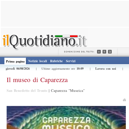
Notizie locali
Rubriche
Servizi
Prima pagina
giovedì 06/08/2026
10:09
Lavora con noi
| Ultimo aggiornamento ore
|
|
Il museo di Caparezza
San Benedetto del Tronto
|
Caparezza "Museica"
di