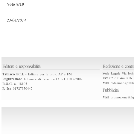
Voto 8/10
23/04/2014
Editore e responsabilità
Redazione e contat
Tibisco S.r.l.
Sede Legale
Via Isch
- Editore per le prov. AP e FM
Fax
02.700.442.816
Registrazione
Tribunale di Fermo n.13 del 11/12/2002
Mail
redazione.ap@ilq
R.O.C.
n. 18105
P. Iva
01727350447
Pubblicita'
Mail
promozione@ilqu
.