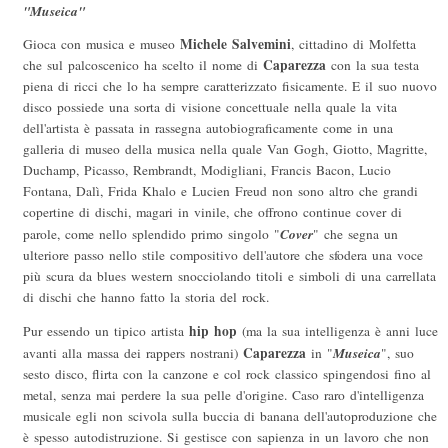
"Museica"
Michele Salvemini
Gioca con musica e museo
, cittadino di Molfetta
Caparezza
che sul palcoscenico ha scelto il nome di
con la sua testa
piena di ricci che lo ha sempre caratterizzato fisicamente. E il suo nuovo
disco possiede una sorta di visione concettuale nella quale la vita
dell'artista è passata in rassegna autobiograficamente come in una
galleria di museo della musica nella quale Van Gogh, Giotto, Magritte,
Duchamp, Picasso, Rembrandt, Modigliani, Francis Bacon, Lucio
Fontana, Dalì, Frida Khalo e Lucien Freud non sono altro che grandi
copertine di dischi, magari in vinile, che offrono continue cover di
Cover
parole, come nello splendido primo singolo "
" che segna un
ulteriore passo nello stile compositivo dell'autore che sfodera una voce
più scura da blues western snocciolando titoli e simboli di una carrellata
di dischi che hanno fatto la storia del rock.
hip hop
Pur essendo un tipico artista
(ma la sua intelligenza è anni luce
Caparezza
Museica
avanti alla massa dei rappers nostrani)
in "
", suo
sesto disco, flirta con la canzone e col rock classico spingendosi fino al
metal, senza mai perdere la sua pelle d'origine. Caso raro d'intelligenza
musicale egli non scivola sulla buccia di banana dell'autoproduzione che
è spesso autodistruzione. Si gestisce con sapienza in un lavoro che non