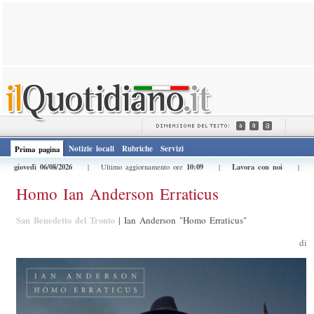
Notizie locali
Rubriche
Servizi
Prima pagina
giovedì 06/08/2026
10:09
Lavora con noi
| Ultimo aggiornamento ore
|
|
Homo Ian Anderson Erraticus
San Benedetto del Tronto
|
Ian Anderson "Homo Erraticus"
di