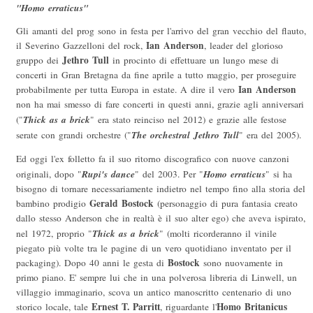
"Homo erraticus"
Gli amanti del prog sono in festa per l'arrivo del gran vecchio del flauto,
Ian Anderson
il Severino Gazzelloni del rock,
, leader del glorioso
Jethro Tull
gruppo dei
in procinto di effettuare un lungo mese di
concerti in Gran Bretagna da fine aprile a tutto maggio, per proseguire
Ian Anderson
probabilmente per tutta Europa in estate. A dire il vero
non ha mai smesso di fare concerti in questi anni, grazie agli anniversari
Thick as a brick
("
" era stato reinciso nel 2012) e grazie alle festose
The orchestral Jethro Tull
serate con grandi orchestre ("
" era del 2005).
Ed oggi l'ex folletto fa il suo ritorno discografico con nuove canzoni
Rupi's dance
Homo erraticus
originali, dopo "
" del 2003. Per "
" si ha
bisogno di tornare necessariamente indietro nel tempo fino alla storia del
Gerald Bostock
bambino prodigio
(personaggio di pura fantasia creato
dallo stesso Anderson che in realtà è il suo alter ego) che aveva ispirato,
Thick as a brick
nel 1972, proprio "
" (molti ricorderanno il vinile
piegato più volte tra le pagine di un vero quotidiano inventato per il
Bostock
packaging). Dopo 40 anni le gesta di
sono nuovamente in
primo piano. E' sempre lui che in una polverosa libreria di Linwell, un
villaggio immaginario, scova un antico manoscritto centenario di uno
Ernest T. Parritt
Homo Britanicus
storico locale, tale
, riguardante l'