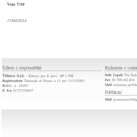
Voto 7/10
17/04/2014
Editore e responsabilità
Redazione e contat
Tibisco S.r.l.
Sede Legale
Via Isch
- Editore per le prov. AP e FM
Fax
02.700.442.816
Registrazione
Tribunale di Fermo n.13 del 11/12/2002
Mail
redazione.ap@ilq
R.O.C.
n. 18105
P. Iva
01727350447
Pubblicita'
Mail
promozione@ilqu
.