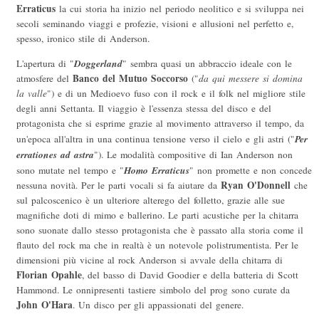
Erraticus
la cui storia ha inizio nel periodo neolitico e si sviluppa nei
secoli seminando viaggi e profezie, visioni e allusioni nel perfetto e,
spesso, ironico stile di Anderson.
Doggerland
L'apertura di "
" sembra quasi un abbraccio ideale con le
Banco del Mutuo Soccorso
atmosfere del
("
da qui messere si domina
la valle
") e di un Medioevo fuso con il rock e il folk nel migliore stile
degli anni Settanta. Il viaggio è l'essenza stessa del disco e del
protagonista che si esprime grazie al movimento attraverso il tempo, da
Per
un'epoca all'altra in una continua tensione verso il cielo e gli astri ("
errationes ad astra
"). Le modalità compositive di Ian Anderson non
Homo Erraticus
sono mutate nel tempo e "
" non promette e non concede
Ryan O'Donnell
nessuna novità. Per le parti vocali si fa aiutare da
che
sul palcoscenico è un ulteriore alterego del folletto, grazie alle sue
magnifiche doti di mimo e ballerino. Le parti acustiche per la chitarra
sono suonate dallo stesso protagonista che è passato alla storia come il
flauto del rock ma che in realtà è un notevole polistrumentista. Per le
dimensioni più vicine al rock Anderson si avvale della chitarra di
Florian Opahle
, del basso di David Goodier e della batteria di Scott
Hammond. Le onnipresenti tastiere simbolo del prog sono curate da
John O'Hara
. Un disco per gli appassionati del genere.