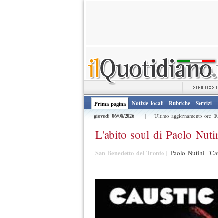
Notizie locali
Rubriche
Servizi
Prima pagina
giovedì 06/08/2026
1
| Ultimo aggiornamento ore
L'abito soul di Paolo Nuti
San Benedetto del Tronto
|
Paolo Nutini "Cau