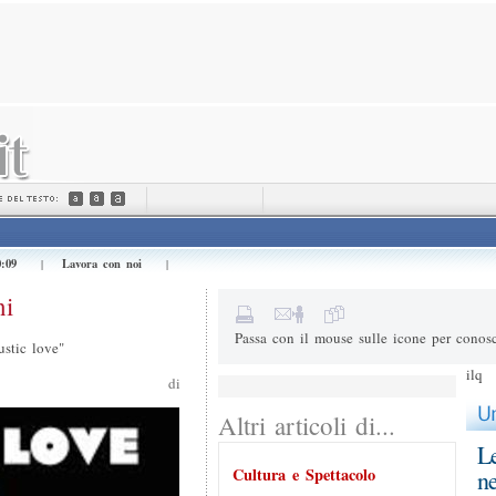
Invialo a (e-mail) *
Il tuo nome *
Messaggio
0:09
Lavora con noi
|
|
5+3=
Risultato della somma
ni
Passa con il mouse sulle icone per conosc
stic love"
ilq
di
Altri articoli di...
Le
Cultura e Spettacolo
ne