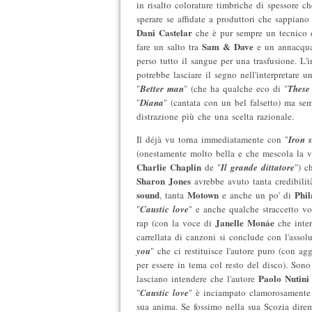
in risalto colorature timbriche di spessore c
sperare se affidate a produttori che sappiano 
Dani Castelar
che è pur sempre un tecnico d
Sam & Dave
fare un salto tra
e un annacqu
perso tutto il sangue per una trasfusione. L'
potrebbe lasciare il segno nell'interpretare 
"
Better man
" (che ha qualche eco di "
These
"
Diana
" (cantata con un bel falsetto) ma s
distrazione più che una scelta razionale.
Il déjà vu torna immediatamente con "
Iron 
(onestamente molto bella e che mescola la 
Charlie Chaplin
de "
Il grande dittatore
") c
Sharon Jones
avrebbe avuto tanta credibilit
sound
Motown
Phil
, tanta
e anche un po' di
"
Caustic love
" e anche qualche straccetto v
Janelle Monáe
rap (con la voce di
che inter
carrellata di canzoni si conclude con l'assolu
you
" che ci restituisce l'autore puro (con ag
per essere in tema col resto del disco). Sono
Paolo Nutini
lasciano intendere che l'autore
"
Caustic love
" è inciampato clamorosamente 
sua anima. Se fossimo nella sua Scozia dir