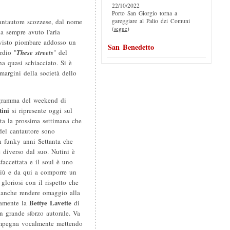
22/10/2022
Porto San Giorgio torna a
gareggiare al Palio dei Comuni
antautore scozzese, dal nome
(
segue
)
ha sempre avuto l'aria
 visto piombare addosso un
San Benedetto
rdio "
These streets
" del
a quasi schiacciato. Si è
argini della società dello
ogramma del weekend di
ini
si ripresente oggi sul
ita la prossima settimana che
 del cantautore sono
n funky anni Settanta che
 diverso dal suo. Nutini è
faccettata e il soul è uno
più e da qui a comporre un
gloriosi con il rispetto che
 anche rendere omaggio alla
Bettye Lavette
uamente la
di
n grande sforzo autorale. Va
mpegna vocalmente mettendo