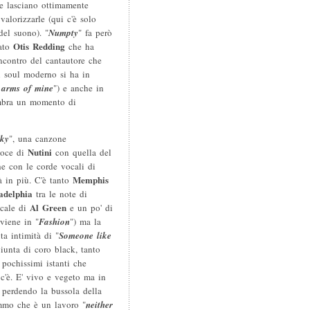
he lasciano ottimamente
valorizzarle (qui c'è solo
el suono). "
Numpty
" fa però
Otis Redding
ato
che ha
incontro del cantautore che
un soul moderno si ha in
 arms of mine
") e anche in
embra un momento di
sky
", una canzone
Nutini
voce di
con quella del
he con le corde vocali di
Memphis
à in più. C'è tanto
adelphia
tra le note di
Al Green
ocale di
e un po' di
viene in "
Fashion
") ma la
ta intimità di "
Someone like
giunta di coro black, tanto
 pochissimi istanti che
c'è. E' vivo e vegeto ma in
perdendo la bussola della
emmo che è un lavoro "
neither