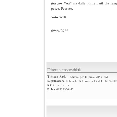
fish nor flesh
" ma dalle nostre parti più semp
pesce. Peccato.
Voto 5/10
09/04/2014
Editore e responsabilità
Tibisco S.r.l.
- Editore per le prov. AP e FM
Registrazione
Tribunale di Fermo n.13 del 11/12/200
R.O.C.
n. 18105
P. Iva
01727350447
.