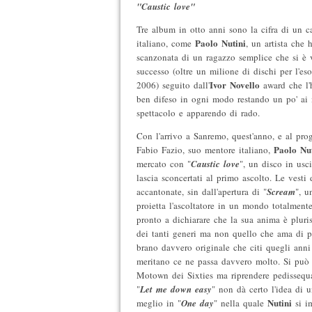
"Caustic love"
Tre album in otto anni sono la cifra di un c
Paolo Nutini
italiano, come
, un artista che 
scanzonata di un ragazzo semplice che si è
successo (oltre un milione di dischi per l'eso
Ivor Novello
2006) seguito dall'
award che l'h
ben difeso in ogni modo restando un po' ai m
spettacolo e apparendo di rado.
Con l'arrivo a Sanremo, quest'anno, e al pr
Paolo Nut
Fabio Fazio, suo mentore italiano,
mercato con "
Caustic love
", un disco in usc
lascia sconcertati al primo ascolto. Le vesti
accantonate, sin dall'apertura di "
Scream
", u
proietta l'ascoltatore in un mondo totalmente
pronto a dichiarare che la sua anima è pluris
dei tanti generi ma non quello che ama di 
brano davvero originale che citi quegli anni 
meritano ce ne passa davvero molto. Si può
Motown dei Sixties ma riprendere pedisseq
"
Let me down easy
" non dà certo l'idea di u
Nutini
meglio in "
One day
" nella quale
si i