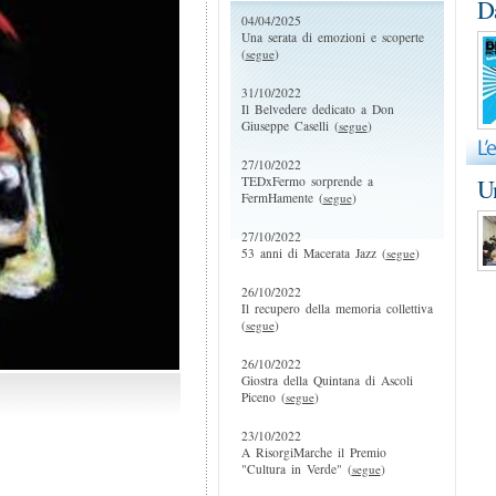
D
04/04/2025
Una serata di emozioni e scoperte
(
segue
)
31/10/2022
Il Belvedere dedicato a Don
Giuseppe Caselli (
segue
)
27/10/2022
TEDxFermo sorprende a
Un
FermHamente (
segue
)
27/10/2022
53 anni di Macerata Jazz (
segue
)
26/10/2022
Il recupero della memoria collettiva
(
segue
)
26/10/2022
Giostra della Quintana di Ascoli
Piceno (
segue
)
23/10/2022
A RisorgiMarche il Premio
"Cultura in Verde" (
segue
)