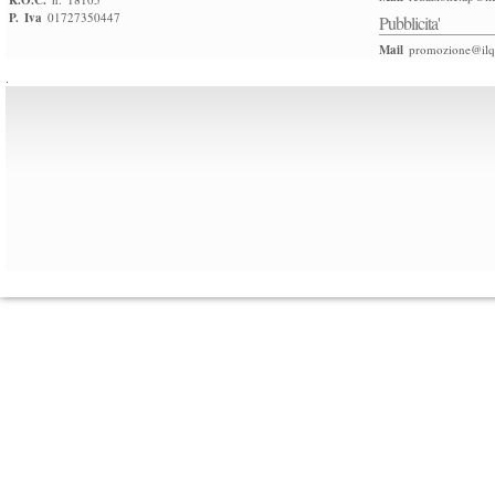
R.O.C.
P. Iva
01727350447
Pubblicita'
Mail
promozione@ilqu
.