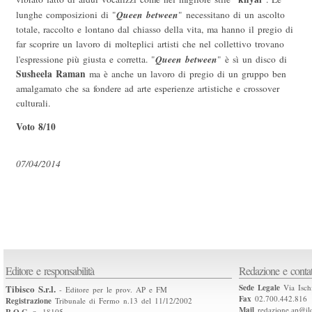
Queen between
lunghe composizioni di "
" necessitano di un ascolto
totale, raccolto e lontano dal chiasso della vita, ma hanno il pregio di
far scoprire un lavoro di molteplici artisti che nel collettivo trovano
Queen between
l'espressione più giusta e corretta. "
" è sì un disco di
Susheela Raman
ma è anche un lavoro di pregio di un gruppo ben
amalgamato che sa fondere ad arte esperienze artistiche e crossover
culturali.
Voto 8/10
07/04/2014
Editore e responsabilità
Redazione e contat
Tibisco S.r.l.
Sede Legale
Via Isch
- Editore per le prov. AP e FM
Fax
02.700.442.816
Registrazione
Tribunale di Fermo n.13 del 11/12/2002
Mail
redazione.ap@ilq
n. 18105