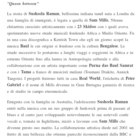
"Queen between"
Susheela Raman
La storia di
, bellissima indiana tamil nata a Londra da
Sam Mills
una famiglia di immigrati, è legata a quella di
, 50enne
23 Skidoo
chitarrista cresciuto artisticamente con i
con i quali aveva
sperimentato nuove strade musicali fondendo Africa e Medio Oriente. Fu
in una casa discografica a Kentish Town che egli un giorno scoprì la
Baul
Bengalese
musica
le cui origini si fondono con la cultura
. Le
strade successive lo portarono a lunghi viaggi e soggiorni in Africa e in
estremo Oriente fino alla laurea in Antropologia culturale e alla
Purna das Baul Samrat
collaborazione con un artista importante come
Tama
e con i
a fianco di musicisti maliani (Toumani Diakite, Annick
Real World
Peter
Tangora). I progetti finirono tutti in casa
, l'etichetta di
Gabriel
e il nome di Mills divenne in Gran Bretagna garanzia di ricerca
e di studio in campo etnomusicale.
Susheela Raman
Emigrata con la famiglia in Australia, l'adolescente
entrò nella musica con un suo gruppo di funk-rock prima di passare al
blues e al canto jazz sviluppando notevolmente le sue notevoli corde
Sam Mills
vocali e, tornata in Inghilterra, iniziò a lavorare con
che
divenne presto suo marito. La collaborazione artistica diede nel 2001 un
frutto di rara bellezza che ottenne parecchi riconoscimenti dalla BBC e