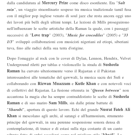
Mercury Prize
Salt
dalla candidatura al
come disco esordiente. Era "
rain
", un viaggio straordinario sospeso tra musica tradizionale tamil fusa
con il miglior pop inglese venato di soul jazz che resta ancora oggi uno
dei lavori più belli degli ultimi tempi. Le lezioni di Mills proseguirono
nell'influenzare le scelte artistiche della Raman la quale, con i passaggi
Love trap
Music for crocodiles
33
successivi di "
" (2003), "
" (2005) e "
1/3
" sviluppò collaborazioni con musicisti nigeriani ed etiopi, siberiani
tuva, fino alle radici della sua terra d'origine.
Dopo l'omaggio al rock con le cover di Dylan, Lennon, Hendrix, Velvet
Susheela
Underground riletti per tablas e violoncello la strada di
Raman
ha curvato ulteriormente verso il Rajastan e il Pakistan
interessandosi alle tematiche del qawwali, la musica sacra dei Sufi e
Rizwan Muazzam
Kutle Khan
collaborando con
e
e con notevoli voci
Queen between
di collettivi del Rajastan. La fusione ottenuta in "
" non
Susheela
accantona la magia che ha sempre contraddistinto le scelte di
Raman
Sam Mills
e di suo mariro
, sin dalle prime battute di
Sharabi
Nusrat Fateh Ali
"
", apertura di questo lavoro. Echi del grande
Khan
si mescolano agli archi, al sarangi e all'harmonium, strumento
principe del qawwali, in una perenne sospensione sonora densa di
contemplazione, di trance e di estasi sulla riga costante di un canto
khyál
vibrato fatto di ardui vocalizzi come nel migliore stile "
". Le