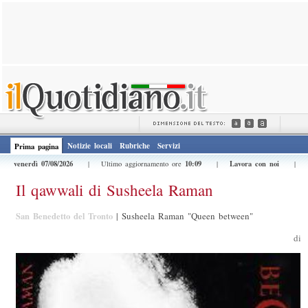
Notizie locali
Rubriche
Servizi
Prima pagina
venerdì 07/08/2026
10:09
Lavora con noi
| Ultimo aggiornamento ore
|
|
Il qawwali di Susheela Raman
San Benedetto del Tronto
|
Susheela Raman "Queen between"
di