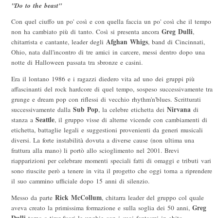
"Do to the beast"
Con quel ciuffo un po' così e con quella faccia un po' così che il tempo
Greg Dulli
non ha cambiato più di tanto. Così si presenta ancora
,
Afghan Whigs
chitarrista e cantante, leader degli
, band di Cincinnati,
Ohio, nata dall'incontro di tre amici in carcere, messi dentro dopo una
notte di Halloween passata tra sbronze e casini.
Era il lontano 1986 e i ragazzi diedero vita ad uno dei gruppi più
affascinanti del rock hardcore di quel tempo, sospeso successivamente tra
grunge e dream pop con riflessi di vecchio rhythm'n'blues. Scritturati
Sub Pop
Nirvana
successivamente dalla
, la celebre etichetta dei
di
Seattle
stanza a
, il gruppo visse di alterne vicende con cambiamenti di
etichetta, battaglie legali e suggestioni provenienti da generi musicali
diversi. La forte instabilità dovuta a diverse cause (non ultima una
frattura alla mano) li portò allo scioglimento nel 2001. Brevi
riapparizioni per celebrare momenti speciali fatti di omaggi e tributi vari
sono riuscite però a tenere in vita il progetto che oggi torna a riprendere
il suo cammino ufficiale dopo 15 anni di silenzio.
Rick McCollum
Messo da parte
, chitarra leader del gruppo col quale
Greg
aveva creato la primissima formazione e sulla soglia dei 50 anni,