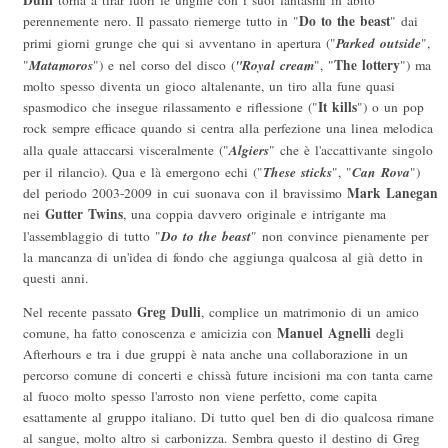
Dulli
torna a tirar fuori le unghie con i suoi fantasmi in abito
Do to the beast
perennemente nero. Il passato riemerge tutto in "
" dai
Parked outside
primi giorni grunge che qui si avventano in apertura ("
",
Matamoros
"Royal cream
The lottery
"
") e nel corso del disco (
", "
") ma
molto spesso diventa un gioco altalenante, un tiro alla fune quasi
It kills
spasmodico che insegue rilassamento e riflessione ("
") o un pop
rock sempre efficace quando si centra alla perfezione una linea melodica
Algiers
alla quale attaccarsi visceralmente ("
" che è l'accattivante singolo
These sticks
Can Rova
per il rilancio). Qua e là emergono echi ("
", "
")
Mark Lanegan
del periodo 2003-2009 in cui suonava con il bravissimo
Gutter Twins
nei
, una coppia davvero originale e intrigante ma
Do to the beast
l'assemblaggio di tutto "
" non convince pienamente per
la mancanza di un'idea di fondo che aggiunga qualcosa al già detto in
questi anni.
Greg Dulli
Nel recente passato
, complice un matrimonio di un amico
Manuel Agnelli
comune, ha fatto conoscenza e amicizia con
degli
Afterhours e tra i due gruppi è nata anche una collaborazione in un
percorso comune di concerti e chissà future incisioni ma con tanta carne
al fuoco molto spesso l'arrosto non viene perfetto, come capita
esattamente al gruppo italiano. Di tutto quel ben di dio qualcosa rimane
al sangue, molto altro si carbonizza. Sembra questo il destino di Greg