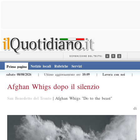
Notizie locali
Rubriche
Servizi
Prima pagina
sabato 08/08/2026
10:09
Lavora con noi
| Ultimo aggiornamento ore
|
|
Afghan Whigs dopo il silenzio
San Benedetto del Tronto
|
Afghan Whigs "Do to the beast"
di