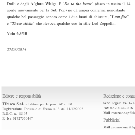
Afghan Whigs
Do to the beast
Dulli e degli
. E "
" (disco in uscita il 14
aprile nuovamente per la Sub Pop) ne dà ampia conferma nonostante
I am fire
qualche bel passaggio sonoro come i due brani di chiusura, "
"
These sticks
e "
" che rievoca qualche eco in stile Led Zeppelin.
Voto 6,5/10
27/03/2014
Editore e responsabilità
Redazione e contat
Tibisco S.r.l.
Sede Legale
Via Isch
- Editore per le prov. AP e FM
Fax
02.700.442.816
Registrazione
Tribunale di Fermo n.13 del 11/12/2002
Mail
redazione.ap@ilq
R.O.C.
n. 18105
P. Iva
01727350447
Pubblicita'
Mail
promozione@ilqu
.