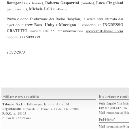
Bottegoni
Roberto Gasparrini
Luca Cingolani
(sax tenore),
(tromba),
Michele Lelli
(percussioni),
(batteria).
Prima e dopo l'esibizione dei Radio Babylon, la serata sarà animata dai
crew Bass Unity e Muccigna
INGRESSO
djset delle
. Il concerto, ad
GRATUITO
, inizierà alle 22. Per informazioni
operoevents@gmail.com
oppure 333.5099339.
13/12/2013
Editore e responsabilità
Redazione e contat
Tibisco S.r.l.
Sede Legale
Via Isch
- Editore per le prov. AP e FM
Fax
02.700.442.816
Registrazione
Tribunale di Fermo n.13 del 11/12/2002
Mail
redazione.ap@ilq
R.O.C.
n. 18105
P. Iva
01727350447
Pubblicita'
Mail
promozione@ilqu