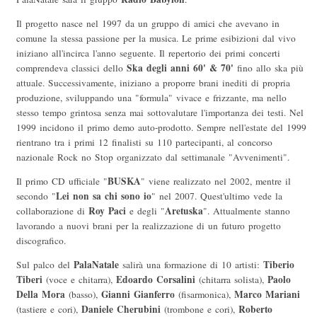
Il progetto nasce nel 1997 da un gruppo di amici che avevano in
comune la stessa passione per la musica. Le prime esibizioni dal vivo
iniziano all'incirca l'anno seguente. Il repertorio dei primi concerti
Ska degli anni 60' & 70'
comprendeva classici dello
fino allo ska più
attuale. Successivamente, iniziano a proporre brani inediti di propria
produzione, sviluppando una "formula" vivace e frizzante, ma nello
stesso tempo grintosa senza mai sottovalutare l'importanza dei testi. Nel
1999 incidono il primo demo auto-prodotto. Sempre nell'estate del 1999
rientrano tra i primi 12 finalisti su 110 partecipanti, al concorso
nazionale Rock no Stop organizzato dal settimanale "Avvenimenti".
BUSKA
Il primo CD ufficiale "
" viene realizzato nel 2002, mentre il
Lei non sa
chi sono io
secondo "
" nel 2007. Quest'ultimo vede la
Roy Paci
Aretuska
collaborazione di
e degli "
". Attualmente stanno
lavorando a nuovi brani per la realizzazione di un futuro progetto
discografico.
PalaNatale
Tiberio
Sul palco del
salirà una formazione di 10 artisti:
Tiberi
Edoardo Corsalini
Paolo
(voce e chitarra),
(chitarra solista),
Della Mora
Gianni Gianferro
Marco Mariani
(basso),
(fisarmonica),
Daniele Cherubini
Roberto
(tastiere e cori),
(trombone e cori),