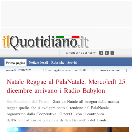
Notizie locali
Rubriche
Servizi
Prima pagina
venerdì 07/08/2026
10:09
Lavora con noi
| Ultimo aggiornamento ore
|
|
Natale Reggae al PalaNatale. Mercoledì 25
dicembre arrivano i Radio Babylon
San Benedetto del Tronto
|
Sarà un Natale all’insegna della musica
reggae quello che si svolgerà sotto il tendone del PalaNatale,
organizzato dalla Cooperativa "O.per.O." con il contributo
dall'Amministrazione comunale di San Benedetto del Tronto.