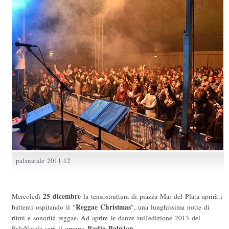
palanatale 2011-12
25 dicembre
Mercoledì
la tensostruttura di piazza Mar del Plata aprirà i
Reggae Christmas
battenti ospitando il "
", una lunghissima notte di
ritmi e sonorità reggae. Ad aprire le danze sull'edizione 2013 del
Radio Babylon
PalaNatale sarà il gruppo
.