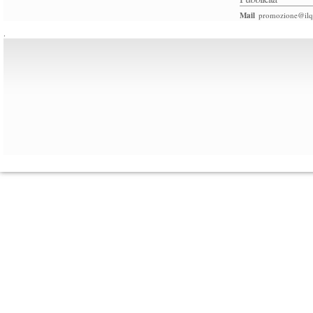
Mail
promozione@ilqu
.