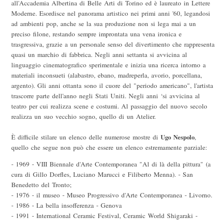
all'Accademia Albertina di Belle Arti di Torino ed è laureato in Lettere
Moderne. Esordisce nel panorama artistico nei primi anni '60, legandosi
ad ambienti pop, anche se la sua produzione non si lega mai a un
preciso filone, restando sempre improntata una vena ironica e
trasgressiva, grazie a un personale senso del divertimento che rappresenta
quasi un marchio di fabbrica. Negli anni settanta si avvicina al
linguaggio cinematografico sperimentale e inizia una ricerca intorno a
materiali inconsueti (alabastro, ebano, madreperla, avorio, porcellana,
argento). Gli anni ottanta sono il cuore del "periodo americano", l'artista
trascorre parte dell'anno negli Stati Uniti. Negli anni ‘si avvicina al
teatro per cui realizza scene e costumi. Al passaggio del nuovo secolo
realizza un suo vecchio sogno, quello di un Atelier.
È difficile stilare un elenco delle numerose mostre di
Ugo Nespolo
,
quello che segue non può che essere un elenco estremamente parziale:
- 1969 - VIII Biennale d'Arte Contemporanea "Al di là della pittura" (a
cura di Gillo Dorfles, Luciano Marucci e Filiberto Menna). - San
Benedetto del Tronto;
- 1976 - il museo - Museo Progressivo d'Arte Contemporanea - Livorno.
- 1986 - La bella insofferenza - Genova
- 1991 - International Ceramic Festival, Ceramic World Shigaraki -