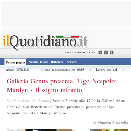
Notizie locali
Rubriche
Servizi
Prima pagina
sabato 08/08/2026
10:09
Lavora con noi
| Ultimo aggiornamento ore
|
|
Galleria Genus presenta "Ugo Nespolo:
Marilyn - Il sogno infranto"
San Benedetto del Tronto
|
Sabato 2 aprile alle 17.00 la Galleria dArte
Genus di San Benedetto del Tronto presenta la personale di Ugo
Nespolo dedicata a Marilyn Monroe.
di Minerva Strazzella