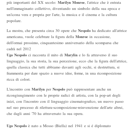
più importanti del XX secolo:
Marilyn Monroe
, l'attrice che è entrata
nell'immaginario collettivo, diventando un simbolo della sua epoca e
un'icona vera e propria per l'arte, la musica e il cinema e la cultura
popolare.
La mostra, che presenta circa 30 opere che
Nespolo
ha dedicato all'attrice
americana, vuole celebrare la figura della
Monroe
in occasione,
dell'ormai prossimo, cinquantesimo anniversario della scomparsa che
cadrà nel 2012
Ugo Nespolo
ci racconta il mito di
Marylin
e lo fa attraverso il suo
linguaggio, la sua storia, la sua percezione, ecco che la figura dell'attrice,
quella classica che tutti abbiamo davanti agli occhi, si destruttura, si
frammenta per dare spazio a nuove idee, forme, in una ricomposizione
ricca di colori.
L'incontro con
Marilyn
per
Nespolo
può rappresentare anche un
ricongiungimento con le proprie radici di artista, con la pop-art degli
inizi, con l'incontro con il linguaggio cinematografico, un nuovo passo
nel suo processo di rilettura-scomposizione-reinvenzione dell'arte altrui,
che dagli anni '70 ha attraversato la sua opera.
Ugo Nespolo
è nato a Mosso (Biella) nel 1941 e si é diplomato