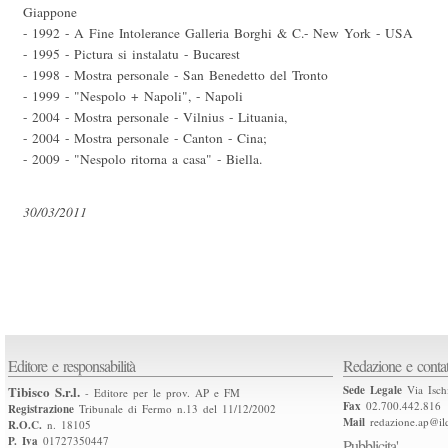
Giappone
- 1992 - A Fine Intolerance Galleria Borghi & C.- New York - USA
- 1995 - Pictura si instalatu - Bucarest
- 1998 - Mostra personale - San Benedetto del Tronto
- 1999 - "Nespolo + Napoli", - Napoli
- 2004 - Mostra personale - Vilnius - Lituania,
- 2004 - Mostra personale - Canton - Cina;
- 2009 - "Nespolo ritorna a casa" - Biella.
30/03/2011
Editore e responsabilità
Redazione e contat
Tibisco S.r.l.
Sede Legale
Via Isch
- Editore per le prov. AP e FM
Fax
02.700.442.816
Registrazione
Tribunale di Fermo n.13 del 11/12/2002
Mail
redazione.ap@ilq
R.O.C.
n. 18105
P. Iva
01727350447
Pubblicita'