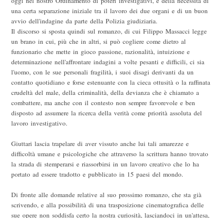
oggi nel nostro Ordinamento di poteri investigativi, e della necessità di
una certa separazione iniziale tra il lavoro dei due organi e di un buon
avvio dell'indagine da parte della Polizia giudiziaria.
Il discorso si sposta quindi sul romanzo, di cui Filippo Massacci legge
un brano in cui, più che in altri, si può cogliere come dietro al
funzionario che mette in gioco passione, razionalità, intuizione e
determinazione nell'affrontare indagini a volte pesanti e difficili, ci sia
l'uomo, con le sue personali fragilità, i suoi disagi derivanti da un
contatto quotidiano e forse estenuante con la cieca ottusità o la raffinata
crudeltà del male, della criminalità, della devianza che è chiamato a
combattere, ma anche con il contesto non sempre favorevole e ben
disposto ad assumere la ricerca della verità come priorità assoluta del
lavoro investigativo.
Giuttari lascia trapelare di aver vissuto anche lui tali amarezze e
difficoltà umane e psicologiche che attraverso la scrittura hanno trovato
la strada di stemperarsi e riassorbirsi in un lavoro creativo che lo ha
portato ad essere tradotto e pubblicato in 15 paesi del mondo.
Di fronte alle domande relative al suo prossimo romanzo, che sta già
scrivendo, e alla possibilità di una trasposizione cinematografica delle
sue opere non soddisfa certo la nostra curiosità, lasciandoci in un'attesa,