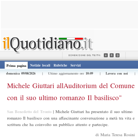
Notizie locali
Rubriche
Servizi
Prima pagina
domenica 09/08/2026
10:09
Lavora con noi
| Ultimo aggiornamento ore
|
Michele Giuttari allAuditorium del Comune
con il suo ultimo romanzo Il basilisco"
San Benedetto del Tronto
|
Michele Giuttari ha presentato il suo ultimo
romanzo Il basilisco con una affascinante conversazione a metà tra vita e
scrittura che ha coinvolto un pubblico attento e partecipe.
di Maria Teresa Rosini