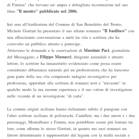
di Firenze" che trovano un' ampia e dettagliata ricostruzione nel suo
"Il mostro" pubblicato nel 2006.
libro
Ieri sera all'Auditorium del Comune di San Benedetto del Tronto,
"Il basilisco"
Michele Giuttari ha presentato il suo ultimo romanzo
con
una affascinante conversazione a metà tra vita e scrittura che ha
coinvolto un pubblico attento e partecipe.
Massimo Paci
Attraverso le domande e le osservazioni di
, giornalista
Filippo Massacci
del Messaggero, e
, dirigente aziendale e attento
lettore, lo scrittore ha innanzitutto evidenziato come possa essere
considerato abbastanza naturale per un professionista che ha trascorso
gran parte della sua vita compiendo indagini investigative per
professione, approdare alla scrittura di romanzi noir e "travasare" in
qualche modo la sua enorme esperienza e il suo valore di investigatore
nelle vicende di un investigatore "di carta".
Le comuni origini siciliane hanno richiamato subito il paragone con
l'altro scrittore siciliano di polizieschi, Camilleri, ma i due autori e i due
personaggi, Montalbano e Ferrara, non potrebbero essere più lontani tra
loro, come afferma lo stesso Giuttari, in quanto nei suoi romanzi un
fattore determinante è rappresentato dal legame con la realtà sociale e