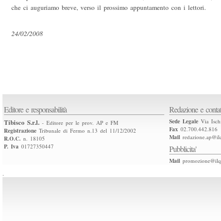
che ci auguriamo breve, verso il prossimo appuntamento con i lettori.
24/02/2008
Editore e responsabilità
Redazione e contat
Tibisco S.r.l.
Sede Legale
Via Isch
- Editore per le prov. AP e FM
Fax
02.700.442.816
Registrazione
Tribunale di Fermo n.13 del 11/12/2002
Mail
redazione.ap@ilq
R.O.C.
n. 18105
P. Iva
01727350447
Pubblicita'
Mail
promozione@ilqu
.