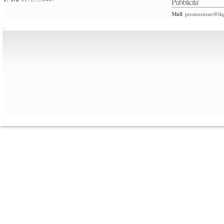
Pubblicita'
Mail
promozione@ilqu
.