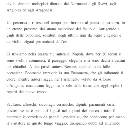
civile, durante molteplici dinastie dai Normanni e gli Svevi, agli
Angioini ed agli Aragonesi.
Un percorso a ritroso nel tempo per ritornare al punto di partenza, in
un eterno presente, dal suono melodioso del flauto di Antigenide ai
canti delle popolane, sostituiti negli ultimi anni da nenie cingalesi e
da violini zigani provenienti dall’est.
Ci troviamo nella piazza più antica di Napoli, dove per 20 secoli si
sono svolti i commerci, il passeggio elegante e si sono decisi i destini
dei cittadini. A due passi cantava Nerone, applaudito da folle
oceaniche, Boccaccio intravide la sua Fiammetta, che gli infiammò il
cuore, mentre austeri saggi, nel Parlamento voluto da Alfonso
d’Aragona, emanavano leggi tra le sale della torre, che oggi ospita i
reperti del nuovo museo.
Sculture, affreschi, sarcofagi, ceramiche, dipinti, paramenti sacri,
pastori, ve ne è per tutti i gusti nei 4 piani del museo e tutto il
materiale è corredato da pannelli esplicativi, che conducono per mano
il visitatore in questo lungo viaggio, dissipando dubbi ed allietando