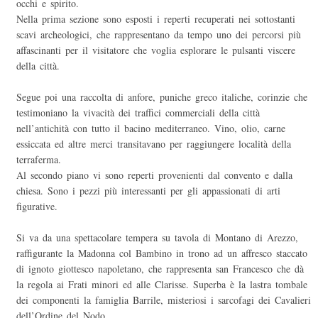
occhi e spirito.
Nella prima sezione sono esposti i reperti recuperati nei sottostanti
scavi archeologici, che rappresentano da tempo uno dei percorsi più
affascinanti per il visitatore che voglia esplorare le pulsanti viscere
della città.
Segue poi una raccolta di anfore, puniche greco italiche, corinzie che
testimoniano la vivacità dei traffici commerciali della città
nell’antichità con tutto il bacino mediterraneo. Vino, olio, carne
essiccata ed altre merci transitavano per raggiungere località della
terraferma.
Al secondo piano vi sono reperti provenienti dal convento e dalla
chiesa. Sono i pezzi più interessanti per gli appassionati di arti
figurative.
Si va da una spettacolare tempera su tavola di Montano di Arezzo,
raffigurante la Madonna col Bambino in trono ad un affresco staccato
di ignoto giottesco napoletano, che rappresenta san Francesco che dà
la regola ai Frati minori ed alle Clarisse. Superba è la lastra tombale
dei componenti la famiglia Barrile, misteriosi i sarcofagi dei Cavalieri
dell’Ordine del Nodo.