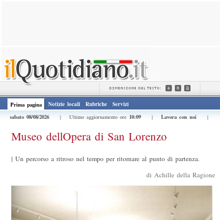
Notizie locali
Rubriche
Servizi
Prima pagina
sabato 08/08/2026
10:09
Lavora con noi
| Ultimo aggiornamento ore
|
|
Museo dellOpera di San Lorenzo
|
Un percorso a ritroso nel tempo per ritornare al punto di partenza.
di Achille della Ragione