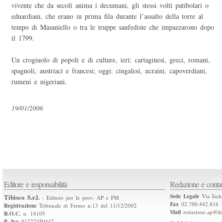
vivente che da secoli anima i decumani, gli stessi volti patibolari o
eduardiani, che erano in prima fila durante l’assalto della torre al
tempo di Masaniello o tra le truppe sanfediste che impazzarono dopo
il 1799.
Un crogiuolo di popoli e di culture, ieri: cartaginesi, greci, romani,
spagnoli, austriaci e francesi; oggi: cingalesi, ucraini, capoverdiani,
rumeni e nigeriani.
19/01/2006
Editore e responsabilità
Redazione e contat
Tibisco S.r.l.
Sede Legale
Via Isch
- Editore per le prov. AP e FM
Fax
02.700.442.816
Registrazione
Tribunale di Fermo n.13 del 11/12/2002
Mail
redazione.ap@ilq
R.O.C.
n. 18105
P. Iva
01727350447