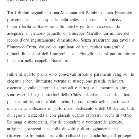
Tra i dipinti segnaliamo una Madonna col Bambino e san Francesco,
proveniente da una cappella della chiesa, di estenuante dolcezza, a
lungo riferita a Stanzione dalle antiche guide e, viceversa, da
assegnare al virtuoso pennello di Giuseppe Marullo, un minore del
secolo d’oro ingiustamente dimenticato. Senza trascurare una tavola di
Francesco Curia, dai colori squillanti ed una replica autografa di
minori dimensioni dell’Immacolata del Finoglio, che si può ammirare
in chiesa nella cappella Bonaiuto.
Infine al quarto piano sono conservati arredi e paramenti religiosi. In
eleganti e ben illuminate vetrine si susseguono pissidi, reliquari,
ostensori e calici, alternati a messali e cartegloria, mentre in altre
sono esposti i segni esteriori della Chiesa trionfante post tridentina:
pianete, mitrie, stole e dalmatiche. Fa compagnia agli oggetti sacri
una nutrita collezione di pastori, del Settecento e dell’Ottocento, tutti
di legno e terracotta e con glaciali quanto espressivi occhi di vetro.
Re magi e mendicanti, floride contadine e vecchierelle gozzute,
artigiani e saraceni, una folla di volti e di atteggiamenti che
ritroveremo immutati una volta ridiscesi per strada lungo il presepe