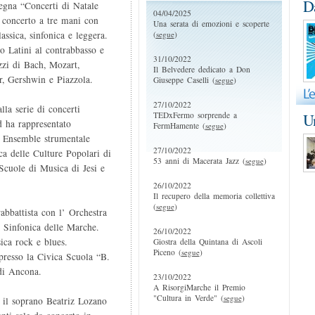
D
egna “Concerti di Natale
04/04/2025
 concerto a tre mani con
Una serata di emozioni e scoperte
(
segue
)
assica, sinfonica e leggera.
 Latini al contrabbasso e
31/10/2022
zzi di Bach, Mozart,
Il Belvedere dedicato a Don
r, Gershwin e Piazzola.
Giuseppe Caselli (
segue
)
27/10/2022
la serie di concerti
TEDxFermo sorprende a
Un
d ha rappresentato
FermHamente (
segue
)
’ Ensemble strumentale
27/10/2022
ca delle Culture Popolari di
53 anni di Macerata Jazz (
segue
)
Scuole di Musica di Jesi e
26/10/2022
Il recupero della memoria collettiva
(
segue
)
bbattista con l’ Orchestra
 Sinfonica delle Marche.
26/10/2022
ica rock e blues.
Giostra della Quintana di Ascoli
Piceno (
segue
)
presso la Civica Scuola “B.
di Ancona.
23/10/2022
A RisorgiMarche il Premio
"Cultura in Verde" (
segue
)
 il soprano Beatriz Lozano