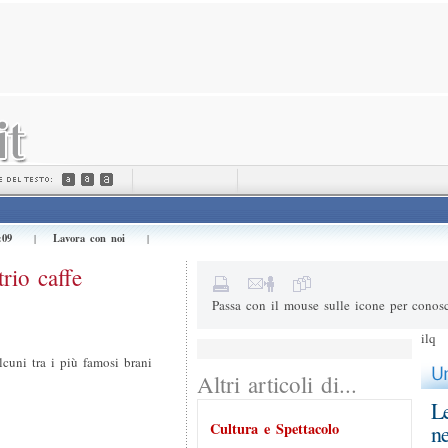
Invialo a (e-mail) *
Il tuo nome *
Messaggio
:09
Lavora con noi
|
|
1+1=
Risultato della somma
io caffe
Passa con il mouse sulle icone per conosc
ilq
cuni tra i più famosi brani
Altri articoli di...
Le
Cultura e Spettacolo
ne