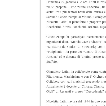
Domenica 22 gennaio alle ore 17.30 la rass
2005” propone il Trio “Caffè Concerto”, un
alcuni tra i più famosi brani della musica cl
Saranno Gioele Zampa al violino, Giampiero
Nicoletta Latini al pianoforte a proporre pe
Boccherini, Strass, Ponchielli, Brahms, Elga
Gioele Zampa ha partecipato recentemente al
organizzati dalla “Marche Jazz orchestra” e
“L’Historie du Soldat” di Strawinsky con l
“Poliphonia”. Fa parte del “Centro di Ricer
Ancona” ed è docente di Violino presso le 
Staffolo.
Giampiero Latini ha collaborato come contra
Filarmonica Marchigiana e con l‘ Orchestra
Collabora con vari musicisti eseguendo mus
Attualmente è docente di Chitarra Classica 
Gigli” di Recanati e presso “L’Accademia” 
Nicoletta Latini lavora dal 1994 in duo con