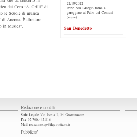
anti sale da concerto in
22/10/2022
stico del Coro “A. Grilli” di
Porto San Giorgio torna a
gareggiare al Palio dei Comuni
so le Scuole di musica
(
segue
)
 di Ancona. È direttore
lo in Musica”.
San Benedetto
Redazione e contatti
Sede Legale
Via Ischia I, 34 Grottammare
Fax
02.700.442.816
2
Mail
redazione.ap@ilquotidiano.it
Pubblicita'