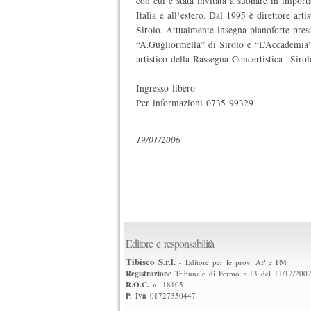
con cui è stata invitata a suonare in import
Italia e all’estero. Dal 1995 è direttore arti
Sirolo. Attualmente insegna pianoforte pres
“A.Gugliormella” di Sirolo e “L’Accademia”
artistico della Rassegna Concertistica “Siro
Ingresso libero
Per informazioni 0735 99329
19/01/2006
Editore e responsabilità
Tibisco S.r.l.
- Editore per le prov. AP e FM
Registrazione
Tribunale di Fermo n.13 del 11/12/200
R.O.C.
n. 18105
P. Iva
01727350447