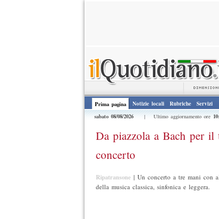
Notizie locali
Rubriche
Servizi
Prima pagina
sabato 08/08/2026
10
| Ultimo aggiornamento ore
Da piazzola a Bach per il tr
concerto
Ripatransone
|
Un concerto a tre mani con al
della musica classica, sinfonica e leggera.