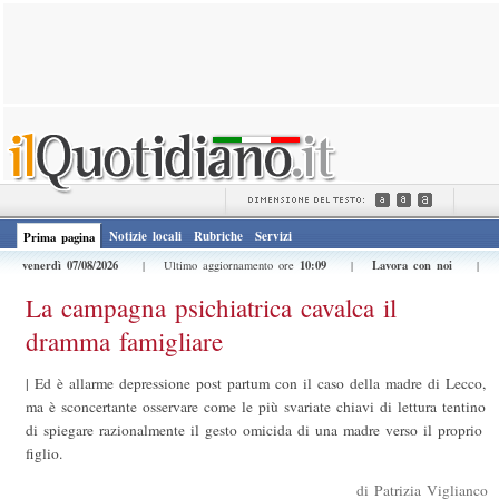
Notizie locali
Rubriche
Servizi
Prima pagina
venerdì 07/08/2026
10:09
Lavora con noi
| Ultimo aggiornamento ore
|
|
La campagna psichiatrica cavalca il
dramma famigliare
|
Ed è allarme depressione post partum con il caso della madre di Lecco,
ma è sconcertante osservare come le più svariate chiavi di lettura tentino
di spiegare razionalmente il gesto omicida di una madre verso il proprio
figlio.
di Patrizia Viglianco