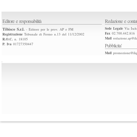
Editore e responsabilità
Redazione e contat
Tibisco S.r.l.
Sede Legale
Via Isch
- Editore per le prov. AP e FM
Fax
02.700.442.816
Registrazione
Tribunale di Fermo n.13 del 11/12/2002
Mail
redazione.ap@ilq
R.O.C.
n. 18105
P. Iva
01727350447
Pubblicita'
Mail
promozione@ilqu
.