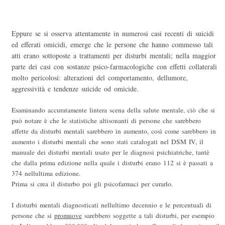
Eppure se si osserva attentamente in numerosi casi recenti di suicidi
ed efferati omicidi, emerge che le persone che hanno commesso tali
atti erano sottoposte a trattamenti per disturbi mentali; nella maggior
parte dei casi con sostanze psico-farmacologiche con effetti collaterali
molto pericolosi: alterazioni del comportamento, dellumore,
aggressività e tendenze suicide od omicide.
Esaminando accuratamente lintera scena della salute mentale, ciò che si
può notare è che le statistiche altisonanti di persone che sarebbero
affette da disturbi mentali sarebbero in aumento, così come sarebbero in
aumento i disturbi mentali che sono stati catalogati nel DSM IV, il
manuale dei disturbi mentali usato per le diagnosi psichiatriche, tantè
che dalla prima edizione nella quale i disturbi erano 112 si è passati a
374 nellultima edizione.
Prima si crea il disturbo poi gli psicofarmaci per curarlo.
I disturbi mentali diagnosticati nellultimo decennio e le percentuali di
persone che si
promuove
sarebbero soggette a tali disturbi, per esempio