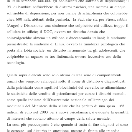
in Italia sarebbero 800.000 gli adolescenti che soffrono di depressione; il
9% di bambini soffrirebbero di disturbi psichici, una mamma su cinque
soffrirebbe di depressione, per non parlare di schizofrenia che colpirebbe
circa 600 mila abitanti della penisola, la Sad, che sta per Stress, rabbia
(Anger) e Distrazione, una sindrome che colpirebbe chi utilizza troppo il
cellulare in ufficio; il DOC, ovvero un disturbo dansia che
coinvolgerebbe almeno un milione e duecentomila italiani; la sindrome
premestruale; la sindrome di Linus, ovvero la timidezza patologica che
porta alla fobia sociale: un disturbo in aumento tra gli adolescenti, che
colpirebbe un ragazzo su tre; linfomania ovvero leccessivo uso della
tecnologia.
Quelli sopra elencati sono solo alcuni di una serie di comportamenti
umani che vengono catalogati sotto il nome di disturbo e diagnosticati
dalla psichiatria come squilibri biochimici del cervello; se affianchiamo
le statistiche delle vendite di psicofarmaci per curare i disturbi mentali,
come quelle indicate dallOsservatorio nazionale sull'impiego dei
medicinali del Ministero della salute che ha parlato di una spesa 168
milioni di euro nel 2003 per i nuovi psicofarmaci, è evidente la quantità
di interessi che ruotano attorno al campo della salute mentale.
La cosa più preoccupante è che quando si tratta di fare diagnosi ci sono
le certezze sul disturbo in questione, mentre di fronte alle tragedie