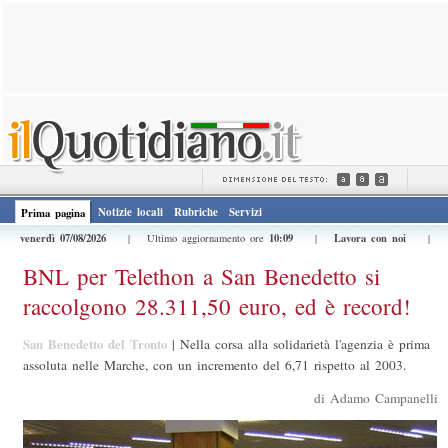
Notizie locali
Rubriche
Servizi
Prima pagina
venerdì 07/08/2026
10:09
Lavora con noi
| Ultimo aggiornamento ore
|
|
BNL per Telethon a San Benedetto si
raccolgono 28.311,50 euro, ed è record!
San Benedetto del Tronto
|
Nella corsa alla solidarietà l'agenzia è prima
assoluta nelle Marche, con un incremento del 6,71 rispetto al 2003.
di Adamo Campanelli