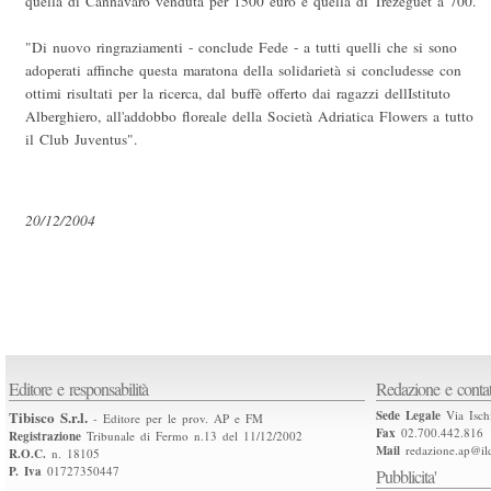
quella di Cannavaro venduta per 1500 euro e quella di Trezeguet a 700.
"Di nuovo ringraziamenti - conclude Fede - a tutti quelli che si sono
adoperati affinche questa maratona della solidarietà si concludesse con
ottimi risultati per la ricerca, dal buffè offerto dai ragazzi dellIstituto
Alberghiero, all'addobbo floreale della Società Adriatica Flowers a tutto
il Club Juventus".
20/12/2004
Editore e responsabilità
Redazione e contat
Tibisco S.r.l.
Sede Legale
Via Isch
- Editore per le prov. AP e FM
Fax
02.700.442.816
Registrazione
Tribunale di Fermo n.13 del 11/12/2002
Mail
redazione.ap@ilq
R.O.C.
n. 18105
P. Iva
01727350447
Pubblicita'