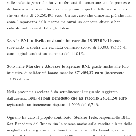
sulle malattie genetiche ha visto fermarsi il numeratore con le promesse
di donazione ad una cifra ancora superiore a quella dello scorso anno
che era stata di 25.260.495 euro. Un successo che dimostra, più che mai,
come limportanza della ricerca sia ormai un concetto chiaro e ben
radicato nel cuore di tutti gli italiani.
BNL a livello nazionale ha raccolto 15.393.029,10
Solo la
euro
superando la soglia che era stata dell'anno scorso di 13.866.895,55 di
euro aggiudicandosi un aumento del 11,01%.
Marche e Abruzzo le agenzie BNL
Solo nelle
grazie anche alle loro
871.450,87 euro
iniziative di solidarietà hanno raccolto
(incremento
17,39) di cui
Nella provincia ascolana è da sottolineare il traguardo raggiunto
BNL di San Benedetto che ha raccolto 28.311,50 euro
dall'agenzia
registrando un incremento rispetto al 2003 del 6,71%
Stefano Fede,
Ognuno ha dato il proprio contributo.
responsabile BNL
San Benedetto del Tronto tira le somme anche sulla vendita allasta delle
magliette offerte grazie al portiere Chimenti e dalla Juventus, come