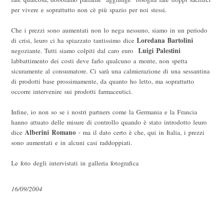
per vivere e soprattutto non cè più spazio per noi stessi.
Che i prezzi sono aumentati non lo nega nessuno, siamo in un periodo
Loredana
Bartolini
di crisi, leuro ci ha spiazzato tantissimo dice
Luigi
Palestini
negoziante. Tutti siamo colpiti dal caro euro 
labbattimento dei costi deve farlo qualcuno a monte, non spetta
sicuramente al consumatore. Ci sarà una calmierazione di una sessantina
di prodotti base prossimamente, da quanto ho letto, ma soprattutto
occorre intervenire sui prodotti farmaceutici.
Infine, io non so se i nostri partners come la Germania e la Francia
hanno attuato delle misure di controllo quando è stato introdotto leuro 
Alberini
Romano
dice
- ma il dato certo è che, qui in Italia, i prezzi
sono aumentati e in alcuni casi raddoppiati.
Le foto degli intervistati in galleria fotografica
16/09/2004