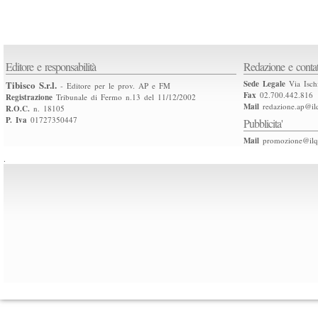
Editore e responsabilità
Redazione e contat
Tibisco S.r.l.
Sede Legale
Via Isch
- Editore per le prov. AP e FM
Fax
02.700.442.816
Registrazione
Tribunale di Fermo n.13 del 11/12/2002
Mail
redazione.ap@ilq
R.O.C.
n. 18105
P. Iva
01727350447
Pubblicita'
Mail
promozione@ilqu
.