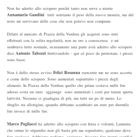
Non ho aderito allo sciopero perché tanto non serve a niente 
Annamaria
Gandini
 tutti sentiamo il peso della
nuova
moneta, ma del
resto mi servivano delle cose che non potevo non comprare.
Difatti al mercato di Piazza della Verdura gli acquisti sono stati
effettuati con la solita regolarità, non ne ero a conoscenza e mi
sembrava tutto normale, sicuramente una parte avrà aderito allo sciopero 
Antonio
Tabozzi
dice
fruttivendolo - qui cè poco da protestare, i prezzi
sono bassi.
Felici
Rosanna
Non è dello stesso avviso
esercente me ne sono accorta
e come dello sciopero. Sono aumentati soprattutto i prezzi degli
alimenti. In Piazza della Verdura quello che prima costava mille lire
adesso costa un euro  aggiunge  sono aumentati i costi per tenere aperta
lattività. Nessuno ci guadagna di più, ma tutti un po di meno. Lo
sbaglio sta allorigine, quando abbiamo scambiato un euro per duemila
lire invece di mille lire.
Marco
Pagliacci
ha aderito allo sciopero con forza e volontà. Lamenta
che ormai lo stipendio non gli basta più ma soprattutto, qualcuno deve
fare qualcosa, dobbiamo parlarne  aggiunge  bisogna fare troppi sacrifici