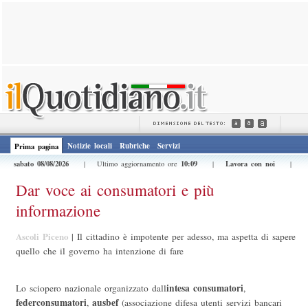
Notizie locali
Rubriche
Servizi
Prima pagina
sabato 08/08/2026
10:09
Lavora con noi
| Ultimo aggiornamento ore
|
|
Dar voce ai consumatori e più
informazione
Ascoli Piceno
|
Il cittadino è impotente per adesso, ma aspetta di sapere
quello che il governo ha intenzione di fare
intesa
consumatori
Lo sciopero nazionale organizzato dall
,
federconsumatori
ausbef
,
(associazione difesa utenti servizi bancari