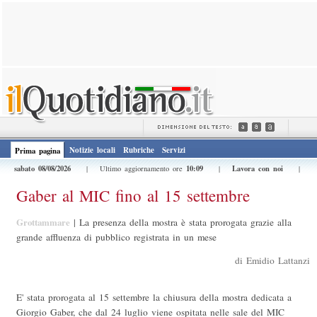
Notizie locali
Rubriche
Servizi
Prima pagina
sabato 08/08/2026
10:09
Lavora con noi
| Ultimo aggiornamento ore
|
|
Gaber al MIC fino al 15 settembre
Grottammare
|
La presenza della mostra è stata prorogata grazie alla
grande affluenza di pubblico registrata in un mese
di Emidio Lattanzi
E' stata prorogata al 15 settembre la chiusura della mostra dedicata a
Giorgio Gaber, che dal 24 luglio viene ospitata nelle sale del MIC