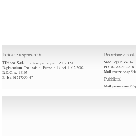
Editore e responsabilità
Redazione e contat
Tibisco S.r.l.
Sede Legale
Via Isch
- Editore per le prov. AP e FM
Fax
02.700.442.816
Registrazione
Tribunale di Fermo n.13 del 11/12/2002
Mail
redazione.ap@ilq
R.O.C.
n. 18105
P. Iva
01727350447
Pubblicita'
Mail
promozione@ilqu
.