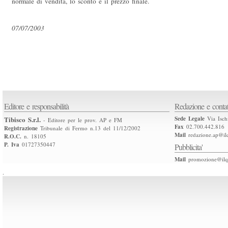
normale di vendita, lo sconto e il prezzo finale.
07/07/2003
Editore e responsabilità
Redazione e contat
Tibisco S.r.l.
Sede Legale
Via Isch
- Editore per le prov. AP e FM
Fax
02.700.442.816
Registrazione
Tribunale di Fermo n.13 del 11/12/2002
Mail
redazione.ap@ilq
R.O.C.
n. 18105
P. Iva
01727350447
Pubblicita'
Mail
promozione@ilqu
.