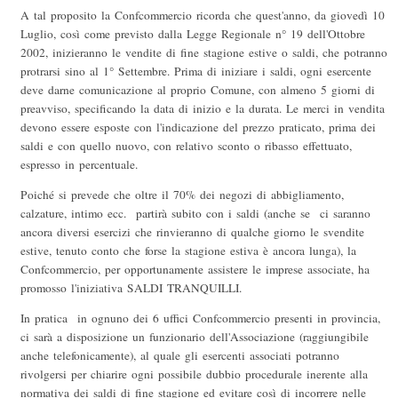
A tal proposito la Confcommercio ricorda che quest'anno, da giovedì 10
Luglio, così come previsto dalla Legge Regionale n° 19 dell'Ottobre
2002, inizieranno le vendite di fine stagione estive o saldi, che potranno
protrarsi sino al 1° Settembre. Prima di iniziare i saldi, ogni esercente
deve darne comunicazione al proprio Comune, con almeno 5 giorni di
preavviso, specificando la data di inizio e la durata. Le merci in vendita
devono essere esposte con l'indicazione del prezzo praticato, prima dei
saldi e con quello nuovo, con relativo sconto o ribasso effettuato,
espresso in percentuale.
Poiché si prevede che oltre il 70% dei negozi di abbigliamento,
calzature, intimo ecc. partirà subito con i saldi (anche se ci saranno
ancora diversi esercizi che rinvieranno di qualche giorno le svendite
estive, tenuto conto che forse la stagione estiva è ancora lunga), la
Confcommercio, per opportunamente assistere le imprese associate, ha
promosso l'iniziativa SALDI TRANQUILLI.
In pratica in ognuno dei 6 uffici Confcommercio presenti in provincia,
ci sarà a disposizione un funzionario dell'Associazione (raggiungibile
anche telefonicamente), al quale gli esercenti associati potranno
rivolgersi per chiarire ogni possibile dubbio procedurale inerente alla
normativa dei saldi di fine stagione ed evitare così di incorrere nelle