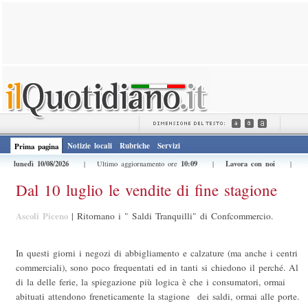
Notizie locali
Rubriche
Servizi
Prima pagina
lunedì 10/08/2026
10:09
Lavora con noi
| Ultimo aggiornamento ore
|
|
Dal 10 luglio le vendite di fine stagione
Ascoli Piceno
|
Ritornano i " Saldi Tranquilli" di Confcommercio.
In questi giorni i negozi di abbigliamento e calzature (ma anche i centri
commerciali), sono poco frequentati ed in tanti si chiedono il perché. Al
di la delle ferie, la spiegazione più logica è che i consumatori, ormai
abituati attendono freneticamente la stagione dei saldi, ormai alle porte.