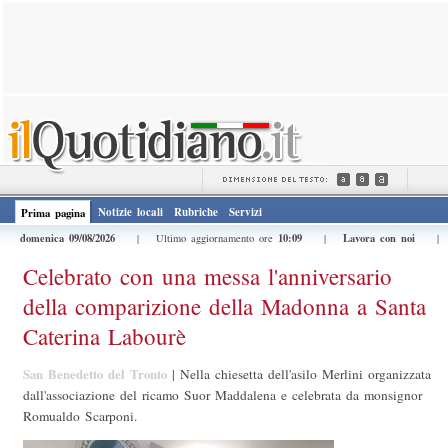
Notizie locali
Rubriche
Servizi
Prima pagina
domenica 09/08/2026
10:09
Lavora con noi
| Ultimo aggiornamento ore
|
Celebrato con una messa l'anniversario
della comparizione della Madonna a Santa
Caterina Labourè
San Benedetto del Tronto
|
Nella chiesetta dell'asilo Merlini organizzata
dall'associazione del ricamo Suor Maddalena e celebrata da monsignor
Romualdo Scarponi.