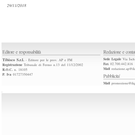
29/11/2018
Editore e responsabilità
Redazione e contat
Tibisco S.r.l.
Sede Legale
Via Isch
- Editore per le prov. AP e FM
Fax
02.700.442.816
Registrazione
Tribunale di Fermo n.13 del 11/12/2002
Mail
redazione.ap@ilq
R.O.C.
n. 18105
P. Iva
01727350447
Pubblicita'
Mail
promozione@ilqu
.