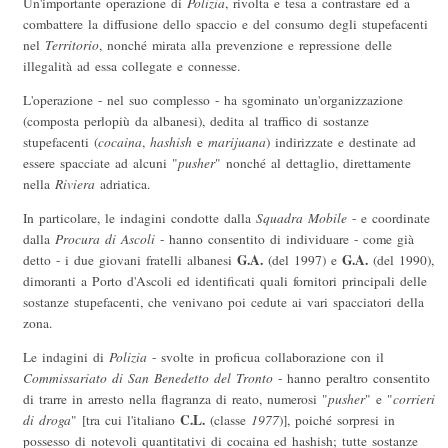
Un'importante operazione di
Polizia
, rivolta e tesa a contrastare ed a
combattere la diffusione dello spaccio e del consumo degli stupefacenti
nel
Territorio
, nonché mirata alla prevenzione e repressione delle
illegalità ad essa collegate e connesse.
L'operazione - nel suo complesso - ha sgominato un'organizzazione
(composta perlopiù da albanesi), dedita al traffico di sostanze
stupefacenti (
cocaina
,
hashish
e
marijuana
) indirizzate e destinate ad
essere spacciate ad alcuni "
pusher
" nonché al dettaglio, direttamente
nella
Riviera
adriatica.
In particolare, le indagini condotte dalla
Squadra Mobile
- e coordinate
dalla
Procura di Ascoli
- hanno consentito di individuare - come già
G.A.
G.A.
detto - i due giovani fratelli albanesi
(del 1997) e
(del 1990),
dimoranti a Porto d'Ascoli ed identificati quali fornitori principali delle
sostanze stupefacenti, che venivano poi cedute ai vari spacciatori della
zona.
Le indagini di
Polizia
- svolte in proficua collaborazione con il
Commissariato di San Benedetto del Tronto
- hanno peraltro consentito
di trarre in arresto nella flagranza di reato, numerosi "
pusher
" e "
corrieri
C.L.
di droga
" [tra cui l'italiano
(classe
1977
)], poiché sorpresi in
possesso di notevoli quantitativi di cocaina ed hashish; tutte sostanze