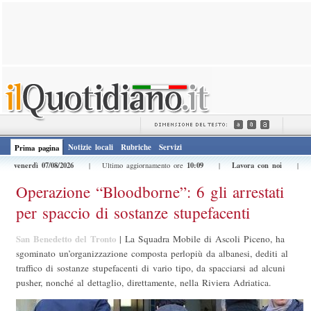
Notizie locali
Rubriche
Servizi
Prima pagina
venerdì 07/08/2026
10:09
Lavora con noi
| Ultimo aggiornamento ore
|
|
Operazione “Bloodborne”: 6 gli arrestati
per spaccio di sostanze stupefacenti
San Benedetto del Tronto
|
La Squadra Mobile di Ascoli Piceno, ha
sgominato un’organizzazione composta perlopiù da albanesi, dediti al
traffico di sostanze stupefacenti di vario tipo, da spacciarsi ad alcuni
pusher, nonché al dettaglio, direttamente, nella Riviera Adriatica.