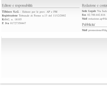
Editore e responsabilità
Redazione e contat
Tibisco S.r.l.
Sede Legale
Via Isch
- Editore per le prov. AP e FM
Fax
02.700.442.816
Registrazione
Tribunale di Fermo n.13 del 11/12/2002
Mail
redazione.ap@ilq
R.O.C.
n. 18105
P. Iva
01727350447
Pubblicita'
Mail
promozione@ilqu
.