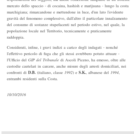
mercato dello spaccio - di cocaina, hashish e marijuana - lungo la costa
marchigiana; rimarcandone e mettendone in luce, d'un lato l'evidente
gravità del fenomeno complessivo, dall'altro il particolare innalzamento
del consumo di sostanze stupefacenti nel periodo estivo, nel quale, la
popolazione locale nel Territorio, tecnicamente e praticamente
raddoppia.
Considerati, infine, i gravi indizi a carico degli indagati - nonché
l'effettivo pericolo di fuga che gli stessi avrebbero potuto attuare -
l'Ufficio del
GIP del Tribunale
di Ascoli Piceno, ha emesso, oltre alle
custodie cautelari in carcere, anche misure degli arresti domiciliari, nei
D.B.
S.K.
confronti di
(italiano, classe
1992
) e
, albanese del
1994
,
entrambi residenti sulla Costa.
10/10/2016