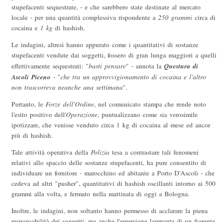
stupefacenti sequestrate, - e che sarebbero state destinate al mercato
locale - per una quantità complessiva rispondente a
250 grammi
circa di
cocaina e
1 kg
di hashish.
Le indagini, altresì hanno appurato come i quantitativi di sostanze
stupefacenti vendute dai soggetti, fossero di gran lunga maggiori a quelli
Questura di
effettivamente sequestrati: "
basti pensare
" - annota la
Ascoli Piceno
- "
che tra un approvvigionamento di cocaina e l'altro
non trascorreva neanche una settimana
".
Pertanto, le
Forze dell'Ordine
, nel comunicato stampa che rende noto
l'esito positivo dell'
Operazione
, puntualizzano come sia verosimile
ipotizzare, che venisse venduto circa 1 kg di cocaina al mese ed ancor
più di hashish.
Tale attività operativa della
Polizia
tesa a contrastare tali fenomeni
relativi allo spaccio delle sostanze stupefacenti, ha pure consentito di
individuare un fornitore - marocchino ed abitante a Porto D'Ascoli - che
cedeva ad altri "pusher", quantitativi di hashish oscillanti intorno ai 500
grammi alla volta, e fermato nella mattinata di oggi a Bologna.
Inoltre, le indagini, non soltanto hanno permesso di acclarare la piena
responsabilità dei soggetti, ma anche l'emersione lampante di un fiorente