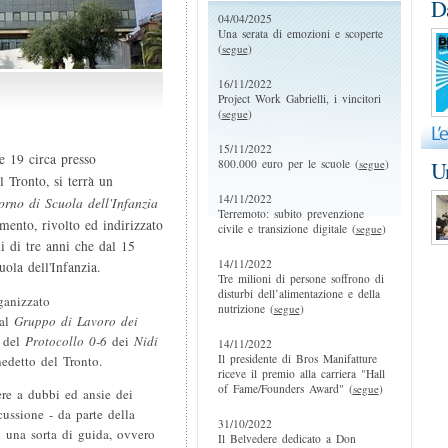
D
04/04/2025
Una serata di emozioni e scoperte
(
segue
)
16/11/2022
Project Work Gabrielli, i vincitori
(
segue
)
15/11/2022
e 19 circa presso
800.000 euro per le scuole (
segue
)
Un
 Tronto, si terrà un
14/11/2022
rno di Scuola dell'Infanzia
Terremoto: subito prevenzione
mento, rivolto ed indirizzato
civile e transizione digitale (
segue
)
i di tre anni che dal 15
14/11/2022
ola dell'Infanzia.
Tre milioni di persone soffrono di
disturbi dell’alimentazione e della
ganizzato
nutrizione (
segue
)
dal
Gruppo di Lavoro dei
i del
Protocollo 0-6
dei
Nidi
14/11/2022
Il presidente di Bros Manifatture
edetto del Tronto.
riceve il premio alla carriera "Hall
of Fame/Founders Award" (
segue
)
ere a dubbi ed ansie dei
ussione - da parte della
31/10/2022
i una sorta di guida, ovvero
Il Belvedere dedicato a Don