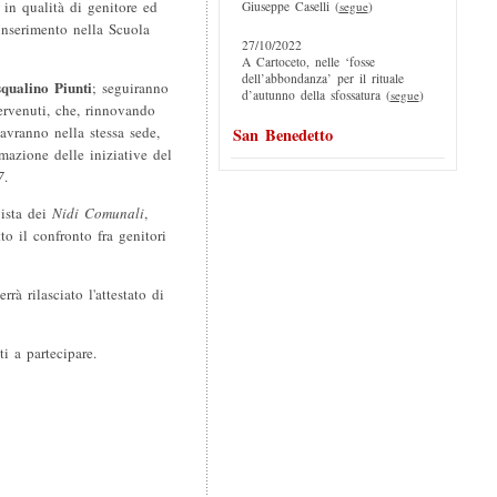
 in qualità di genitore ed
Giuseppe Caselli (
segue
)
inserimento nella Scuola
27/10/2022
A Cartoceto, nelle ‘fosse
dell’abbondanza’ per il rituale
qualino Piunti
; seguiranno
d’autunno della sfossatura (
segue
)
tervenuti, che, rinnovando
 avranno nella stessa sede,
San Benedetto
azione delle iniziative del
7
.
ista dei
Nidi Comunali
,
tto il confronto fra genitori
rà rilasciato l'attestato di
i a partecipare.