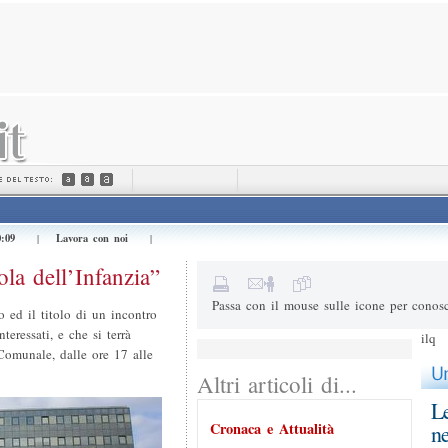
Invialo a (e-mail) *
Il tuo nome *
Messaggio
0:09
Lavora con noi
|
|
2+4=
Risultato della somma
la dell’Infanzia”
Passa con il mouse sulle icone per conosc
o ed il titolo di un incontro
teressati, e che si terrà
ilq
Comunale, dalle ore 17 alle
Altri articoli di...
Le
Cronaca e Attualità
ne