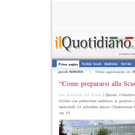
Notizie locali
Rubriche
Servizi
Prima pagina
giovedì 06/08/2026
1
| Ultimo aggiornamento ore
“Come prepararsi alla Scuo
San Benedetto del Tronto
|
Questo, l’obiettiv
rivolto con particolare indirizzo ai genitori in
mercoledì 14 settembre presso l’Auditorium 
ore 19.