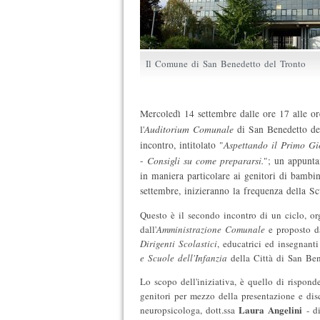
Il Comune di San Benedetto del Tronto
Mercoledì 14 settembre dalle ore 17 alle or
Auditorium Comunale
l'
di San Benedetto del
Aspettando il Primo Gio
incontro, intitolato "
Consigli su come prepararsi.
-
"; un appunta
in maniera particolare ai genitori di bambin
settembre, inizieranno la frequenza della Scu
Questo è il secondo incontro di un ciclo, or
dall'
Amministrazione Comunale
e proposto 
Dirigenti Scolastici
, educatrici ed insegnant
e Scuole dell'Infanzia
della Città di San Ben
Lo scopo dell'iniziativa, è quello di rispond
genitori per mezzo della presentazione e disc
Laura Angelini
neuropsicologa, dott.ssa
- d