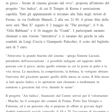
in gioco - Serate di cinema giocato dal vivo", proposta all'interno del
progetto "Ars ludica", di cui Il Tempio di Kurna è associazione
capofila. Tutti gli appuntamenti si terranno alla Sala degli Artisti di
Fermo, in via Goffredo Mameli, 2 alla ore 21.30: il primo film della
serie sarà "Ben X" seguito il 2 maggio da "The prestige", il 9 da
"Géla Babluani" e il 16 maggio da "Crank". I partecipanti saranno
chiamati a una visione "interattiva" e ci saranno dei giochi in sala
condotti da Luigi Coccia e Giampaolo Paticchio; il costo del biglietto
sarà di 5 euro.
"Attraverso la grande finestra del cinema - spiega Simone Luciani,
presidente dell'associazione - è possibile indagare sul rapporto delle
persone con il gioco, anche quello estremo in cui la posta in palio è la
vita stessa. La maschera, la competizione, la fortuna, la vertigine abitano
l'universo del giocatore quanto quello della messa in scena. Il film stesso
si farà spazio ludico e lo spettatore sarà chiamato a trasformarsi in
narratore e giocatore dal vivo, durante le serate".
Il progetto "Ars ludica", finanziato dal Centro servizi per il volontariato
- Marche, ha il sostegno dei comuni di Fermo, Porto San Giorgio e
Falerone, ed è un percorso che si propone di offrire ai giovani degli
Ambiti territoriali sociali coinvolti, il 19 e 20, l'occasione di riscoprire e