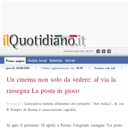
Notizie locali
Rubriche
Servizi
Prima pagina
giovedì 06/08/2026
10:09
Lavora con noi
| Ultimo aggiornamento ore
|
|
Un cinema non solo da vedere: al via la
rassegna La posta in gioco
Fermo
|
". Liniziativa rientra allinterno del progetto "Ars ludica", di cui
Il Tempio di Kurna è associazione capofila
Si apre il prossimo 18 aprile a Fermo l'originale rassegna "La posta