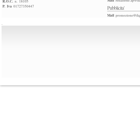
Mail
redazione.ap@ilq
R.O.C.
n. 18105
P. Iva
01727350447
Pubblicita'
Mail
promozione@ilqu
.