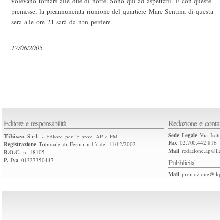
volevano tornare alle due di notte. Sono qui ad aspettarli. E con queste
premesse, la preannunciata riunione del quartiere Mare Sentina di questa
sera alle ore 21 sarà da non perdere.
17/06/2005
Editore e responsabilità
Redazione e contat
Tibisco S.r.l.
Sede Legale
Via Isch
- Editore per le prov. AP e FM
Fax
02.700.442.816
Registrazione
Tribunale di Fermo n.13 del 11/12/2002
Mail
redazione.ap@ilq
R.O.C.
n. 18105
P. Iva
01727350447
Pubblicita'
Mail
promozione@ilqu
.