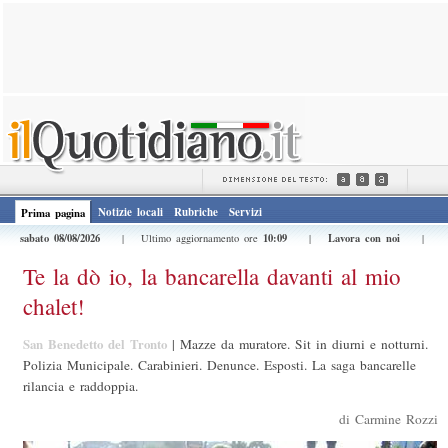
Notizie locali
Rubriche
Servizi
Prima pagina
sabato 08/08/2026
10:09
Lavora con noi
| Ultimo aggiornamento ore
|
|
Te la dò io, la bancarella davanti al mio
chalet!
San Benedetto del Tronto
|
Mazze da muratore. Sit in diurni e notturni.
Polizia Municipale. Carabinieri. Denunce. Esposti. La saga bancarelle
rilancia e raddoppia.
di Carmine Rozzi