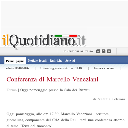
Notizie locali
Rubriche
Servizi
Prima pagina
sabato 08/08/2026
10:09
Lavora con noi
| Ultimo aggiornamento ore
|
|
Conferenza di Marcello Veneziani
Fermo
|
Oggi pomeriggio presso la Sala dei Ritratti
di Stefania Ceteroni
Oggi pomeriggio, alle ore 17.30, Marcello Veneziani - scrittore,
giornalista, componente del CdA della Rai - terrà una conferenza attorno
al tema "Terra del tramonto".