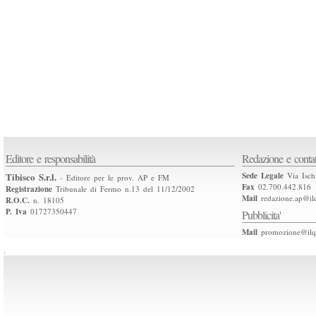
Editore e responsabilità
Redazione e contat
Tibisco S.r.l.
Sede Legale
Via Isch
- Editore per le prov. AP e FM
Fax
02.700.442.816
Registrazione
Tribunale di Fermo n.13 del 11/12/2002
Mail
redazione.ap@ilq
R.O.C.
n. 18105
P. Iva
01727350447
Pubblicita'
Mail
promozione@ilqu
.