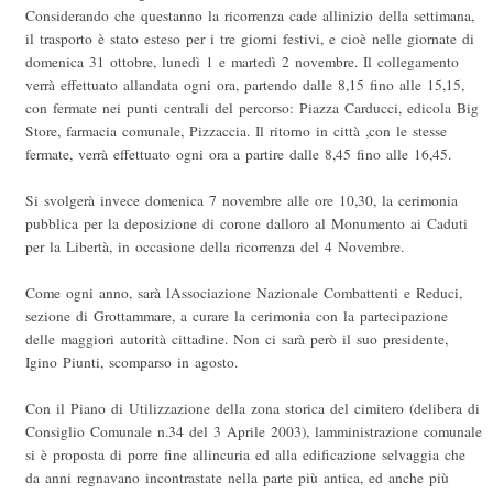
Considerando che questanno la ricorrenza cade allinizio della settimana,
il trasporto è stato esteso per i tre giorni festivi, e cioè nelle giornate di
domenica 31 ottobre, lunedì 1 e martedì 2 novembre. Il collegamento
verrà effettuato allandata ogni ora, partendo dalle 8,15 fino alle 15,15,
con fermate nei punti centrali del percorso: Piazza Carducci, edicola Big
Store, farmacia comunale, Pizzaccia. Il ritorno in città ,con le stesse
fermate, verrà effettuato ogni ora a partire dalle 8,45 fino alle 16,45.
Si svolgerà invece domenica 7 novembre alle ore 10,30, la cerimonia
pubblica per la deposizione di corone dalloro al Monumento ai Caduti
per la Libertà, in occasione della ricorrenza del 4 Novembre.
Come ogni anno, sarà lAssociazione Nazionale Combattenti e Reduci,
sezione di Grottammare, a curare la cerimonia con la partecipazione
delle maggiori autorità cittadine. Non ci sarà però il suo presidente,
Igino Piunti, scomparso in agosto.
Con il Piano di Utilizzazione della zona storica del cimitero (delibera di
Consiglio Comunale n.34 del 3 Aprile 2003), lamministrazione comunale
si è proposta di porre fine allincuria ed alla edificazione selvaggia che
da anni regnavano incontrastate nella parte più antica, ed anche più