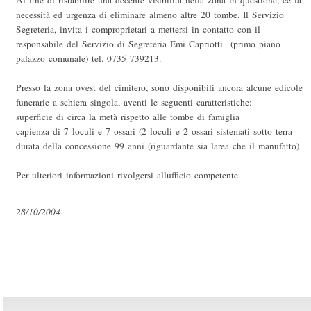
Al fine di ristabilire una decente visibilità nella zona in questione, cè la
necessità ed urgenza di eliminare almeno altre 20 tombe. Il Servizio
Segreteria, invita i comproprietari a mettersi in contatto con il
responsabile del Servizio di Segreteria Emi Capriotti (primo piano
palazzo comunale) tel. 0735 739213.
Presso la zona ovest del cimitero, sono disponibili ancora alcune edicole
funerarie a schiera singola, aventi le seguenti caratteristiche:
superficie di circa la metà rispetto alle tombe di famiglia
capienza di 7 loculi e 7 ossari (2 loculi e 2 ossari sistemati sotto terra
durata della concessione 99 anni (riguardante sia larea che il manufatto)
Per ulteriori informazioni rivolgersi allufficio competente.
28/10/2004