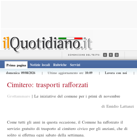
Notizie locali
Rubriche
Servizi
Prima pagina
domenica 09/08/2026
10:09
Lavora con noi
| Ultimo aggiornamento ore
|
Cimitero: trasporti rafforzati
Grottammare
|
Le iniziative del comune per i primi di novembre
di Emidio Lattanzi
Come tutti gli anni in questa occasione, il Comune ha rafforzato il
servizio gratuito di trasporto al cimitero civico per gli anziani, che di
solito si effettua ogni sabato della settimana.