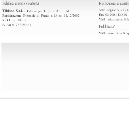
Editore e responsabilità
Redazione e contat
Tibisco S.r.l.
Sede Legale
Via Isch
- Editore per le prov. AP e FM
Fax
02.700.442.816
Registrazione
Tribunale di Fermo n.13 del 11/12/2002
Mail
redazione.ap@ilq
R.O.C.
n. 18105
P. Iva
01727350447
Pubblicita'
Mail
promozione@ilqu
.