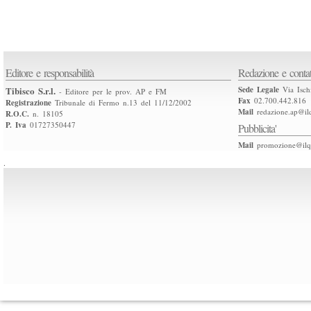
Editore e responsabilità
Redazione e contat
Tibisco S.r.l.
Sede Legale
Via Isch
- Editore per le prov. AP e FM
Fax
02.700.442.816
Registrazione
Tribunale di Fermo n.13 del 11/12/2002
Mail
redazione.ap@ilq
R.O.C.
n. 18105
P. Iva
01727350447
Pubblicita'
Mail
promozione@ilqu
.