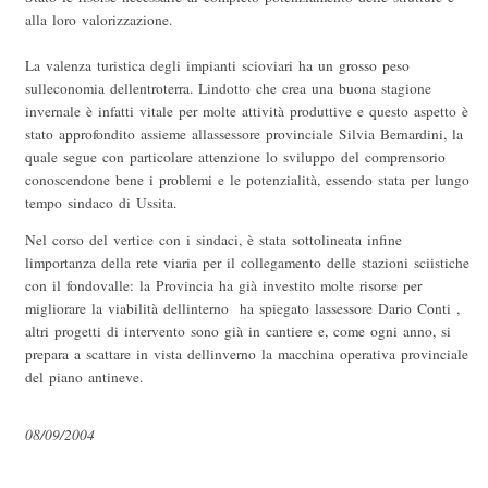
alla loro valorizzazione.
La valenza turistica degli impianti scioviari ha un grosso peso
sulleconomia dellentroterra. Lindotto che crea una buona stagione
invernale è infatti vitale per molte attività produttive e questo aspetto è
stato approfondito assieme allassessore provinciale Silvia Bernardini, la
quale segue con particolare attenzione lo sviluppo del comprensorio
conoscendone bene i problemi e le potenzialità, essendo stata per lungo
tempo sindaco di Ussita.
Nel corso del vertice con i sindaci, è stata sottolineata infine
limportanza della rete viaria per il collegamento delle stazioni sciistiche
con il fondovalle: la Provincia ha già investito molte risorse per
migliorare la viabilità dellinterno  ha spiegato lassessore Dario Conti ,
altri progetti di intervento sono già in cantiere e, come ogni anno, si
prepara a scattare in vista dellinverno la macchina operativa provinciale
del piano antineve.
08/09/2004