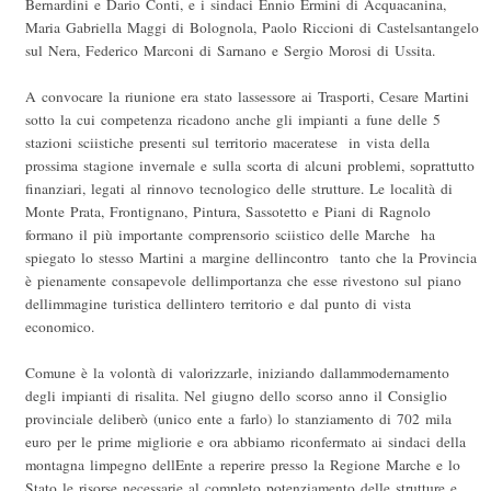
Bernardini e Dario Conti, e i sindaci Ennio Ermini di Acquacanina,
Maria Gabriella Maggi di Bolognola, Paolo Riccioni di Castelsantangelo
sul Nera, Federico Marconi di Sarnano e Sergio Morosi di Ussita.
A convocare la riunione era stato lassessore ai Trasporti, Cesare Martini 
sotto la cui competenza ricadono anche gli impianti a fune delle 5
stazioni sciistiche presenti sul territorio maceratese  in vista della
prossima stagione invernale e sulla scorta di alcuni problemi, soprattutto
finanziari, legati al rinnovo tecnologico delle strutture. Le località di
Monte Prata, Frontignano, Pintura, Sassotetto e Piani di Ragnolo
formano il più importante comprensorio sciistico delle Marche  ha
spiegato lo stesso Martini a margine dellincontro  tanto che la Provincia
è pienamente consapevole dellimportanza che esse rivestono sul piano
dellimmagine turistica dellintero territorio e dal punto di vista
economico.
Comune è la volontà di valorizzarle, iniziando dallammodernamento
degli impianti di risalita. Nel giugno dello scorso anno il Consiglio
provinciale deliberò (unico ente a farlo) lo stanziamento di 702 mila
euro per le prime migliorie e ora abbiamo riconfermato ai sindaci della
montagna limpegno dellEnte a reperire presso la Regione Marche e lo
Stato le risorse necessarie al completo potenziamento delle strutture e