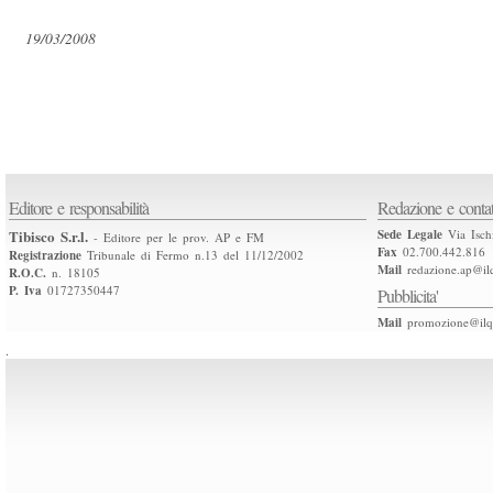
19/03/2008
Editore e responsabilità
Redazione e contat
Tibisco S.r.l.
Sede Legale
Via Isch
- Editore per le prov. AP e FM
Fax
02.700.442.816
Registrazione
Tribunale di Fermo n.13 del 11/12/2002
Mail
redazione.ap@ilq
R.O.C.
n. 18105
P. Iva
01727350447
Pubblicita'
Mail
promozione@ilqu
.