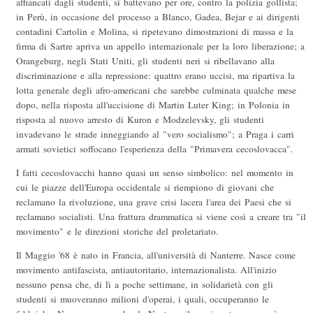
affiancati dagli studenti, si battevano per ore, contro la polizia gollista;
in Perù, in occasione del processo a Blanco, Gadea, Bejar e ai dirigenti
contadini Cartolin e Molina, si ripetevano dimostrazioni di massa e la
firma di Sartre apriva un appello internazionale per la loro liberazione; a
Orangeburg, negli Stati Uniti, gli studenti neri si ribellavano alla
discriminazione e alla repressione: quattro erano uccisi, ma ripartiva la
lotta generale degli afro-americani che sarebbe culminata qualche mese
dopo, nella risposta all'uccisione di Martin Luter King; in Polonia in
risposta al nuovo arresto di Kuron e Modzelevsky, gli studenti
invadevano le strade inneggiando al "vero socialismo"; a Praga i carri
armati sovietici soffocano l'esperienza della "Primavera cecoslovacca".
I fatti cecoslovacchi hanno quasi un senso simbolico: nel momento in
cui le piazze dell'Europa occidentale si riempiono di giovani che
reclamano la rivoluzione, una grave crisi lacera l'area dei Paesi che si
reclamano socialisti. Una frattura drammatica si viene così a creare tra "il
movimento" e le direzioni storiche del proletariato.
Il Maggio '68 è nato in Francia, all'università di Nanterre. Nasce come
movimento antifascista, antiautoritario, internazionalista. All'inizio
nessuno pensa che, di lì a poche settimane, in solidarietà con gli
studenti si muoveranno milioni d'operai, i quali, occuperanno le