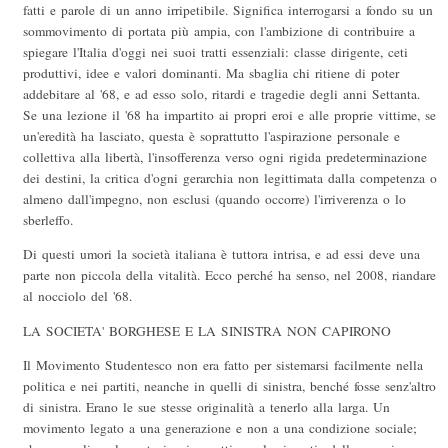
fatti e parole di un anno irripetibile. Significa interrogarsi a fondo su un
sommovimento di portata più ampia, con l'ambizione di contribuire a
spiegare l'Italia d'oggi nei suoi tratti essenziali: classe dirigente, ceti
produttivi, idee e valori dominanti. Ma sbaglia chi ritiene di poter
addebitare al '68, e ad esso solo, ritardi e tragedie degli anni Settanta.
Se una lezione il '68 ha impartito ai propri eroi e alle proprie vittime, se
un'eredità ha lasciato, questa è soprattutto l'aspirazione personale e
collettiva alla libertà, l'insofferenza verso ogni rigida predeterminazione
dei destini, la critica d'ogni gerarchia non legittimata dalla competenza o
almeno dall'impegno, non esclusi (quando occorre) l'irriverenza o lo
sberleffo.
Di questi umori la società italiana è tuttora intrisa, e ad essi deve una
parte non piccola della vitalità. Ecco perché ha senso, nel 2008, riandare
al nocciolo del '68.
LA SOCIETA' BORGHESE E LA SINISTRA NON CAPIRONO
Il Movimento Studentesco non era fatto per sistemarsi facilmente nella
politica e nei partiti, neanche in quelli di sinistra, benché fosse senz'altro
di sinistra. Erano le sue stesse originalità a tenerlo alla larga. Un
movimento legato a una generazione e non a una condizione sociale;