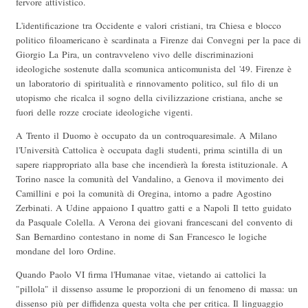
fervore attivistico.
L'identificazione tra Occidente e valori cristiani, tra Chiesa e blocco
politico filoamericano è scardinata a Firenze dai Convegni per la pace di
Giorgio La Pira, un contravveleno vivo delle discriminazioni
ideologiche sostenute dalla scomunica anticomunista del '49. Firenze è
un laboratorio di spiritualità e rinnovamento politico, sul filo di un
utopismo che ricalca il sogno della civilizzazione cristiana, anche se
fuori delle rozze crociate ideologiche vigenti.
A Trento il Duomo è occupato da un controquaresimale. A Milano
l'Università Cattolica è occupata dagli studenti, prima scintilla di un
sapere riappropriato alla base che incendierà la foresta istituzionale. A
Torino nasce la comunità del Vandalino, a Genova il movimento dei
Camillini e poi la comunità di Oregina, intorno a padre Agostino
Zerbinati. A Udine appaiono I quattro gatti e a Napoli Il tetto guidato
da Pasquale Colella. A Verona dei giovani francescani del convento di
San Bernardino contestano in nome di San Francesco le logiche
mondane del loro Ordine.
Quando Paolo VI firma l'Humanae vitae, vietando ai cattolici la
"pillola" il dissenso assume le proporzioni di un fenomeno di massa: un
dissenso più per diffidenza questa volta che per critica. Il linguaggio