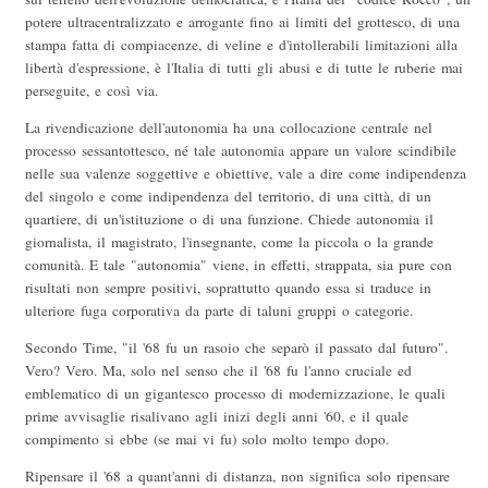
potere ultracentralizzato e arrogante fino ai limiti del grottesco, di una
stampa fatta di compiacenze, di veline e d'intollerabili limitazioni alla
libertà d'espressione, è l'Italia di tutti gli abusi e di tutte le ruberie mai
perseguite, e così via.
La rivendicazione dell'autonomia ha una collocazione centrale nel
processo sessantottesco, né tale autonomia appare un valore scindibile
nelle sua valenze soggettive e obiettive, vale a dire come indipendenza
del singolo e come indipendenza del territorio, di una città, di un
quartiere, di un'istituzione o di una funzione. Chiede autonomia il
giornalista, il magistrato, l'insegnante, come la piccola o la grande
comunità. E tale "autonomia" viene, in effetti, strappata, sia pure con
risultati non sempre positivi, soprattutto quando essa si traduce in
ulteriore fuga corporativa da parte di taluni gruppi o categorie.
Secondo Time, "il '68 fu un rasoio che separò il passato dal futuro".
Vero? Vero. Ma, solo nel senso che il '68 fu l'anno cruciale ed
emblematico di un gigantesco processo di modernizzazione, le quali
prime avvisaglie risalivano agli inizi degli anni '60, e il quale
compimento si ebbe (se mai vi fu) solo molto tempo dopo.
Ripensare il '68 a quant'anni di distanza, non significa solo ripensare