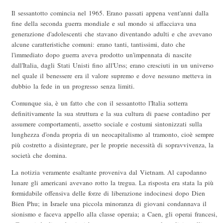
Il sessantotto comincia nel 1965. Erano passati appena vent'anni dalla
fine della seconda guerra mondiale e sul mondo si affacciava una
generazione d'adolescenti che stavano diventando adulti e che avevano
alcune caratteristiche comuni: erano tanti, tantissimi, dato che
l'immediato dopo guerra aveva prodotto un'impennata di nascite
dall'Italia, dagli Stati Unisti fino all'Urss; erano cresciuti in un universo
nel quale il benessere era il valore supremo e dove nessuno metteva in
dubbio la fede in un progresso senza limiti.
Comunque sia, è un fatto che con il sessantotto l'Italia sotterra
definitivamente la sua struttura e la sua cultura di paese contadino per
assumere comportamenti, assetto sociale e costumi sintonizzati sulla
lunghezza d'onda propria di un neocapitalismo al tramonto, cioè sempre
più costretto a disintegrare, per le proprie necessità di sopravvivenza, la
società che domina.
La notizia veramente esaltante proveniva dal Vietnam. Al capodanno
lunare gli americani avevano rotto la tregua. La risposta era stata la più
formidabile offensiva delle forze di liberazione indocinesi dopo Dien
Bien Phu; in Israele una piccola minoranza di giovani condannava il
sionismo e faceva appello alla classe operaia; a Caen, gli operai francesi,