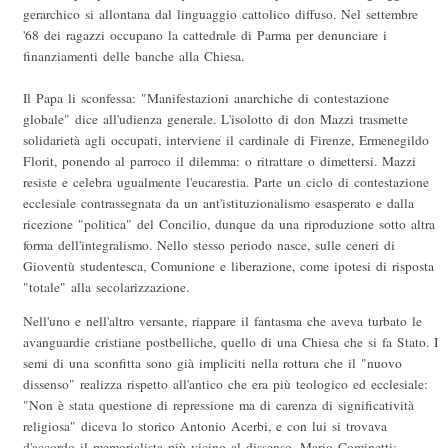
gerarchico si allontana dal linguaggio cattolico diffuso. Nel settembre
'68 dei ragazzi occupano la cattedrale di Parma per denunciare i
finanziamenti delle banche alla Chiesa.
Il Papa li sconfessa: "Manifestazioni anarchiche di contestazione
globale" dice all'udienza generale. L'isolotto di don Mazzi trasmette
solidarietà agli occupati, interviene il cardinale di Firenze, Ermenegildo
Florit, ponendo al parroco il dilemma: o ritrattare o dimettersi. Mazzi
resiste e celebra ugualmente l'eucarestia. Parte un ciclo di contestazione
ecclesiale contrassegnata da un ant'istituzionalismo esasperato e dalla
ricezione "politica" del Concilio, dunque da una riproduzione sotto altra
forma dell'integralismo. Nello stesso periodo nasce, sulle ceneri di
Gioventù studentesca, Comunione e liberazione, come ipotesi di risposta
"totale" alla secolarizzazione.
Nell'uno e nell'altro versante, riappare il fantasma che aveva turbato le
avanguardie cristiane postbelliche, quello di una Chiesa che si fa Stato. I
semi di una sconfitta sono già impliciti nella rottura che il "nuovo
dissenso" realizza rispetto all'antico che era più teologico ed ecclesiale:
"Non è stata questione di repressione ma di carenza di significatività
religiosa" diceva lo storico Antonio Acerbi, e con lui si trovava
d'accordo il memorialista più vicino al dissenso, Mario Cominetti: