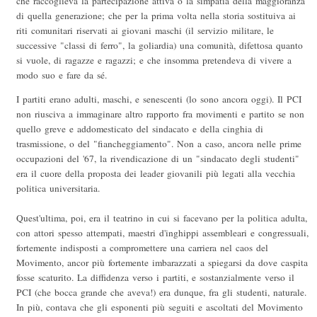
che raccoglieva la partecipazione attiva o la simpatia della maggioranza
di quella generazione; che per la prima volta nella storia sostituiva ai
riti comunitari riservati ai giovani maschi (il servizio militare, le
successive "classi di ferro", la goliardia) una comunità, difettosa quanto
si vuole, di ragazze e ragazzi; e che insomma pretendeva di vivere a
modo suo e fare da sé.
I partiti erano adulti, maschi, e senescenti (lo sono ancora oggi). Il PCI
non riusciva a immaginare altro rapporto fra movimenti e partito se non
quello greve e addomesticato del sindacato e della cinghia di
trasmissione, o del "fiancheggiamento". Non a caso, ancora nelle prime
occupazioni del '67, la rivendicazione di un "sindacato degli studenti"
era il cuore della proposta dei leader giovanili più legati alla vecchia
politica universitaria.
Quest'ultima, poi, era il teatrino in cui si facevano per la politica adulta,
con attori spesso attempati, maestri d'inghippi assembleari e congressuali,
fortemente indisposti a compromettere una carriera nel caos del
Movimento, ancor più fortemente imbarazzati a spiegarsi da dove caspita
fosse scaturito. La diffidenza verso i partiti, e sostanzialmente verso il
PCI (che bocca grande che aveva!) era dunque, fra gli studenti, naturale.
In più, contava che gli esponenti più seguiti e ascoltati del Movimento