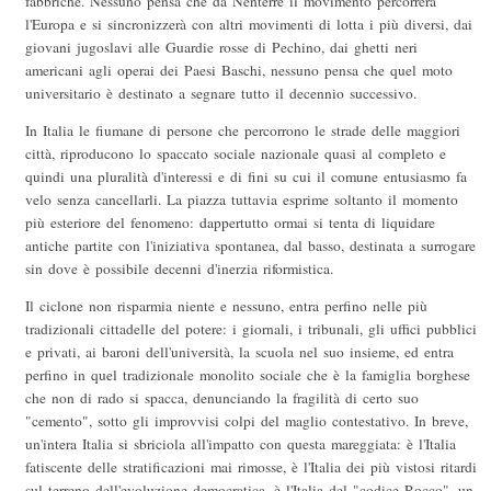
fabbriche. Nessuno pensa che da Nenterre il movimento percorrerà
l'Europa e si sincronizzerà con altri movimenti di lotta i più diversi, dai
giovani jugoslavi alle Guardie rosse di Pechino, dai ghetti neri
americani agli operai dei Paesi Baschi, nessuno pensa che quel moto
universitario è destinato a segnare tutto il decennio successivo.
In Italia le fiumane di persone che percorrono le strade delle maggiori
città, riproducono lo spaccato sociale nazionale quasi al completo e
quindi una pluralità d'interessi e di fini su cui il comune entusiasmo fa
velo senza cancellarli. La piazza tuttavia esprime soltanto il momento
più esteriore del fenomeno: dappertutto ormai si tenta di liquidare
antiche partite con l'iniziativa spontanea, dal basso, destinata a surrogare
sin dove è possibile decenni d'inerzia riformistica.
Il ciclone non risparmia niente e nessuno, entra perfino nelle più
tradizionali cittadelle del potere: i giornali, i tribunali, gli uffici pubblici
e privati, ai baroni dell'università, la scuola nel suo insieme, ed entra
perfino in quel tradizionale monolito sociale che è la famiglia borghese
che non di rado si spacca, denunciando la fragilità di certo suo
"cemento", sotto gli improvvisi colpi del maglio contestativo. In breve,
un'intera Italia si sbriciola all'impatto con questa mareggiata: è l'Italia
fatiscente delle stratificazioni mai rimosse, è l'Italia dei più vistosi ritardi
sul terreno dell'evoluzione democratica, è l'Italia del "codice Rocco", un