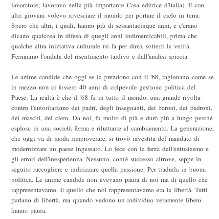
lavoratore; lavoravo nella più importante Casa editrice d'Italia). E con
altri giovani volevo rovesciare il mondo per portare il cielo in terra.
Spero che altri, i quali, hanno più di sessantacinque anni, e c'erano
dicano qualcosa in difesa di quegli anni indimenticabili, prima che
qualche altra iniziativa culturale (si fa per dire), sotterri la verità.
Fermiamo l'ondata del risentimento tardivo e dall'analisi spiccia.
Le anime candide che oggi se la prendono con il '68, ragionano come se
in mezzo non ci fossero 40 anni di colpevole gestione politica del
Paese. La realtà è che il '68 fu in tutto il mondo, una grande rivolta
contro l'autoritarismo dei padri, degli insegnanti, dei baroni, dei padroni,
dei maschi, del clero. Da noi, fu molto di più e durò più a lungo perché
esplose in una società ferma e riluttante al cambiamento. La generazione,
che oggi va di moda rimproverare, si trovò investita del mandato di
modernizzare un paese ingessato. Lo fece con la forza dell'entusiasmo e
gli errori dell'inesperienza. Nessuno, com'è successo altrove, seppe in
seguito raccogliere e indirizzare quella passione. Per tradurla in buona
politica. Le anime candide non avevano paura di noi ma di quello che
rappresentavamo. E quello che noi rappresentavamo era la libertà. Tutti
parlano di libertà, ma quando vedono un individuo veramente libero
hanno paura.