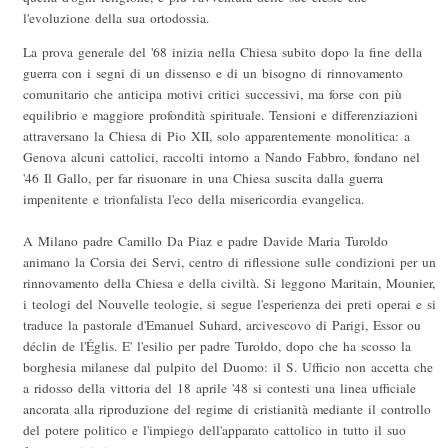
l'evoluzione della sua ortodossia.
La prova generale del '68 inizia nella Chiesa subito dopo la fine della
guerra con i segni di un dissenso e di un bisogno di rinnovamento
comunitario che anticipa motivi critici successivi, ma forse con più
equilibrio e maggiore profondità spirituale. Tensioni e differenziazioni
attraversano la Chiesa di Pio XII, solo apparentemente monolitica: a
Genova alcuni cattolici, raccolti intorno a Nando Fabbro, fondano nel
'46 Il Gallo, per far risuonare in una Chiesa suscita dalla guerra
impenitente e trionfalista l'eco della misericordia evangelica.
A Milano padre Camillo Da Piaz e padre Davide Maria Turoldo
animano la Corsia dei Servi, centro di riflessione sulle condizioni per un
rinnovamento della Chiesa e della civiltà. Si leggono Maritain, Mounier,
i teologi del Nouvelle teologie, si segue l'esperienza dei preti operai e si
traduce la pastorale d'Emanuel Suhard, arcivescovo di Parigi, Essor ou
déclin de l'Églis. E' l'esilio per padre Turoldo, dopo che ha scosso la
borghesia milanese dal pulpito del Duomo: il S. Ufficio non accetta che
a ridosso della vittoria del 18 aprile '48 si contesti una linea ufficiale
ancorata alla riproduzione del regime di cristianità mediante il controllo
del potere politico e l'impiego dell'apparato cattolico in tutto il suo