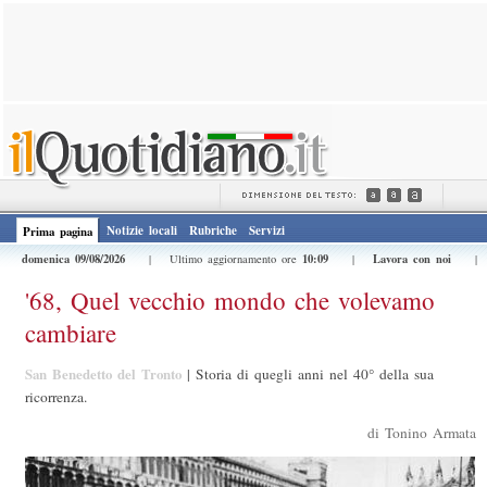
Notizie locali
Rubriche
Servizi
Prima pagina
domenica 09/08/2026
10:09
Lavora con noi
| Ultimo aggiornamento ore
|
'68, Quel vecchio mondo che volevamo
cambiare
San Benedetto del Tronto
|
Storia di quegli anni nel 40° della sua
ricorrenza.
di Tonino Armata