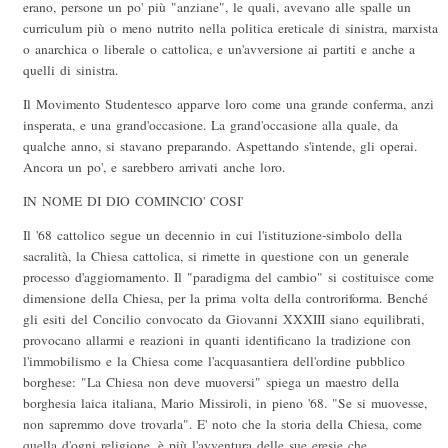
erano, persone un po' più "anziane", le quali, avevano alle spalle un
curriculum più o meno nutrito nella politica ereticale di sinistra, marxista
o anarchica o liberale o cattolica, e un'avversione ai partiti e anche a
quelli di sinistra.
Il Movimento Studentesco apparve loro come una grande conferma, anzi
insperata, e una grand'occasione. La grand'occasione alla quale, da
qualche anno, si stavano preparando. Aspettando s'intende, gli operai.
Ancora un po', e sarebbero arrivati anche loro.
IN NOME DI DIO COMINCIO' COSI'
Il '68 cattolico segue un decennio in cui l'istituzione-simbolo della
sacralità, la Chiesa cattolica, si rimette in questione con un generale
processo d'aggiornamento. Il "paradigma del cambio" si costituisce come
dimensione della Chiesa, per la prima volta della controriforma. Benché
gli esiti del Concilio convocato da Giovanni XXXIII siano equilibrati,
provocano allarmi e reazioni in quanti identificano la tradizione con
l'immobilismo e la Chiesa come l'acquasantiera dell'ordine pubblico
borghese: "La Chiesa non deve muoversi" spiega un maestro della
borghesia laica italiana, Mario Missiroli, in pieno '68. "Se si muovesse,
non sapremmo dove trovarla". E' noto che la storia della Chiesa, come
quella d'ogni religione, è più l'avventura delle sue eresie che