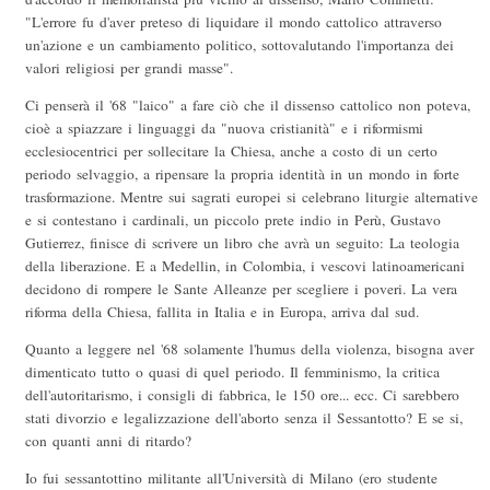
"L'errore fu d'aver preteso di liquidare il mondo cattolico attraverso
un'azione e un cambiamento politico, sottovalutando l'importanza dei
valori religiosi per grandi masse".
Ci penserà il '68 "laico" a fare ciò che il dissenso cattolico non poteva,
cioè a spiazzare i linguaggi da "nuova cristianità" e i riformismi
ecclesiocentrici per sollecitare la Chiesa, anche a costo di un certo
periodo selvaggio, a ripensare la propria identità in un mondo in forte
trasformazione. Mentre sui sagrati europei si celebrano liturgie alternative
e si contestano i cardinali, un piccolo prete indio in Perù, Gustavo
Gutierrez, finisce di scrivere un libro che avrà un seguito: La teologia
della liberazione. E a Medellin, in Colombia, i vescovi latinoamericani
decidono di rompere le Sante Alleanze per scegliere i poveri. La vera
riforma della Chiesa, fallita in Italia e in Europa, arriva dal sud.
Quanto a leggere nel '68 solamente l'humus della violenza, bisogna aver
dimenticato tutto o quasi di quel periodo. Il femminismo, la critica
dell'autoritarismo, i consigli di fabbrica, le 150 ore... ecc. Ci sarebbero
stati divorzio e legalizzazione dell'aborto senza il Sessantotto? E se si,
con quanti anni di ritardo?
Io fui sessantottino militante all'Università di Milano (ero studente