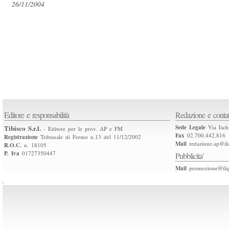
26/11/2004
Editore e responsabilità
Redazione e contat
Tibisco S.r.l.
Sede Legale
Via Isch
- Editore per le prov. AP e FM
Fax
02.700.442.816
Registrazione
Tribunale di Fermo n.13 del 11/12/2002
Mail
redazione.ap@ilq
R.O.C.
n. 18105
P. Iva
01727350447
Pubblicita'
Mail
promozione@ilqu
.