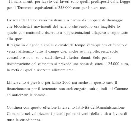
I finanziamenti per lavvio dei lavori sono quelli predisposti dalla Legge
per il Terremoto equivalenti a 258.000 euro per lintera area.
La zona del Parco verrà risistemata a partire da unopera di drenaggio
che bloccherà i movimenti del terreno che rendono ora inagibile lo
spazio con mattonelle riservato a rappresentazioni allaperto e soprattutto
allo sport.
Il taglio in diagonale che si è creato da tempo verrà quindi eliminato e
verrà risistemato tutto il campo che, anche se inagibile, resta sotto
controllo e non sono stati rilevati ulteriori danni. Solo per la
risistemazione del campetto si prevede una spesa di circa 125.000 euro,
la metà di quella riservata allintera area.
Lintervento è previsto per lanno 2005 ma anche in questo caso il
finanziamento per il terremoto non sarà erogato, sarà quindi il Comune
ad anticipare la somma.
Continua con questo ulteriore intervento lattività dellAmministrazione
Comunale nel valorizzare i piccoli polmoni verdi della città a favore di
tutta la cittadinanza.