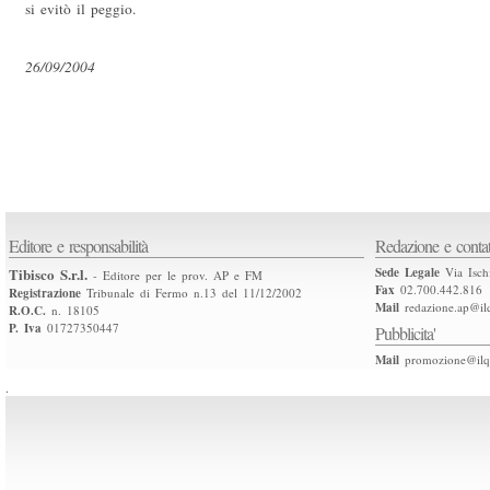
si evitò il peggio.
26/09/2004
Editore e responsabilità
Redazione e contat
Tibisco S.r.l.
Sede Legale
Via Isch
- Editore per le prov. AP e FM
Fax
02.700.442.816
Registrazione
Tribunale di Fermo n.13 del 11/12/2002
Mail
redazione.ap@ilq
R.O.C.
n. 18105
P. Iva
01727350447
Pubblicita'
Mail
promozione@ilqu
.