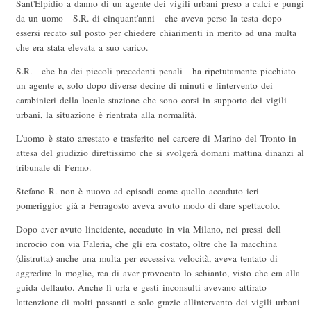
Sant'Elpidio a danno di un agente dei vigili urbani preso a calci e pungi
da un uomo - S.R. di cinquant'anni - che aveva perso la testa dopo
essersi recato sul posto per chiedere chiarimenti in merito ad una multa
che era stata elevata a suo carico.
S.R. - che ha dei piccoli precedenti penali - ha ripetutamente picchiato
un agente e, solo dopo diverse decine di minuti e lintervento dei
carabinieri della locale stazione che sono corsi in supporto dei vigili
urbani, la situazione è rientrata alla normalità.
L'uomo è stato arrestato e trasferito nel carcere di Marino del Tronto in
attesa del giudizio direttissimo che si svolgerà domani mattina dinanzi al
tribunale di Fermo.
Stefano R. non è nuovo ad episodi come quello accaduto ieri
pomeriggio: già a Ferragosto aveva avuto modo di dare spettacolo.
Dopo aver avuto lincidente, accaduto in via Milano, nei pressi dell
incrocio con via Faleria, che gli era costato, oltre che la macchina
(distrutta) anche una multa per eccessiva velocità, aveva tentato di
aggredire la moglie, rea di aver provocato lo schianto, visto che era alla
guida dellauto. Anche lì urla e gesti inconsulti avevano attirato
lattenzione di molti passanti e solo grazie allintervento dei vigili urbani