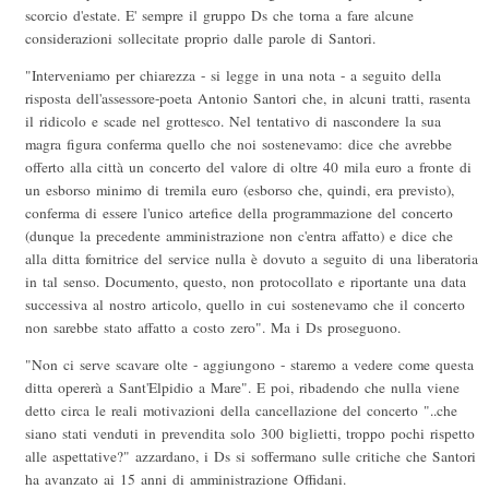
scorcio d'estate. E' sempre il gruppo Ds che torna a fare alcune
considerazioni sollecitate proprio dalle parole di Santori.
"Interveniamo per chiarezza - si legge in una nota - a seguito della
risposta dell'assessore-poeta Antonio Santori che, in alcuni tratti, rasenta
il ridicolo e scade nel grottesco. Nel tentativo di nascondere la sua
magra figura conferma quello che noi sostenevamo: dice che avrebbe
offerto alla città un concerto del valore di oltre 40 mila euro a fronte di
un esborso minimo di tremila euro (esborso che, quindi, era previsto),
conferma di essere l'unico artefice della programmazione del concerto
(dunque la precedente amministrazione non c'entra affatto) e dice che
alla ditta fornitrice del service nulla è dovuto a seguito di una liberatoria
in tal senso. Documento, questo, non protocollato e riportante una data
successiva al nostro articolo, quello in cui sostenevamo che il concerto
non sarebbe stato affatto a costo zero". Ma i Ds proseguono.
"Non ci serve scavare olte - aggiungono - staremo a vedere come questa
ditta opererà a Sant'Elpidio a Mare". E poi, ribadendo che nulla viene
detto circa le reali motivazioni della cancellazione del concerto "..che
siano stati venduti in prevendita solo 300 biglietti, troppo pochi rispetto
alle aspettative?" azzardano, i Ds si soffermano sulle critiche che Santori
ha avanzato ai 15 anni di amministrazione Offidani.