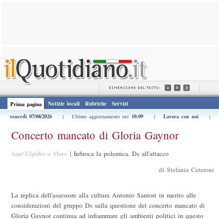
Notizie locali
Rubriche
Servizi
Prima pagina
venerdì 07/08/2026
10:09
Lavora con noi
| Ultimo aggiornamento ore
|
|
Concerto mancato di Gloria Gaynor
Sant'Elpidio a Mare
|
Infuoca la polemica. Ds all'attacco
di Stefania Ceteroni
La replica dell'assessore alla cultura Antonio Santori in merito alle
considerazioni del gruppo Ds sulla questione del concerto mancato di
Gloria Gaynor continua ad infiammare gli ambienti politici in questo