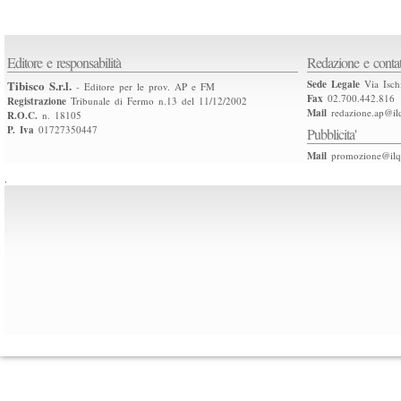
Editore e responsabilità
Redazione e contat
Tibisco S.r.l.
Sede Legale
Via Isch
- Editore per le prov. AP e FM
Fax
02.700.442.816
Registrazione
Tribunale di Fermo n.13 del 11/12/2002
Mail
redazione.ap@ilq
R.O.C.
n. 18105
P. Iva
01727350447
Pubblicita'
Mail
promozione@ilqu
.