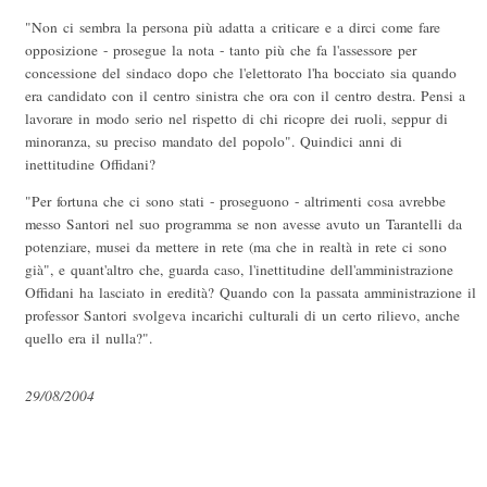
"Non ci sembra la persona più adatta a criticare e a dirci come fare
opposizione - prosegue la nota - tanto più che fa l'assessore per
concessione del sindaco dopo che l'elettorato l'ha bocciato sia quando
era candidato con il centro sinistra che ora con il centro destra. Pensi a
lavorare in modo serio nel rispetto di chi ricopre dei ruoli, seppur di
minoranza, su preciso mandato del popolo". Quindici anni di
inettitudine Offidani?
"Per fortuna che ci sono stati - proseguono - altrimenti cosa avrebbe
messo Santori nel suo programma se non avesse avuto un Tarantelli da
potenziare, musei da mettere in rete (ma che in realtà in rete ci sono
già", e quant'altro che, guarda caso, l'inettitudine dell'amministrazione
Offidani ha lasciato in eredità? Quando con la passata amministrazione il
professor Santori svolgeva incarichi culturali di un certo rilievo, anche
quello era il nulla?".
29/08/2004