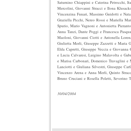
Saturnino Chiappini e Caterina Petrocchi, It
Mercolini, Giovanni Stracci e Ilona Klusack
Vincenzina Funari, Massimo Guidotti e Natal
Graziella Picchi, Nereo Rossi e Mariella Ma
Spurio, Mario Vagnoni e Antonietta Pieranto
Anna Tanzi, Dante Poggi e Francesca Pasqua
Maoloni, Giovanni Ciotti e Antonella Lore
Giulietta Merli, Giuseppe Zazzetti e Maria G
Elda Capretti, Giuseppe Veccia e Giovanna C
e Lucia Calvaresi, Luigino Malavolta e Gab
e Marisa Carbonari, Domenico Travaglini e 
Lanciotti e Giuliana Silvestri, Giuseppe Ca
Vincenzo Arena e Anna Merli, Quinto Stracc
Bruno Cruciani e Rosella Poletti, Severino 
30/04/2004