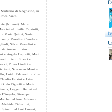
D
 Santuario di S.Agostino, in
Croce Santa.
ante (60 anni): Mario
ancini ed Emilia Capriotti,
i e Maria Quinzi, Sante
0 anni): Rosolino Camela e
Un
liardi, Silvio Mercolini e
odata Armandi, Primo
ani e Angela Capriotti, Mario
onti, Pietro Stracci e
racci, Primo Giudici e
cciarri, Nazzareno Massi e
ello, Guido Talamonti e Rosa
Claudio Fazzini e Crise
, Guido Pignotti e Maria
ancia, Luggero Butteri ed
na D'Angelo, Giuseppe
 Marchei ed Irma Antonacci.
 Adelaide Ciabattoni,
 Spinelli ed Emi Croceri,