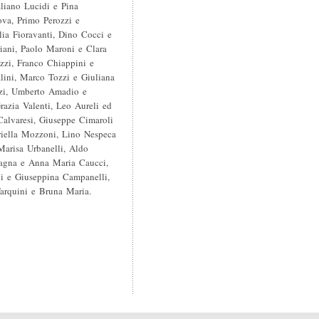
aliano Lucidi e Pina
ova, Primo Perozzi e
ia Fioravanti, Dino Cocci e
riani, Paolo Maroni e Clara
zzi, Franco Chiappini e
lini, Marco Tozzi e Giuliana
nzi, Umberto Amadio e
razia Valenti, Leo Aureli ed
alvaresi, Giuseppe Cimaroli
riella Mozzoni, Lino Nespeca
Marisa Urbanelli, Aldo
rfagna e Anna Maria Caucci,
i e Giuseppina Campanelli,
Tarquini e Bruna Maria.