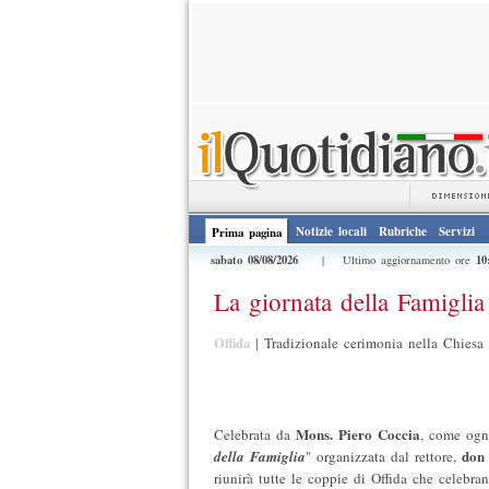
Notizie locali
Rubriche
Servizi
Prima pagina
sabato 08/08/2026
10
| Ultimo aggiornamento ore
La giornata della Famiglia
Offida
|
Tradizionale cerimonia nella Chiesa
Mons. Piero Coccia
Celebrata da
, come ogn
don
della Famiglia
" organizzata dal rettore,
riunirà tutte le coppie di Offida che celebra