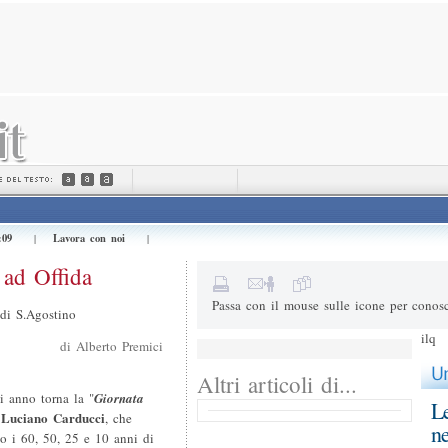
Invialo a (e-mail) *
Il tuo nome *
Messaggio
:09
Lavora con noi
|
|
5+2=
Risultato della somma
 ad Offida
Passa con il mouse sulle icone per conosc
 di S.Agostino
ilq
di Alberto Premici
Altri articoli di...
i anno torna la "
Giornata
Le
 Luciano Carducci
, che
ne
no i 60, 50, 25 e 10 anni di