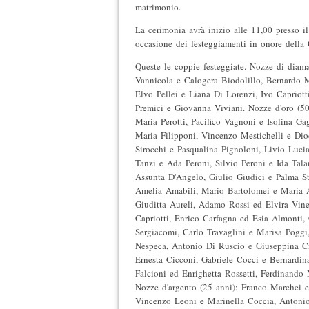
matrimonio.
La cerimonia avrà inizio alle 11,00 presso il
occasione dei festeggiamenti in onore della 
Queste le coppie festeggiate. Nozze di diam
Vannicola e Calogera Biodolillo, Bernardo M
Elvo Pellei e Liana Di Lorenzi, Ivo Capriott
Premici e Giovanna Viviani. Nozze d'oro (5
Maria Perotti, Pacifico Vagnoni e Isolina Gag
Maria Filipponi, Vincenzo Mestichelli e Di
Sirocchi e Pasqualina Pignoloni, Livio Luci
Tanzi e Ada Peroni, Silvio Peroni e Ida Talam
Assunta D'Angelo, Giulio Giudici e Palma St
Amelia Amabili, Mario Bartolomei e Maria A
Giuditta Aureli, Adamo Rossi ed Elvira Vin
Capriotti, Enrico Carfagna ed Esia Almonti, 
Sergiacomi, Carlo Travaglini e Marisa Poggi
Nespeca, Antonio Di Ruscio e Giuseppina Ci
Ernesta Cicconi, Gabriele Cocci e Bernardi
Falcioni ed Enrighetta Rossetti, Ferdinando
Nozze d'argento (25 anni): Franco Marchei e
Vincenzo Leoni e Marinella Coccia, Antonio