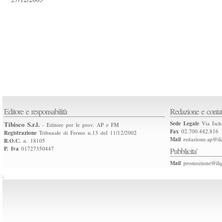
Editore e responsabilità
Redazione e contat
Tibisco S.r.l.
Sede Legale
Via Isch
- Editore per le prov. AP e FM
Fax
02.700.442.816
Registrazione
Tribunale di Fermo n.13 del 11/12/2002
Mail
redazione.ap@ilq
R.O.C.
n. 18105
P. Iva
01727350447
Pubblicita'
Mail
promozione@ilqu
.