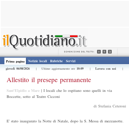
Notizie locali
Rubriche
Servizi
Prima pagina
giovedì 06/08/2026
10:09
Lavora con noi
| Ultimo aggiornamento ore
|
|
Allestito il presepe permanente
Sant'Elpidio a Mare
|
I locali che lo ospitano sono quelli in via
Boccette, sotto al Teatro Cicconi
di Stefania Ceteroni
E' stato inaugurato la Notte di Natale, dopo la S. Messa di mezzanotte.