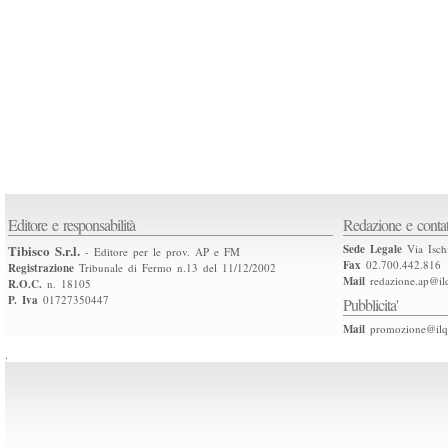
Editore e responsabilità
Redazione e contat
Tibisco S.r.l.
Sede Legale
Via Isch
- Editore per le prov. AP e FM
Fax
02.700.442.816
Registrazione
Tribunale di Fermo n.13 del 11/12/2002
Mail
redazione.ap@ilq
R.O.C.
n. 18105
P. Iva
01727350447
Pubblicita'
Mail
promozione@ilqu
.