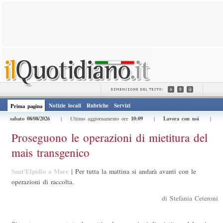
Notizie locali
Rubriche
Servizi
Prima pagina
sabato 08/08/2026
10:09
Lavora con noi
| Ultimo aggiornamento ore
|
|
Proseguono le operazioni di mietitura del
mais transgenico
Sant'Elpidio a Mare
|
Per tutta la mattina si andarà avanti con le
operazioni di raccolta.
di Stefania Ceteroni