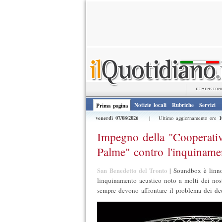
Notizie locali
Rubriche
Servizi
Prima pagina
venerdì 07/08/2026
1
| Ultimo aggiornamento ore
Impegno della "Cooperativ
Palme" contro l'inquiname
San Benedetto del Tronto
|
Soundbox è linno
linquinamento acustico noto a molti dei nostr
sempre devono affrontare il problema dei dec