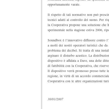
opportunamente varate.
Il rispetto di tali normative non può prescin
tecnici adatti al controllo del suono. Per ri
la Cooperativa propone una soluzione che h
sperimentale nella stagione estiva 2006, ripo
Soundbox è l’innovativo diffusore contro l
a molti dei nostri operatori turistici che da
problema dei decibel. Si tratta di una instal
arginare il disturbo acustico. La distribuzi
dispositivo è affidata a Dave, una delle dit
di fattibilità con la Cooperativa, che riserver
Il dispositivo verrà promosso presso tutte le 
regione, in virtù di un accordo commerciale
Cooperativa con le altre organizzazioni turis
30/01/2007