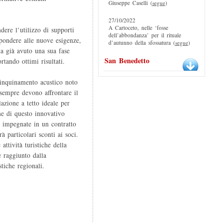
Giuseppe Caselli (
segue
)
27/10/2022
A Cartoceto, nelle ‘fosse
dere l’utilizzo di supporti
dell’abbondanza’ per il rituale
spondere alle nuove esigenze,
d’autunno della sfossatura (
segue
)
a già avuto una sua fase
San Benedetto
rtando ottimi risultati.
’inquinamento acustico noto
 sempre devono affrontare il
lazione a tetto ideale per
one di questo innovativo
te impegnate in un contratto
à particolari sconti ai soci.
attività turistiche della
 raggiunto dalla
tiche regionali.