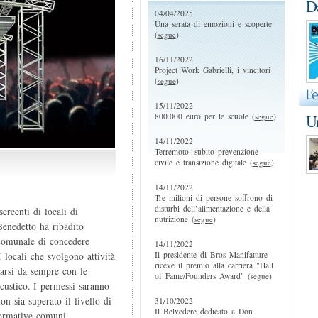
D
04/04/2025
Una serata di emozioni e scoperte
(
segue
)
16/11/2022
Project Work Gabrielli, i vincitori
(
segue
)
15/11/2022
800.000 euro per le scuole (
segue
)
Un
14/11/2022
Terremoto: subito prevenzione
civile e transizione digitale (
segue
)
14/11/2022
Tre milioni di persone soffrono di
disturbi dell’alimentazione e della
ercenti di locali di
nutrizione (
segue
)
Benedetto ha ribadito
 comunale di concedere
14/11/2022
Il presidente di Bros Manifatture
I locali che svolgono attività
riceve il premio alla carriera "Hall
rarsi da sempre con le
of Fame/Founders Award" (
segue
)
custico. I permessi saranno
n sia superato il livello di
31/10/2022
Il Belvedere dedicato a Don
 normative comuni