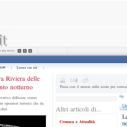
Invialo a (e-mail) *
Il tuo nome *
Messaggio
0:09
Lavora con noi
|
|
1+2=
Risultato della somma
a Riviera delle
nto notturno
Passa con il mouse sulle icone per conosc
ilq
vativo diffusore contro
i operatori turistici che da
Altri articoli di...
ibel.
Le
Cronaca e Attualità
ne