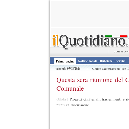
Notizie locali
Rubriche
Servizi
Prima pagina
venerdì 07/08/2026
1
| Ultimo aggiornamento ore
Questa sera riunione del C
Comunale
Offida
|
Progetti cimiteriali, trasferimenti e ri
punti in discussione.