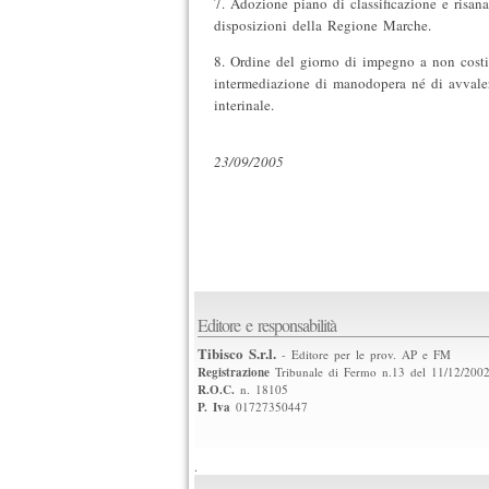
7. Adozione piano di classificazione e risan
disposizioni della Regione Marche.
8. Ordine del giorno di impegno a non costi
intermediazione di manodopera né di avvaler
interinale.
23/09/2005
Editore e responsabilità
Tibisco S.r.l.
- Editore per le prov. AP e FM
Registrazione
Tribunale di Fermo n.13 del 11/12/200
R.O.C.
n. 18105
P. Iva
01727350447
.