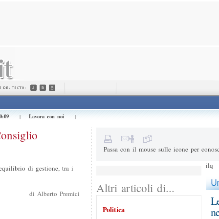
Invialo a (e-mail) *
Il tuo nome *
Messaggio
0:09
Lavora con noi
|
|
2+1=
Risultato della somma
onsiglio
Passa con il mouse sulle icone per conosc
ilq
equilibrio di gestione, tra i
Altri articoli di...
di Alberto Premici
Le
Politica
ne