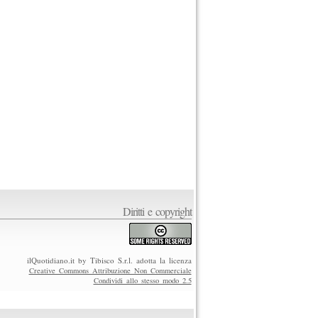
Diritti e copyright
ilQuotidiano.it by Tibisco S.r.l. adotta la licenza
Creative Commons Attribuzione Non Commerciale
Condividi allo stesso modo 2.5