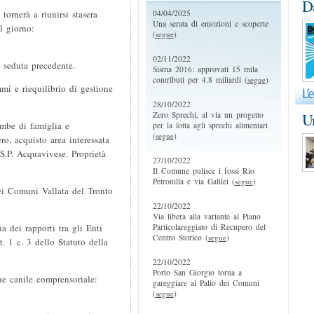
D
04/04/2025
ornerà a riunirsi stasera
Una serata di emozioni e scoperte
l giorno:
(
segue
)
02/11/2022
 seduta precedente.
Sisma 2016: approvati 15 mila
contributi per 4.8 miliardi (
segue
)
mi e riequilibrio di gestione
28/10/2022
Zero Sprechi, al via un progetto
Un
ombe di famiglia e
per la lotta agli sprechi alimentari
(
segue
)
ro, acquisto area interessata
S.P. Acquavivese. Proprietà
27/10/2022
Il Comune pulisce i fossi Rio
Petronilla e via Galilei (
segue
)
dei Comuni Vallata del Tronto
22/10/2022
Via libera alla variante al Piano
Particolareggiato di Recupero del
 dei rapporti tra gli Enti
Centro Storico (
segue
)
t. 1 c. 3 dello Statuto della
22/10/2022
Porto San Giorgio torna a
ne canile comprensoriale:
gareggiare al Palio dei Comuni
(
segue
)