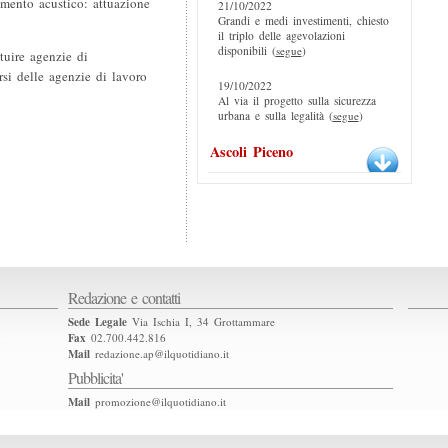
amento acustico: attuazione
21/10/2022
Grandi e medi investimenti, chiesto
il triplo delle agevolazioni
disponibili (
segue
)
tuire agenzie di
si delle agenzie di lavoro
19/10/2022
Al via il progetto sulla sicurezza
urbana e sulla legalità (
segue
)
Ascoli Piceno
Redazione e contatti
Sede Legale
Via Ischia I, 34 Grottammare
Fax
02.700.442.816
2
Mail
redazione.ap@ilquotidiano.it
Pubblicita'
Mail
promozione@ilquotidiano.it