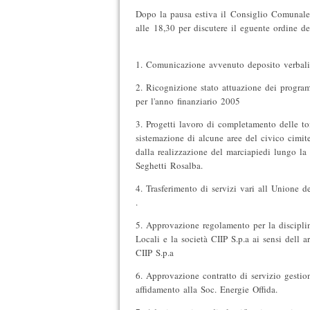
Dopo la pausa estiva il Consiglio Comunale t
alle 18,30 per discutere il eguente ordine de
1. Comunicazione avvenuto deposito verbali
2. Ricognizione stato attuazione dei program
per l'anno finanziario 2005
3. Progetti lavoro di completamento delle t
sistemazione di alcune aree del civico cimite
dalla realizzazione del marciapiedi lungo la 
Seghetti Rosalba.
4. Trasferimento di servizi vari all Unione 
.
5. Approvazione regolamento per la disciplina
Locali e la società CIIP S.p.a ai sensi dell ar
CIIP S.p.a
6. Approvazione contratto di servizio gestio
affidamento alla Soc. Energie Offida.