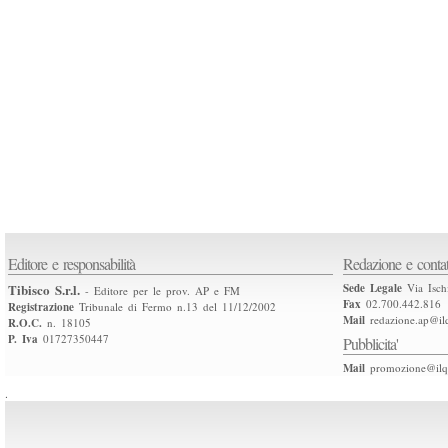
Editore e responsabilità
Redazione e contat
Tibisco S.r.l.
Sede Legale
Via Isch
- Editore per le prov. AP e FM
Fax
02.700.442.816
Registrazione
Tribunale di Fermo n.13 del 11/12/2002
Mail
redazione.ap@ilq
R.O.C.
n. 18105
P. Iva
01727350447
Pubblicita'
Mail
promozione@ilqu
.