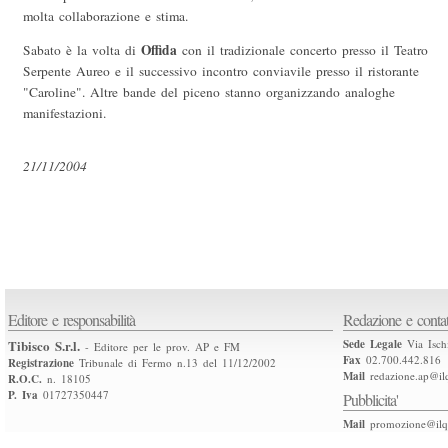
molta collaborazione e stima.
Offida
Sabato è la volta di
con il tradizionale concerto presso il Teatro
Serpente Aureo e il successivo incontro conviavile presso il ristorante
"Caroline". Altre bande del piceno stanno organizzando analoghe
manifestazioni.
21/11/2004
Editore e responsabilità
Redazione e contat
Tibisco S.r.l.
Sede Legale
Via Isch
- Editore per le prov. AP e FM
Fax
02.700.442.816
Registrazione
Tribunale di Fermo n.13 del 11/12/2002
Mail
redazione.ap@ilq
R.O.C.
n. 18105
P. Iva
01727350447
Pubblicita'
Mail
promozione@ilqu