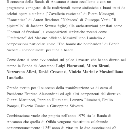
Il concerto della Banda di Ancarano è stato eccellente e con un
programma variegato: dalle tradizionali marce sinfoniche a brani tratti da
celebri opere e sinfonie ("Cavalleria rusticana" di Pietro Mascagni,
"Romantica" di Anton Bruckner, "Nabucco" di Giuseppe Verdi, "Il
pipistrello" di Joahann Strauss figlio) alle orchestrazioni per fiati come
"Portrait of freedom", a composizioni sinfoniche recenti come
"Prefazione" del Maestro offidano Massimilliano Laudadio e
composizioni particolari come "The bombastic bombardon" di Edrich
Siebert - componimenti per tuba e banda.
Come detto si sono avvicendati sul palco i maestri che hanno diretto nel
Luigi Fioravanti, Mirco Birani,
tempo la Banda di Ancarano:
Nazzareno Allevi, David Crescenzi, Vinicio Marini e Massimilliano
Laudadio.
Grande merito per il successo della manifestazione va di certo al
Presidente Evaristo Alessandrini ed agli altri componenti del direttivo
Gianni Mariuncci, Peppino Illuminati, Lorenzo Illuminati, Emilio
Pompei, Elvezio Zunica e Giuseppina Silvestri.
Combinazione vuole che proprio nell'anno 1979 sia la Banda di
Ancarano che quella di Offida vengono ricostituite celebrando
contemporaneamente il 25° anno di vita; tra le due associazioni c'è