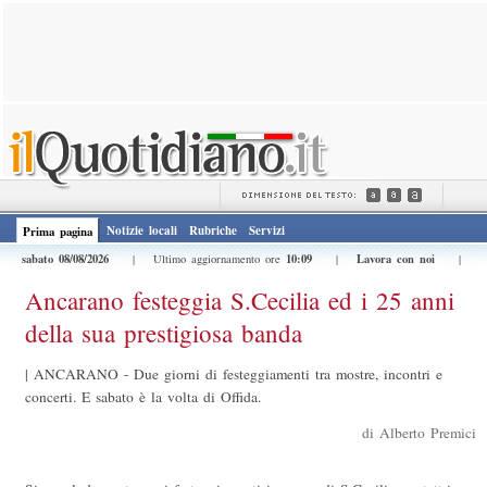
Notizie locali
Rubriche
Servizi
Prima pagina
sabato 08/08/2026
10:09
Lavora con noi
| Ultimo aggiornamento ore
|
|
Ancarano festeggia S.Cecilia ed i 25 anni
della sua prestigiosa banda
|
ANCARANO - Due giorni di festeggiamenti tra mostre, incontri e
concerti. E sabato è la volta di Offida.
di Alberto Premici