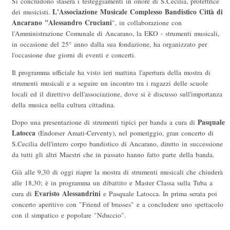
Si concludono stasera i festeggiamenti in onore di S.Cecilia, protettrice
L'Associazione Musicale Complesso Bandistico Città di
dei musicisti.
Ancarano "Alessandro Cruciani
", in collaborazione con
l'Amministrazione Comunale di Ancarano, la EKO - strumenti musicali,
in occasione del 25° anno dalla sua fondazione, ha organizzato per
l'occasione due giorni di eventi e concerti.
Il programma ufficiale ha visto ieri mattina l'apertura della mostra di
strumenti musicali e a seguire un incontro tra i ragazzi delle scuole
locali ed il direttivo dell'associazione, dove si è discusso sull'importanza
della musica nella cultura cittadina.
Pasquale
Dopo una presentazione di strumenti tipici per banda a cura di
Latocca
(Endorser Amati-Cerventy), nel pomeriggio, gran concerto di
S.Cecilia dell'intero corpo bandistico di Ancarano, diretto in successione
da tutti gli altri Maestri che in passato hanno fatto parte della banda.
Già alle 9,30 di oggi riapre la mostra di strumenti musicali che chiuderà
alle 18,30; è in programma un dibattito e Master Classa sulla Tuba a
Evaristo Alessandrini
cura di
e Pasquale Latocca. In prima serata poi
concerto aperitivo con "Friend of brasses" e a concludere uno spettacolo
con il simpatico e popolare "Nduccio".