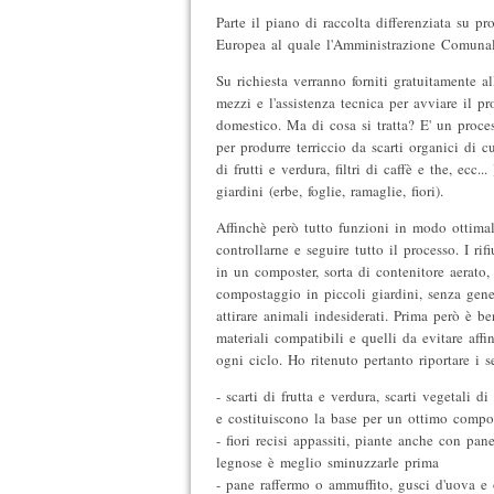
Parte il piano di raccolta differenziata su pr
Europea al quale l'Amministrazione Comunale
Su richiesta verranno forniti gratuitamente all
mezzi e l'assistenza tecnica per avviare il 
domestico. Ma di cosa si tratta? E' un proc
per produrre terriccio da scarti organici di c
di frutti e verdura, filtri di caffè e the, ecc.
giardini (erbe, foglie, ramaglie, fiori).
Affinchè però tutto funzioni in modo ottima
controllarne e seguire tutto il processo. I rif
in un composter, sorta di contenitore aerato, 
compostaggio in piccoli giardini, senza gene
attirare animali indesiderati. Prima però è b
materiali compatibili e quelli da evitare affi
ogni ciclo. Ho ritenuto pertanto riportare i s
- scarti di frutta e verdura, scarti vegetali d
e costituiscono la base per un ottimo compo
- fiori recisi appassiti, piante anche con pane
legnose è meglio sminuzzarle prima
- pane raffermo o ammuffito, gusci d'uova e o