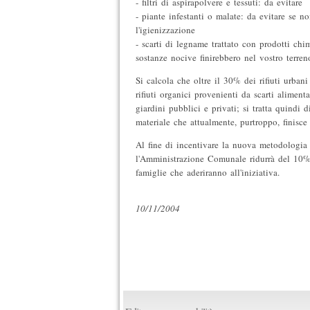
- filtri di aspirapolvere e tessuti: da evitare
- piante infestanti o malate: da evitare se no
l'igienizzazione
- scarti di legname trattato con prodotti chimi
sostanze nocive finirebbero nel vostro terre
Si calcola che oltre il 30% dei rifiuti urbani
rifiuti organici provenienti da scarti alimenta
giardini pubblici e privati; si tratta quindi 
materiale che attualmente, purtroppo, finisce 
Al fine di incentivare la nuova metodologia d
l'Amministrazione Comunale ridurrà del 10% l
famiglie che aderiranno all'iniziativa.
10/11/2004