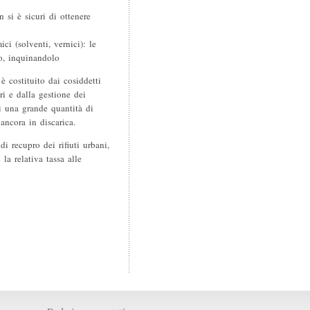
n si è sicuri di ottenere
ci (solventi, vernici): le
no, inquinandolo
 è costituito dai cosiddetti
ri e dalla gestione dei
di una grande quantità di
ancora in discarica.
i recupro dei rifiuti urbani,
a relativa tassa alle