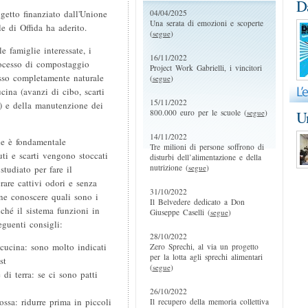
D
04/04/2025
ogetto finanziato dall'Unione
Una serata di emozioni e scoperte
 di Offida ha aderito.
(
segue
)
e famiglie interessate, i
16/11/2022
processo di compostaggio
Project Work Gabrielli, i vincitori
esso completamente naturale
(
segue
)
ucina (avanzi di cibo, scarti
15/11/2022
.. ) e della manutenzione dei
800.000 euro per le scuole (
segue
)
Un
14/11/2022
le è fondamentale
Tre milioni di persone soffrono di
iuti e scarti vengono stoccati
disturbi dell’alimentazione e della
nutrizione (
segue
)
studiato per fare il
rare cattivi odori e senza
31/10/2022
ene conoscere quali sono i
Il Belvedere dedicato a Don
nché il sistema funzioni in
Giuseppe Caselli (
segue
)
eguenti consigli:
28/10/2022
i cucina: sono molto indicati
Zero Sprechi, al via un progetto
per la lotta agli sprechi alimentari
st
(
segue
)
 di terra: se ci sono patti
26/10/2022
ssa: ridurre prima in piccoli
Il recupero della memoria collettiva