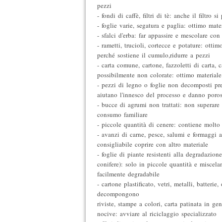
pezzi
- fondi di caffè, filtri di tè: anche il filtro si
- foglie varie, segatura e paglia: ottimo mate
- sfalci d'erba: far appassire e mescolare con 
- rametti, trucioli, cortecce e potature: ottim
perché sostiene il cumulo,ridurre a pezzi
- carta comune, cartone, fazzoletti di carta, c
possibilmente non colorate: ottimo materiale
- pezzi di legno o foglie non decomposti pr
aiutano l'innesco del processo e danno poros
- bucce di agrumi non trattati: non superare
consumo familiare
- piccole quantità di cenere: contiene molto 
- avanzi di carne, pesce, salumi e formaggi at
consigliabile coprire con altro materiale
- foglie di piante resistenti alla degradazion
conifere): solo in piccole quantità e miscel
facilmente degradabile
- cartone plastificato, vetri, metalli, batterie,
decompongono
riviste, stampe a colori, carta patinata in g
nocive: avviare al riciclaggio specializzato