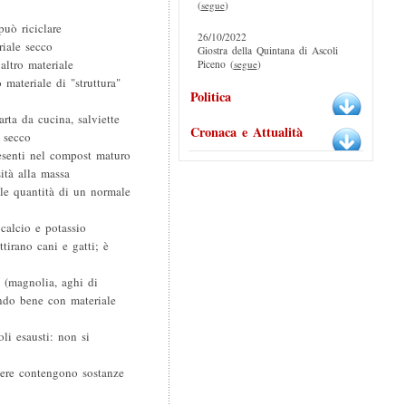
(
segue
)
 può riciclare
26/10/2022
riale secco
Giostra della Quintana di Ascoli
altro materiale
Piceno (
segue
)
o materiale di "struttura"
Politica
arta da cucina, salviette
Cronaca e Attualità
 secco
esenti nel compost maturo
ità alla massa
 le quantità di un normale
calcio e potassio
tirano cani e gatti; è
e (magnolia, aghi di
ando bene con materiale
 oli esausti: non si
enere contengono sostanze