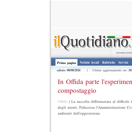
Notizie locali
Rubriche
Servizi
Prima pagina
sabato 08/08/2026
10
| Ultimo aggiornamento ore
In Offida parte l'esperimen
compostaggio
Offida
|
La raccolta differenziata al difficile
degli utenti. Fiduciosa l'Amministrazione C
ambienti dell'opposizione.