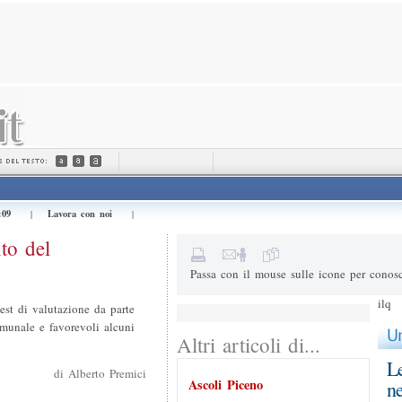
Invialo a (e-mail) *
Il tuo nome *
Messaggio
:09
Lavora con noi
|
|
1+1=
Risultato della somma
to del
Passa con il mouse sulle icone per conosc
ilq
 test di valutazione da parte
omunale e favorevoli alcuni
Altri articoli di...
Le
di Alberto Premici
Ascoli Piceno
ne