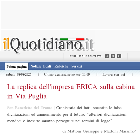
Notizie locali
Rubriche
Servizi
Prima pagina
sabato 08/08/2026
10:09
Lavora con noi
| Ultimo aggiornamento ore
|
|
La replica dell'impresa ERICA sulla cabina
in Via Puglia
San Benedetto del Tronto
|
Cronistoria dei fatti, smentite le false
dichiarazioni ed ammonimento per il futuro: "ulteriori dichiarazioni
mendaci o inesatte saranno perseguite nei termini di legge"
di Mattoni Giuseppe e Mattoni Massimo*