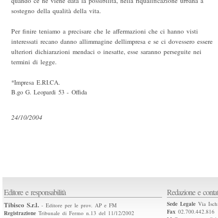
quando ce ne viene data la possibilità, nella riqualificazione urbana a
sostegno della qualità della vita.
Per finire teniamo a precisare che le affermazioni che ci hanno visti
interessati recano danno allimmagine dellimpresa e se ci dovessero essere
ulteriori dichiarazioni mendaci o inesatte, esse saranno perseguite nei
termini di legge.
*Impresa E.RI.CA.
B.go G. Leopardi 53 - Offida
24/10/2004
Editore e responsabilità
Redazione e contat
Tibisco S.r.l.
Sede Legale
Via Isch
- Editore per le prov. AP e FM
Fax
02.700.442.816
Registrazione
Tribunale di Fermo n.13 del 11/12/2002