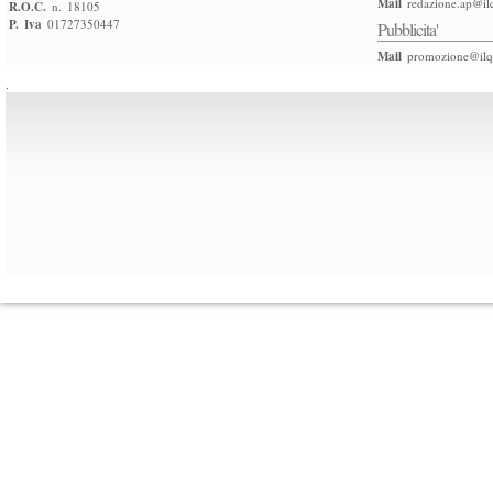
Mail
redazione.ap@ilq
R.O.C.
n. 18105
P. Iva
01727350447
Pubblicita'
Mail
promozione@ilqu
.