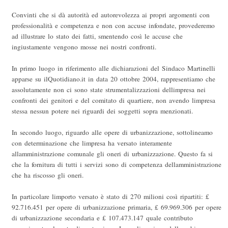
Convinti che si dà autorità ed autorevolezza ai propri argomenti con
professionalità e competenza e non con accuse infondate, provederemo
ad illustrare lo stato dei fatti, smentendo così le accuse che
ingiustamente vengono mosse nei nostri confronti.
In primo luogo in riferimento alle dichiarazioni del Sindaco Martinelli
apparse su ilQuotidiano.it in data 20 ottobre 2004, rappresentiamo che
assolutamente non ci sono state strumentalizzazioni dellimpresa nei
confronti dei genitori e del comitato di quartiere, non avendo limpresa
stessa nessun potere nei riguardi dei soggetti sopra menzionati.
In secondo luogo, riguardo alle opere di urbanizzazione, sottolineamo
con determinazione che limpresa ha versato interamente
allamministrazione comunale gli oneri di urbanizzazione. Questo fa si
che la fornitura di tutti i servizi sono di competenza dellamministrazione
che ha riscosso gli oneri.
In particolare limporto versato è stato di 270 milioni così ripartiti: £
92.716.451 per opere di urbanizzazione primaria, £ 69.969.306 per opere
di urbanizzazione secondaria e £ 107.473.147 quale contributo