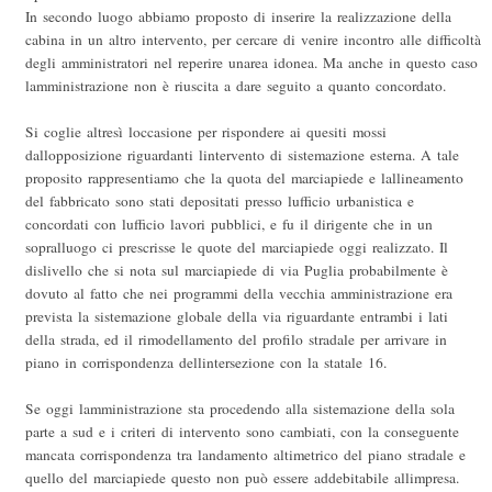
In secondo luogo abbiamo proposto di inserire la realizzazione della
cabina in un altro intervento, per cercare di venire incontro alle difficoltà
degli amministratori nel reperire unarea idonea. Ma anche in questo caso
lamministrazione non è riuscita a dare seguito a quanto concordato.
Si coglie altresì loccasione per rispondere ai quesiti mossi
dallopposizione riguardanti lintervento di sistemazione esterna. A tale
proposito rappresentiamo che la quota del marciapiede e lallineamento
del fabbricato sono stati depositati presso lufficio urbanistica e
concordati con lufficio lavori pubblici, e fu il dirigente che in un
sopralluogo ci prescrisse le quote del marciapiede oggi realizzato. Il
dislivello che si nota sul marciapiede di via Puglia probabilmente è
dovuto al fatto che nei programmi della vecchia amministrazione era
prevista la sistemazione globale della via riguardante entrambi i lati
della strada, ed il rimodellamento del profilo stradale per arrivare in
piano in corrispondenza dellintersezione con la statale 16.
Se oggi lamministrazione sta procedendo alla sistemazione della sola
parte a sud e i criteri di intervento sono cambiati, con la conseguente
mancata corrispondenza tra landamento altimetrico del piano stradale e
quello del marciapiede questo non può essere addebitabile allimpresa.