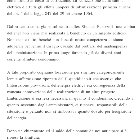
commisurato al costo di costruzione. La realizzazione della cabina
elettrica è a tutti gli effetti unopera di urbanizzazione primaria ai sensi
dellart. 4 della legge 847 del 29 settembre 1964.
Daltro canto come gia sottolineato dallex Sindaco Perazzoli  una cabina
dellenel non viene mai realizzata a beneficio di un singolo edificio.
Nonostante tutto, benché non fosse di nostra competenza ci siamo
adoperati per lenire il disagio causato dal protrarsi dellinadempienza
dellamministrazione. In primo luogo fornendo già da diversi anni
corrente allintero condominio.
A tale proposito cogliamo loccasione per smentire categoricamente
lerrata affermazione riportata dal il quotidiano.it che asseriva che
linterruzione provvisoria dellenergia elettrica era conseguenza della
mancata approvazione della realizzazione di un altro progetto.
Linterruzione si era resa necessaria in quanto il condominio, credendo a
quanto sostenuto dagli amministratori, ci riteneva responsabili della
situazione e pertanto non ci rimborsava quanto dovuto per lerogazione
dellenergia.
Dopo un chiarimento ed il saldo delle somme da noi anticipate si è
ripresa la fornitura.