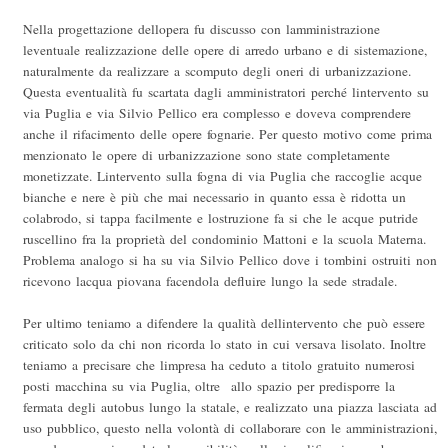
Nella progettazione dellopera fu discusso con lamministrazione
leventuale realizzazione delle opere di arredo urbano e di sistemazione,
naturalmente da realizzare a scomputo degli oneri di urbanizzazione.
Questa eventualità fu scartata dagli amministratori perché lintervento su
via Puglia e via Silvio Pellico era complesso e doveva comprendere
anche il rifacimento delle opere fognarie. Per questo motivo come prima
menzionato le opere di urbanizzazione sono state completamente
monetizzate. Lintervento sulla fogna di via Puglia che raccoglie acque
bianche e nere è più che mai necessario in quanto essa è ridotta un
colabrodo, si tappa facilmente e lostruzione fa si che le acque putride
ruscellino fra la proprietà del condominio Mattoni e la scuola Materna.
Problema analogo si ha su via Silvio Pellico dove i tombini ostruiti non
ricevono lacqua piovana facendola defluire lungo la sede stradale.
Per ultimo teniamo a difendere la qualità dellintervento che può essere
criticato solo da chi non ricorda lo stato in cui versava lisolato. Inoltre
teniamo a precisare che limpresa ha ceduto a titolo gratuito numerosi
posti macchina su via Puglia, oltre allo spazio per predisporre la
fermata degli autobus lungo la statale, e realizzato una piazza lasciata ad
uso pubblico, questo nella volontà di collaborare con le amministrazioni,