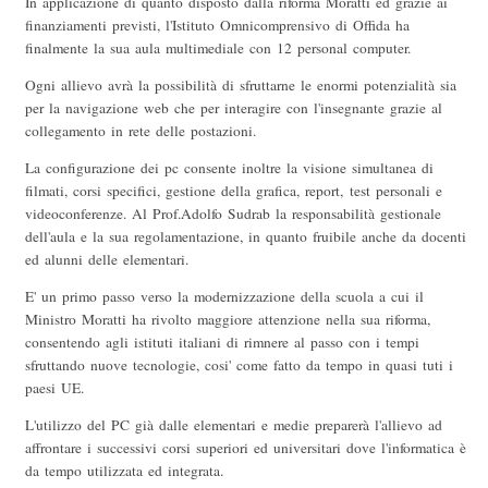
In applicazione di quanto disposto dalla riforma Moratti ed grazie ai
finanziamenti previsti, l'Istituto Omnicomprensivo di Offida ha
finalmente la sua aula multimediale con 12 personal computer.
Ogni allievo avrà la possibilità di sfruttarne le enormi potenzialità sia
per la navigazione web che per interagire con l'insegnante grazie al
collegamento in rete delle postazioni.
La configurazione dei pc consente inoltre la visione simultanea di
filmati, corsi specifici, gestione della grafica, report, test personali e
videoconferenze. Al Prof.Adolfo Sudrab la responsabilità gestionale
dell'aula e la sua regolamentazione, in quanto fruibile anche da docenti
ed alunni delle elementari.
E' un primo passo verso la modernizzazione della scuola a cui il
Ministro Moratti ha rivolto maggiore attenzione nella sua riforma,
consentendo agli istituti italiani di rimnere al passo con i tempi
sfruttando nuove tecnologie, cosi' come fatto da tempo in quasi tuti i
paesi UE.
L'utilizzo del PC già dalle elementari e medie preparerà l'allievo ad
affrontare i successivi corsi superiori ed universitari dove l'informatica è
da tempo utilizzata ed integrata.