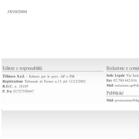
18/10/2004
Editore e responsabilità
Redazione e contat
Tibisco S.r.l.
Sede Legale
Via Isch
- Editore per le prov. AP e FM
Fax
02.700.442.816
Registrazione
Tribunale di Fermo n.13 del 11/12/2002
Mail
redazione.ap@ilq
R.O.C.
n. 18105
P. Iva
01727350447
Pubblicita'
Mail
promozione@ilqu
.