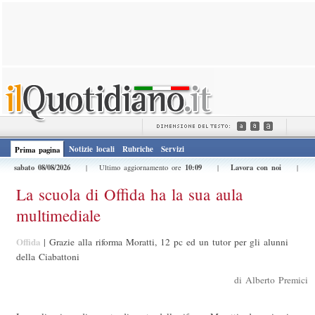
Notizie locali
Rubriche
Servizi
Prima pagina
sabato 08/08/2026
10:09
Lavora con noi
| Ultimo aggiornamento ore
|
|
La scuola di Offida ha la sua aula
multimediale
Offida
|
Grazie alla riforma Moratti, 12 pc ed un tutor per gli alunni
della Ciabattoni
di Alberto Premici