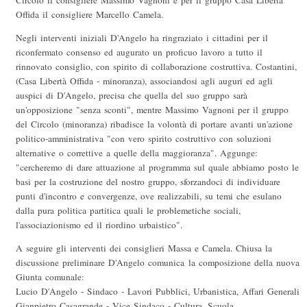
Circolo il consigliere Massimo Vagnoni e per il gruppo Casa Libertà
Offida il consigliere Marcello Camela.
Negli interventi iniziali D'Angelo ha ringraziato i cittadini per il
riconfermato consenso ed augurato un proficuo lavoro a tutto il
rinnovato consiglio, con spirito di collaborazione costruttiva. Costantini,
(Casa Libertà Offida - minoranza), associandosi agli auguri ed agli
auspici di D'Angelo, precisa che quella del suo gruppo sarà
un'opposizione "senza sconti", mentre Massimo Vagnoni per il gruppo
del Circolo (minoranza) ribadisce la volontà di portare avanti un'azione
politico-amministrativa "con vero spirito costruttivo con soluzioni
alternative o correttive a quelle della maggioranza". Aggunge:
"cercheremo di dare attuazione al programma sul quale abbiamo posto le
basi per la costruzione del nostro gruppo, sforzandoci di individuare
punti d'incontro e convergenze, ove realizzabili, su temi che esulano
dalla pura politica partitica quali le problemetiche sociali,
l'associazionismo ed il riordino urbaistico".
A seguire gli interventi dei consiglieri Massa e Camela. Chiusa la
discussione preliminare D'Angelo comunica la composizione della nuova
Giunta comunale:
Lucio D'Angelo - Sindaco - Lavori Pubblici, Urbanistica, Affari Generali
Gianpietro Casagrande - Vice Sindaco - Cultura, Scuola,