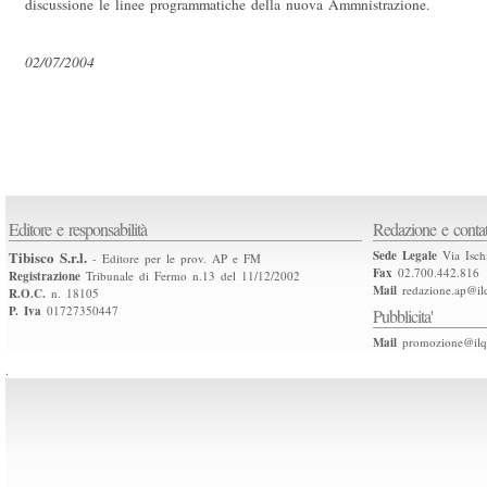
discussione le linee programmatiche della nuova Ammnistrazione.
02/07/2004
Editore e responsabilità
Redazione e contat
Tibisco S.r.l.
Sede Legale
Via Isch
- Editore per le prov. AP e FM
Fax
02.700.442.816
Registrazione
Tribunale di Fermo n.13 del 11/12/2002
Mail
redazione.ap@ilq
R.O.C.
n. 18105
P. Iva
01727350447
Pubblicita'
Mail
promozione@ilqu
.