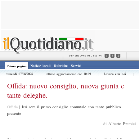
Notizie locali
Rubriche
Servizi
Prima pagina
venerdì 07/08/2026
10:09
Lavora con noi
| Ultimo aggiornamento ore
|
|
Offida: nuovo consiglio, nuova giunta e
tante deleghe.
Offida
|
Ieri sera il primo consiglio comunale con tanto pubblico
presente
di Alberto Premici