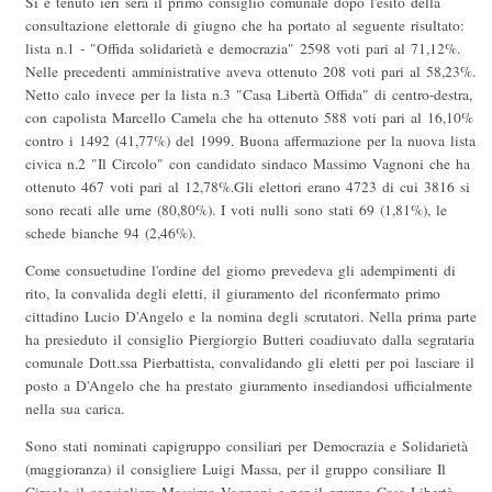
Si è tenuto ieri sera il primo consiglio comunale dopo l'esito della
consultazione elettorale di giugno che ha portato al seguente risultato:
lista n.1 - "Offida solidarietà e democrazia" 2598 voti pari al 71,12%.
Nelle precedenti amministrative aveva ottenuto 208 voti pari al 58,23%.
Netto calo invece per la lista n.3 "Casa Libertà Offida" di centro-destra,
con capolista Marcello Camela che ha ottenuto 588 voti pari al 16,10%
contro i 1492 (41,77%) del 1999. Buona affermazione per la nuova lista
civica n.2 "Il Circolo" con candidato sindaco Massimo Vagnoni che ha
ottenuto 467 voti pari al 12,78%.Gli elettori erano 4723 di cui 3816 si
sono recati alle urne (80,80%). I voti nulli sono stati 69 (1,81%), le
schede bianche 94 (2,46%).
Come consuetudine l'ordine del giorno prevedeva gli adempimenti di
rito, la convalida degli eletti, il giuramento del riconfermato primo
cittadino Lucio D'Angelo e la nomina degli scrutatori. Nella prima parte
ha presieduto il consiglio Piergiorgio Butteri coadiuvato dalla segrataria
comunale Dott.ssa Pierbattista, convalidando gli eletti per poi lasciare il
posto a D'Angelo che ha prestato giuramento insediandosi ufficialmente
nella sua carica.
Sono stati nominati capigruppo consiliari per Democrazia e Solidarietà
(maggioranza) il consigliere Luigi Massa, per il gruppo consiliare Il