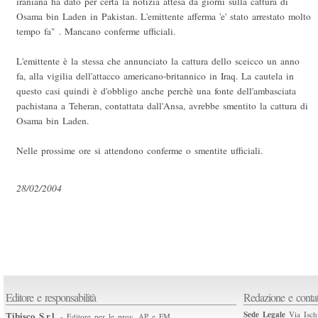
iraniana ha dato per certa la notizia attesa da giorni sulla cattura di
Osama bin Laden in Pakistan. L'emittente afferma 'e' stato arrestato molto
tempo fa" . Mancano conferme ufficiali.
L'emittente è la stessa che annunciato la cattura dello sceicco un anno
fa, alla vigilia dell'attacco americano-britannico in Iraq. La cautela in
questo casi quindi è d'obbligo anche perchè una fonte dell'ambasciata
pachistana a Teheran, contattata dall'Ansa, avrebbe smentito la cattura di
Osama bin Laden.
Nelle prossime ore si attendono conferme o smentite ufficiali.
28/02/2004
Editore e responsabilità
Redazione e contat
Tibisco S.r.l.
Sede Legale
Via Isch
- Editore per le prov. AP e FM