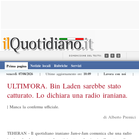
Notizie locali
Rubriche
Servizi
Prima pagina
venerdì 07/08/2026
10:09
Lavora con noi
| Ultimo aggiornamento ore
|
|
ULTIM'ORA. Bin Laden sarebbe stato
catturato. Lo dichiara una radio iraniana.
|
Manca la conferma ufficiale.
di Alberto Premici
TEHERAN - Il quotidiano iraniano Jam-e-Jam comunica che una radio