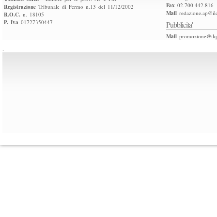
Fax
02.700.442.816
Registrazione
Tribunale di Fermo n.13 del 11/12/2002
Mail
redazione.ap@ilq
R.O.C.
n. 18105
P. Iva
01727350447
Pubblicita'
Mail
promozione@ilqu
.