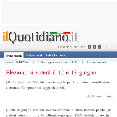
Notizie locali
Rubriche
Servizi
Prima pagina
venerdì 07/08/2026
10:09
Lavora con noi
| Ultimo aggiornamento ore
|
|
Elezioni: si voterà il 12 e 13 giugno
|
Il Consiglio dei Ministri fissa le regole per la prossima consultazione
elettorale. Computer nei seggi elettorali.
di Alberto Premici
Quella di giugno sarà una tornata elettorale di tutto rispetto perche' gli
elettori coinvolti, oltre 36 milioni, sono quasi l'80% dell'elettorato. In