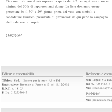
Ciascuna lista non dovrà superare la quota dei 2/3 per ogni sesso con un
minimo del 30% di rappresentanti donne. Le liste dovranno essere
presentate fra il 30° e 29° giorno prima del voto con simboli e
candidature (sindaco, presidente di provincia): da qui parte la campagna
elettorale vera e propria.
21/02/2004
Editore e responsabilità
Redazione e contat
Tibisco S.r.l.
Sede Legale
Via Isch
- Editore per le prov. AP e FM
Fax
02.700.442.816
Registrazione
Tribunale di Fermo n.13 del 11/12/2002
Mail
redazione.ap@ilq
R.O.C.
n. 18105
P. Iva
01727350447
Pubblicita'
Mail
promozione@ilqu
.