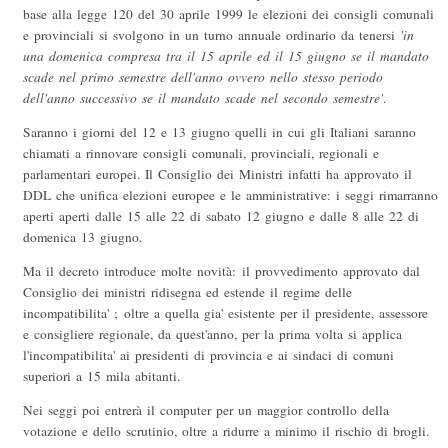
base alla legge 120 del 30 aprile 1999 le elezioni dei consigli comunali
e provinciali si svolgono in un turno annuale ordinario da tenersi
'in
una domenica compresa tra il 15 aprile ed il 15 giugno se il mandato
scade nel primo semestre dell'anno ovvero nello stesso periodo
dell'anno successivo se il mandato scade nel secondo semestre'
.
Saranno i giorni del 12 e 13 giugno quelli in cui gli Italiani saranno
chiamati a rinnovare consigli comunali, provinciali, regionali e
parlamentari europei. Il Consiglio dei Ministri infatti ha approvato il
DDL che unifica elezioni europee e le amministrative: i seggi rimarranno
aperti aperti dalle 15 alle 22 di sabato 12 giugno e dalle 8 alle 22 di
domenica 13 giugno.
Ma il decreto introduce molte novità: il provvedimento approvato dal
Consiglio dei ministri ridisegna ed estende il regime delle
incompatibilita' ; oltre a quella gia' esistente per il presidente, assessore
e consigliere regionale, da quest'anno, per la prima volta si applica
l'incompatibilita' ai presidenti di provincia e ai sindaci di comuni
superiori a 15 mila abitanti.
Nei seggi poi entrerà il computer per un maggior controllo della
votazione e dello scrutinio, oltre a ridurre a minimo il rischio di brogli.