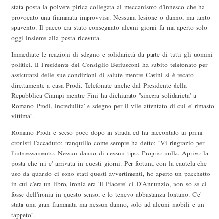
stata posta la polvere pirica collegata al meccanismo d'innesco che ha
provocato una fiammata improvvisa. Nessuna lesione o danno, ma tanto
spavento. Il pacco era stato consegnato alcuni giorni fa ma aperto solo
oggi insieme alla posta ricevuta.
Immediate le reazioni di sdegno e solidarietà da parte di tutti gli uomini
politici. Il Presidente del Consiglio Berlusconi ha subito telefonato per
assicurarsi delle sue condizioni di salute mentre Casini si è recato
direttamente a casa Prodi. Telefonate anche dal Presidente della
Repubblica Ciampi mentre Fini ha dichiarato ''sincera solidarieta' a
Romano Prodi, incredulita' e sdegno per il vile attentato di cui e' rimasto
vittima''.
Romano Prodi è sceso poco dopo in strada ed ha raccontato ai primi
cronisti l'accaduto; tranquillo come sempre ha detto: ''Vi ringrazio per
l'interessamento. Nessun danno di nessun tipo. Proprio nulla. Aprivo la
posta che mi e' arrivata in questi giorni. Per fortuna con la cautela che
uso da quando ci sono stati questi avvertimenti, ho aperto un pacchetto
in cui c'era un libro, ironia era 'Il Piacere' di D'Annunzio, non so se ci
fosse dell'ironia in questo senso, e lo tenevo abbastanza lontano. C'e'
stata una gran fiammata ma nessun danno, solo ad alcuni mobili e un
tappeto''.