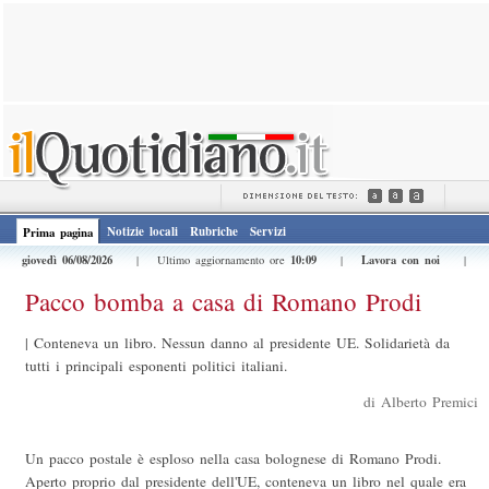
Notizie locali
Rubriche
Servizi
Prima pagina
giovedì 06/08/2026
10:09
Lavora con noi
| Ultimo aggiornamento ore
|
|
Pacco bomba a casa di Romano Prodi
|
Conteneva un libro. Nessun danno al presidente UE. Solidarietà da
tutti i principali esponenti politici italiani.
di Alberto Premici
Un pacco postale è esploso nella casa bolognese di Romano Prodi.
Aperto proprio dal presidente dell'UE, conteneva un libro nel quale era