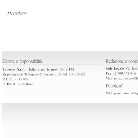
27/12/2003
Editore e responsabilità
Redazione e contat
Tibisco S.r.l.
Sede Legale
Via Isch
- Editore per le prov. AP e FM
Fax
02.700.442.816
Registrazione
Tribunale di Fermo n.13 del 11/12/2002
Mail
redazione.ap@ilq
R.O.C.
n. 18105
P. Iva
01727350447
Pubblicita'
Mail
promozione@ilqu
.