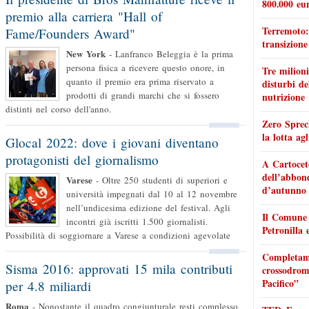
800.000 eur
premio alla carriera "Hall of
Terremoto: 
Fame/Founders Award"
transizione
New York
-
Lanfranco Beleggia è la prima
persona fisica a ricevere questo onore, in
Tre milioni
quanto il premio era prima riservato a
disturbi de
prodotti di grandi marchi che si fossero
nutrizione
distinti nel corso dell'anno.
Zero Sprec
la lotta ag
Glocal 2022: dove i giovani diventano
protagonisti del giornalismo
A Cartoceto
dell’abbond
Varese
-
Oltre 250 studenti di superiori e
d’autunno 
università impegnati dal 10 al 12 novembre
nell’undicesima edizione del festival. Agli
Il Comune p
incontri già iscritti 1.500 giornalisti.
Petronilla 
Possibilità di soggiornare a Varese a condizioni agevolate
Completame
Sisma 2016: approvati 15 mila contributi
crossodro
Pacifico”
per 4.8 miliardi
Roma
-
Nonostante il quadro congiunturale resti complesso,