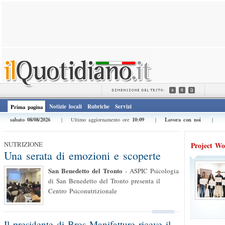
Notizie locali
Rubriche
Servizi
Prima pagina
sabato 08/08/2026
10:09
Lavora con noi
| Ultimo aggiornamento ore
|
|
NUTRIZIONE
Project Wor
Una serata di emozioni e scoperte
San Benedetto del Tronto
-
ASPIC Psicologia
di San Benedetto del Tronto presenta il
Centro Psiconutrizionale
Il presidente di Bros Manifatture riceve il