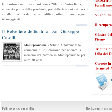
TEDxFermo
la ricostruzione privata post sisma 2016 in Centro Italia,
FermHame
rallentata prima dalla pandemia, poi dalle tensioni sui prezzi
e dalle difficoltà del mercato edilizio, offre di nuovo segnali
53 anni di
incoraggianti.
Il recupero
Il Belvedere dedicato a Don Giuseppe
Giostra de
Caselli
Piceno
Monteprandone
-
Sabato 5 novembre la
Tribuna pr
cerimonia di intitolazione per onorare la
Lillo del 
memoria del parroco di Monteprandone per
oltre 50 anni
Correre in
Terme ed A
Editore e responsabilità
Redazione e contat