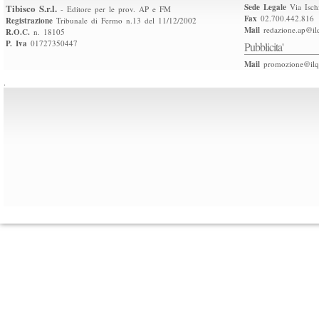
Tibisco S.r.l.
Sede Legale
Via Isch
- Editore per le prov. AP e FM
Fax
02.700.442.816
Registrazione
Tribunale di Fermo n.13 del 11/12/2002
Mail
redazione.ap@ilq
R.O.C.
n. 18105
P. Iva
01727350447
Pubblicita'
Mail
promozione@ilqu
.